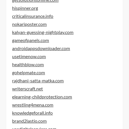
hispinner.org
criticalinsurance.info
nokariposter.com
kalyan-guessing-nightplay.com
gameofpanels.com
androidappsdownloader.com
usetimenow.com
healthblow.com
gohelpmate.com
rajdhani-satta-matka.com
writerscraft.net
elearning-childprotection.com
wrestling4mena.com
knowledgeforall.info
brand2lastio.com
usadigitalservices.com