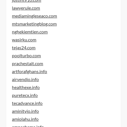
lawyerule.com
mediamingleseaco.com
mtsmarketingblog.com
nghekiemtien.com
wasirku.com
tejas24.com
poolturbo.com
prachestait.com
artforafghans.info
airvendio.info
healthexe.info
puretecx.info
tecadvance.info
aminityio.info
amiolahu.info
ampacheme.info