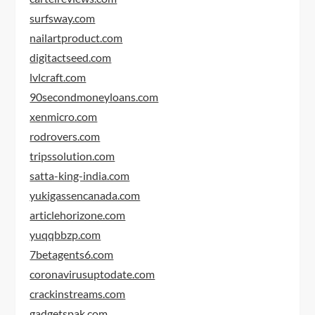
surfsway.com
nailartproduct.com
digitactseed.com
lvlcraft.com
90secondmoneyloans.com
xenmicro.com
rodrovers.com
tripssolution.com
satta-king-india.com
yukigassencanada.com
articlehorizone.com
yuqqbbzp.com
7betagents6.com
coronavirusuptodate.com
crackinstreams.com
gadgetspak.com