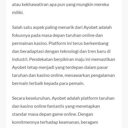
atau kekhawatiran apa pun yang mungkin mereka
miliki.
Salah satu aspek paling menarik dari Ayobet adalah
fokusnya pada masa depan taruhan online dan
permainan kasino. Platform ini terus berkembang
dan beradaptasi dengan teknologi dan tren baru di
industri. Pendekatan berpikiran maju ini memastikan
Ayobet tetap menjadi yang terdepan dalam pasar
taruhan dan kasino online, menawarkan pengalaman
bermain terbaik kepada para pemain.
Secara keseluruhan, Ayobet adalah platform taruhan
dan kasino online fantastis yang menetapkan
standar masa depan game online. Dengan
komitmennya terhadap keamanan, beragam