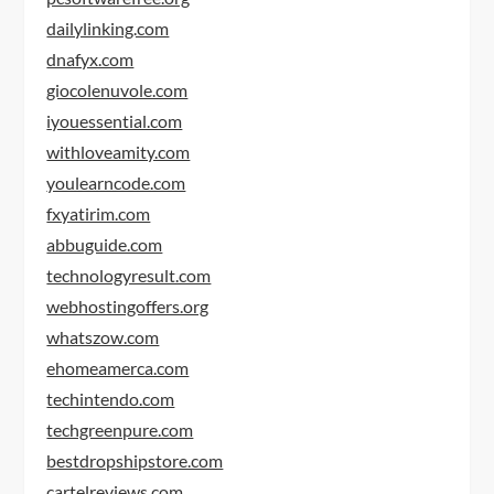
dailylinking.com
dnafyx.com
giocolenuvole.com
iyouessential.com
withloveamity.com
youlearncode.com
fxyatirim.com
abbuguide.com
technologyresult.com
webhostingoffers.org
whatszow.com
ehomeamerca.com
techintendo.com
techgreenpure.com
bestdropshipstore.com
cartelreviews.com