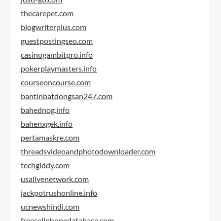
thecarepet.com
blogwriterplus.com
guestpostingseo.com
casinogambitpro.info
pokerplaymasters.info
courseoncourse.com
bantinbatdongsan247.com
bahednog.info
bahenxgek.info
pertamaskre.com
threadsvideoandphotodownloader.com
techgiddy.com
usalivenetwork.com
jackpotrushonline.info
ucnewshindi.com
freecellphonedatabase.com