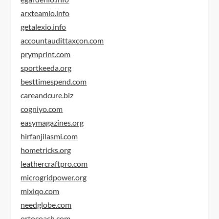
arxteamio.info
getalexio.info
accountaudittaxcon.com
prymprint.com
sportkeeda.org
besttimespend.com
careandcure.biz
cogniyo.com
easymagazines.org
hirfanjilasmi.com
hometricks.org
leathercraftpro.com
microgridpower.org
mixiqo.com
needglobe.com
ortocoach.com