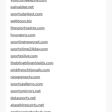
painaidee.net
sportsdarkest.com
webtoon.biz
thesportswires.com
hyungpro.com
sportingnewsnet.com
sportstime24day.com
sporteslive.com
theblingblingshields.com
pinkfrenchtipnails.com
newgamestv.com
sportsgallerys.com
sportsmirrors.net
datasports.net
atasehirescortu.net
engineeringtechub.com