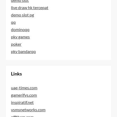
demo slot
live draw hk tercepat
demo slot pg
qq
dominoqq
pkv games
poker
pkv bandarqq
Links
uae-times.com
gamerifys.com
inspiratif.net
vsmsnetworks.com
offthem.com