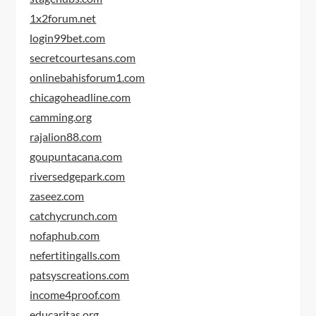
1x2forum.net
login99bet.com
secretcourtesans.com
onlinebahisforum1.com
chicagoheadline.com
camming.org
rajalion88.com
goupuntacana.com
riversedgepark.com
zaseez.com
catchycrunch.com
nofaphub.com
nefertitingalls.com
patsyscreations.com
income4proof.com
educaritas.org