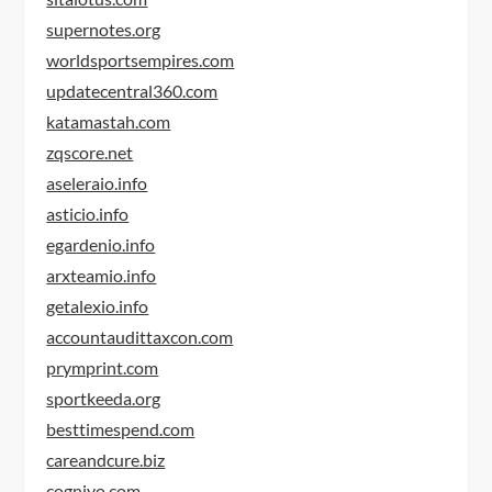
supernotes.org
worldsportsempires.com
updatecentral360.com
katamastah.com
zqscore.net
aseleraio.info
asticio.info
egardenio.info
arxteamio.info
getalexio.info
accountaudittaxcon.com
prymprint.com
sportkeeda.org
besttimespend.com
careandcure.biz
cogniyo.com