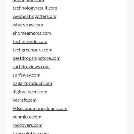
technologyresult.com
webhostingoffers.org
whatszow.com
ehomeamerca.com
techintendo.com
techgreenpure.com
bestdropshipstore.com
cartelreviews.com
surfsway.com
nailartproduct.com
digitactseed.com
lvlcraft.com
90secondmoneyloans.com
xenmicro.com
rodrovers.com
tripssolution.com