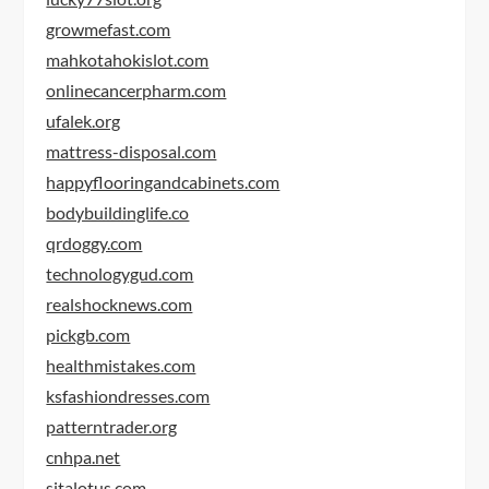
growmefast.com
mahkotahokislot.com
onlinecancerpharm.com
ufalek.org
mattress-disposal.com
happyflooringandcabinets.com
bodybuildinglife.co
qrdoggy.com
technologygud.com
realshocknews.com
pickgb.com
healthmistakes.com
ksfashiondresses.com
patterntrader.org
cnhpa.net
sitalotus.com