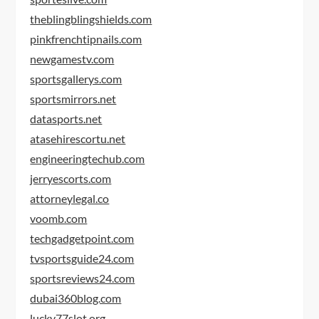
theblingblingshields.com
pinkfrenchtipnails.com
newgamestv.com
sportsgallerys.com
sportsmirrors.net
datasports.net
atasehirescortu.net
engineeringtechub.com
jerryescorts.com
attorneylegal.co
voomb.com
techgadgetpoint.com
tvsportsguide24.com
sportsreviews24.com
dubai360blog.com
lucky77slot.org