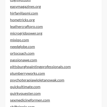
easymagazines.org
hirfanjilasmi.com
hometricks.org
leathercraftpro.com
microgridpower.org
mixiqo.com
needglobe.com
ortocoach.com
passionawe.com
pittsburghpaintingprofessionals.com
plumberryworks.com
psychoterapiawioletanowak.com
quickultimate.com
quirkyquester.com
sexmedicineformen.com
shiftripple.com