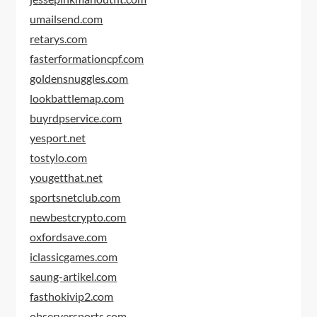
umailsend.com
retarys.com
fasterformationcpf.com
goldensnuggles.com
lookbattlemap.com
buyrdpservice.com
yesport.net
tostylo.com
yougetthat.net
sportsnetclub.com
newbestcrypto.com
oxfordsave.com
iclassicgames.com
saung-artikel.com
fasthokivip2.com
observersports.com