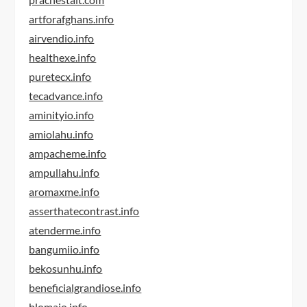
artforafghans.info
airvendio.info
healthexe.info
puretecx.info
tecadvance.info
aminityio.info
amiolahu.info
ampacheme.info
ampullahu.info
aromaxme.info
asserthatecontrast.info
atenderme.info
bangumiio.info
bekosunhu.info
beneficialgrandiose.info
blomaio.info