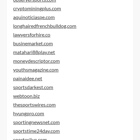
cryptominingplus.com
aquinoticiaspe.com
longhairedfrenchbulldog.com
lawyersforhire.co
businemarket.com
matahari88play.net
moneydescriptor.com
youthsmagazine.com
painaidee.net
sportsdarkest.com
webtoon.biz
thesportswires.com
hyungpro.com
sportingnewsnet.com
sportstime24day.com
sporteslive.com