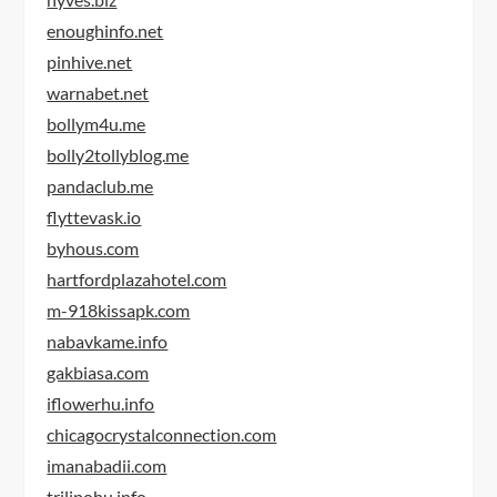
enoughinfo.net
pinhive.net
warnabet.net
bollym4u.me
bolly2tollyblog.me
pandaclub.me
flyttevask.io
byhous.com
hartfordplazahotel.com
m-918kissapk.com
nabavkame.info
gakbiasa.com
iflowerhu.info
chicagocrystalconnection.com
imanabadii.com
trilipohu.info