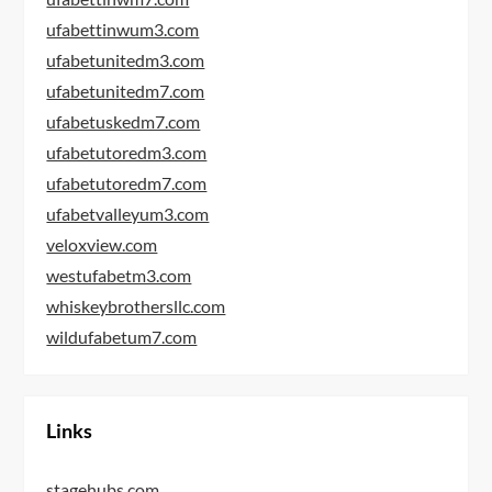
ufabettinwum3.com
ufabetunitedm3.com
ufabetunitedm7.com
ufabetuskedm7.com
ufabetutoredm3.com
ufabetutoredm7.com
ufabetvalleyum3.com
veloxview.com
westufabetm3.com
whiskeybrothersllc.com
wildufabetum7.com
Links
stagehubs.com