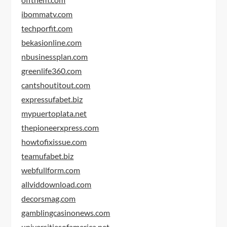
ibommatv.com
techporfit.com
bekasionline.com
nbusinessplan.com
greenlife360.com
cantshoutitout.com
expressufabet.biz
mypuertoplata.net
thepioneerxpress.com
howtofixissue.com
teamufabet.biz
webfullform.com
allviddownload.com
decorsmag.com
gamblingcasinonews.com
universitiesofamerica.net