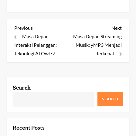
P
Previous
Next
Previous
Next
Post
Post
Masa Depan
Masa Depan Streaming
o
Interaksi Pelanggan:
Musik: yMP3 Menjadi
s
Teknologi AI Owl77
Terkenal
t
n
Search
a
SEARCH
v
i
Recent Posts