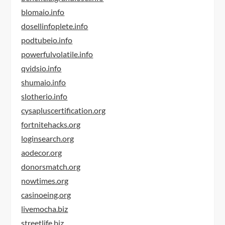
blomaio.info
dosellinfoplete.info
podtubeio.info
powerfulvolatile.info
qvidsio.info
shumaio.info
slotherio.info
cysapluscertification.org
fortnitehacks.org
loginsearch.org
aodecor.org
donorsmatch.org
nowtimes.org
casinoeing.org
livemocha.biz
streetlife.biz