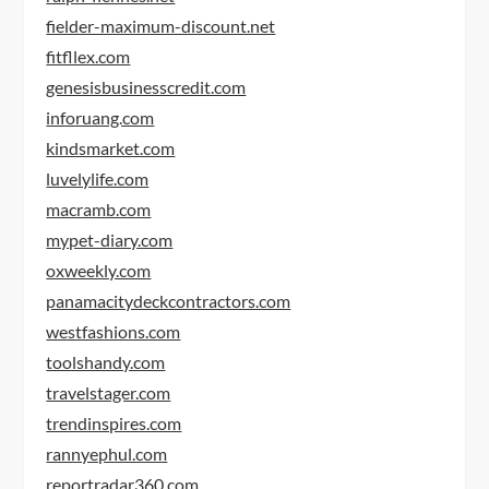
fielder-maximum-discount.net
fitfllex.com
genesisbusinesscredit.com
inforuang.com
kindsmarket.com
luvelylife.com
macramb.com
mypet-diary.com
oxweekly.com
panamacitydeckcontractors.com
westfashions.com
toolshandy.com
travelstager.com
trendinspires.com
rannyephul.com
reportradar360.com