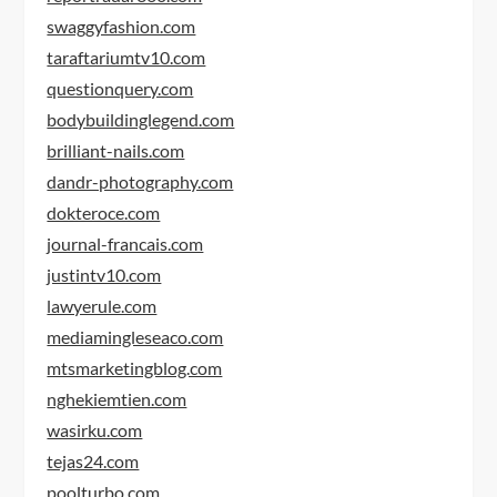
swaggyfashion.com
taraftariumtv10.com
questionquery.com
bodybuildinglegend.com
brilliant-nails.com
dandr-photography.com
dokteroce.com
journal-francais.com
justintv10.com
lawyerule.com
mediamingleseaco.com
mtsmarketingblog.com
nghekiemtien.com
wasirku.com
tejas24.com
poolturbo.com