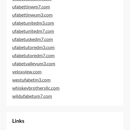
ufabettinwm7.com
ufabettinwum3.com
ufabetunitedm3.com
ufabetunitedm7.com
ufabetuskedm7.com
ufabetutoredm3.com
ufabetutoredm7.com
ufabetvalleyum3.com
veloxview.com
westufabetm3.com
whiskeybrothersllc.com
wildufabetum7.com
Links