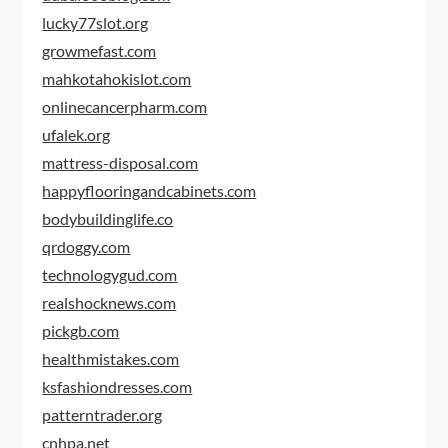
lucky77slot.org
growmefast.com
mahkotahokislot.com
onlinecancerpharm.com
ufalek.org
mattress-disposal.com
happyflooringandcabinets.com
bodybuildinglife.co
qrdoggy.com
technologygud.com
realshocknews.com
pickgb.com
healthmistakes.com
ksfashiondresses.com
patterntrader.org
cnhpa.net