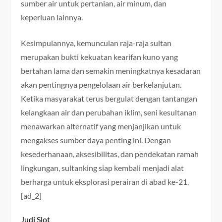
sumber air untuk pertanian, air minum, dan
keperluan lainnya.
Kesimpulannya, kemunculan raja-raja sultan
merupakan bukti kekuatan kearifan kuno yang
bertahan lama dan semakin meningkatnya kesadaran
akan pentingnya pengelolaan air berkelanjutan.
Ketika masyarakat terus bergulat dengan tantangan
kelangkaan air dan perubahan iklim, seni kesultanan
menawarkan alternatif yang menjanjikan untuk
mengakses sumber daya penting ini. Dengan
kesederhanaan, aksesibilitas, dan pendekatan ramah
lingkungan, sultanking siap kembali menjadi alat
berharga untuk eksplorasi perairan di abad ke-21.
[ad_2]
Judi Slot