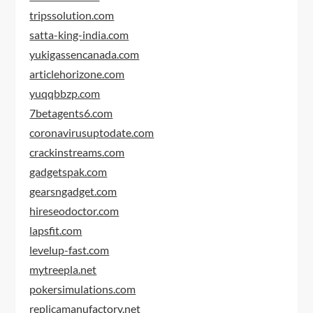
tripssolution.com
satta-king-india.com
yukigassencanada.com
articlehorizone.com
yuqqbbzp.com
7betagents6.com
coronavirusuptodate.com
crackinstreams.com
gadgetspak.com
gearsngadget.com
hireseodoctor.com
lapsfit.com
levelup-fast.com
mytreepla.net
pokersimulations.com
replicamanufactory.net