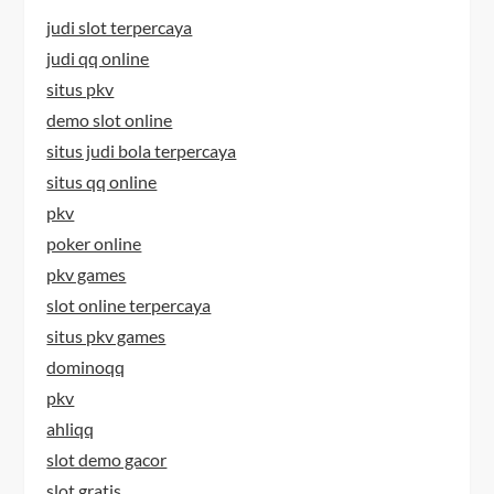
judi slot terpercaya
judi qq online
situs pkv
demo slot online
situs judi bola terpercaya
situs qq online
pkv
poker online
pkv games
slot online terpercaya
situs pkv games
dominoqq
pkv
ahliqq
slot demo gacor
slot gratis