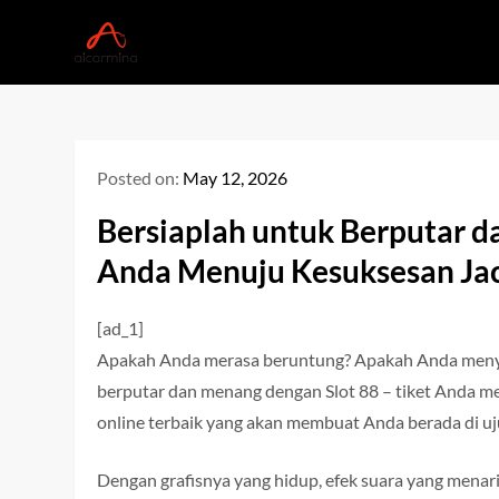
Skip
to
Slot Deposit Pulsa untuk
Mainkan slot gacor malam ini dengan deposit pulsa
content
Posted on:
May 12, 2026
Bersiaplah untuk Berputar d
Anda Menuju Kesuksesan Ja
[ad_1]
Apakah Anda merasa beruntung? Apakah Anda menyuk
berputar dan menang dengan Slot 88 – tiket Anda me
online terbaik yang akan membuat Anda berada di uj
Dengan grafisnya yang hidup, efek suara yang menar