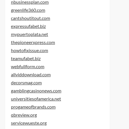
nbusinessplan.com
greenlife360.com
cantshoutitout.com
expressufabet.biz
mypuertoplata.net
thepioneerxpress.com
howtofixissue.com
teamufabet.biz
webfullform.com
allviddownload.com
decorsmag.com
gamblingcasinonews.com
universitiesofamerica.net
progameofbrands.com
qbreview.org
servicewueste.org