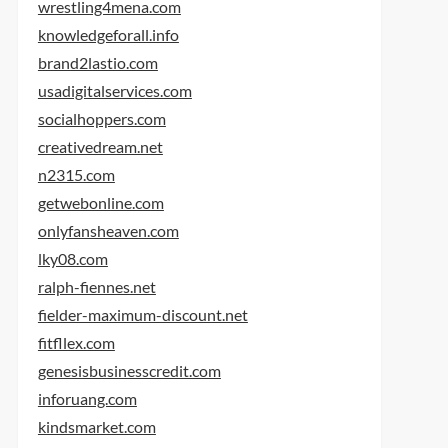
wrestling4mena.com
knowledgeforall.info
brand2lastio.com
usadigitalservices.com
socialhoppers.com
creativedream.net
n2315.com
getwebonline.com
onlyfansheaven.com
lky08.com
ralph-fiennes.net
fielder-maximum-discount.net
fitfllex.com
genesisbusinesscredit.com
inforuang.com
kindsmarket.com