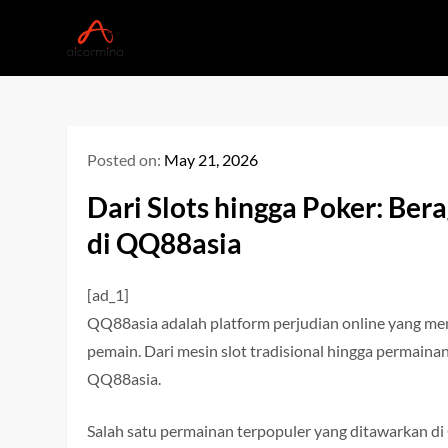
Skip
to
Slot Deposit Pulsa untuk
Mainkan slot gacor malam ini dengan deposit pulsa
content
Posted on:
May 21, 2026
Dari Slots hingga Poker: Be
di QQ88asia
[ad_1]
QQ88asia adalah platform perjudian online yang m
pemain. Dari mesin slot tradisional hingga permainan
QQ88asia.
Salah satu permainan terpopuler yang ditawarkan d