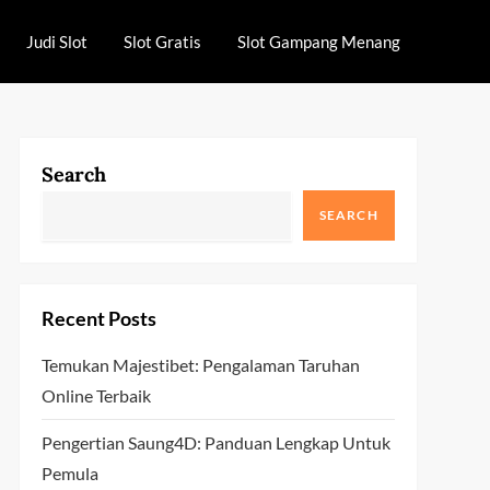
Judi Slot
Slot Gratis
Slot Gampang Menang
enangan Besar
 hasil yang menguntungkan.
Search
SEARCH
Recent Posts
Temukan Majestibet: Pengalaman Taruhan
Online Terbaik
Pengertian Saung4D: Panduan Lengkap Untuk
Pemula