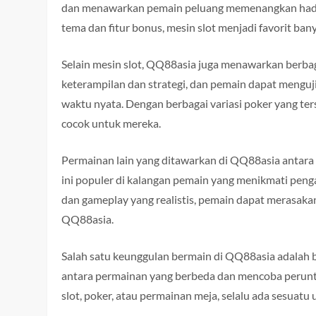
dan menawarkan pemain peluang memenangkan hadi
tema dan fitur bonus, mesin slot menjadi favorit ban
Selain mesin slot, QQ88asia juga menawarkan berba
keterampilan dan strategi, dan pemain dapat meng
waktu nyata. Dengan berbagai variasi poker yang te
cocok untuk mereka.
Permainan lain yang ditawarkan di QQ88asia antara la
ini populer di kalangan pemain yang menikmati pengal
dan gameplay yang realistis, pemain dapat merasakan
QQ88asia.
Salah satu keunggulan bermain di QQ88asia adalah 
antara permainan yang berbeda dan mencoba perunt
slot, poker, atau permainan meja, selalu ada sesuat