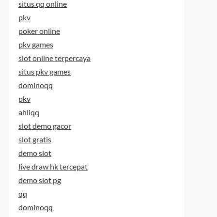
situs qq online
pkv
poker online
pkv games
slot online terpercaya
situs pkv games
dominoqq
pkv
ahliqq
slot demo gacor
slot gratis
t
demo slot
t
live draw hk tercepat
demo slot pg
qq
dominoqq