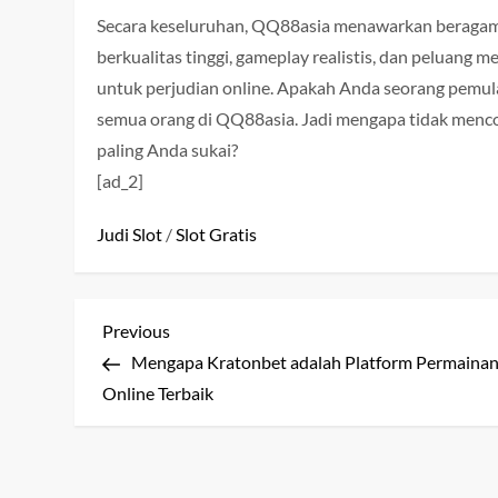
Secara keseluruhan, QQ88asia menawarkan beragam 
berkualitas tinggi, gameplay realistis, dan peluang
untuk perjudian online. Apakah Anda seorang pemul
semua orang di QQ88asia. Jadi mengapa tidak menc
paling Anda sukai?
[ad_2]
Judi Slot
/
Slot Gratis
P
Previous
Previous
Post
Mengapa Kratonbet adalah Platform Permaina
o
Online Terbaik
s
t