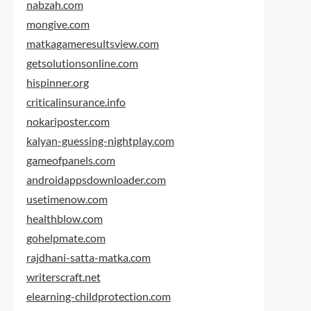
nabzah.com
mongive.com
matkagameresultsview.com
getsolutionsonline.com
hispinner.org
criticalinsurance.info
nokariposter.com
kalyan-guessing-nightplay.com
gameofpanels.com
androidappsdownloader.com
usetimenow.com
healthblow.com
gohelpmate.com
rajdhani-satta-matka.com
writerscraft.net
elearning-childprotection.com