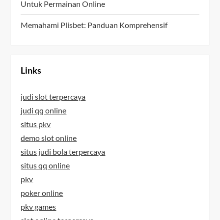
Untuk Permainan Online
Memahami Plisbet: Panduan Komprehensif
Links
judi slot terpercaya
judi qq online
situs pkv
demo slot online
situs judi bola terpercaya
situs qq online
pkv
poker online
pkv games