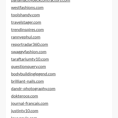
westfashions.com
toolshandy.com
travelstager.com
trendinspires.com
rannyephul.com
reportradar360.com
swaggyfashion.com
taraftariumtv10.com
questionquery.com
bodybuildinglegend.com
brilliant-nails.com
dandr-photography.com
dokteroce.com
journal-francais.com
justintv10.com
lawyerule.com