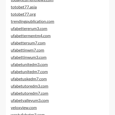
totobet77.asia
totobet77.org
trendingpublication.com
ufabettererum3.com
ufabettermentm4.com
ufabettersum7.com
ufabettinwm7.com
ufabettinwum3.com
ufabetunitedm3.com
ufabetunitedm7.com
ufabetuskedm7.com
ufabetutoredm3.com
ufabetutoredm7.com
ufabetvalleyum3.com
veloxview.com
westufabetm3.com