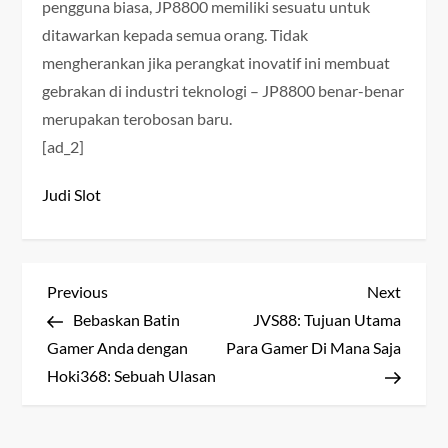
pengguna biasa, JP8800 memiliki sesuatu untuk
ditawarkan kepada semua orang. Tidak
mengherankan jika perangkat inovatif ini membuat
gebrakan di industri teknologi – JP8800 benar-benar
merupakan terobosan baru.
[ad_2]
Judi Slot
P
Previous
Next
Previous
Next
Post
Post
Bebaskan Batin
JVS88: Tujuan Utama
o
Gamer Anda dengan
Para Gamer Di Mana Saja
s
Hoki368: Sebuah Ulasan
t