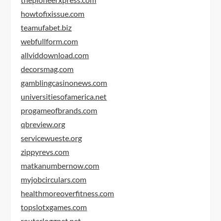
howtofixissue.com
teamufabet.biz
webfullform.com
allviddownload.com
decorsmag.com
gamblingcasinonews.com
universitiesofamerica.net
progameofbrands.com
qbreview.org
servicewueste.org
zippyrevs.com
matkanumbernow.com
myjobcirculars.com
healthmoreoverfitness.com
topslotxgames.com
routerloggnet.net