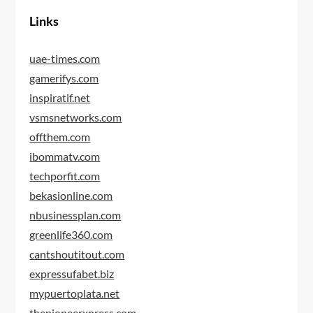
Links
uae-times.com
gamerifys.com
inspiratif.net
vsmsnetworks.com
offthem.com
ibommatv.com
techporfit.com
bekasionline.com
nbusinessplan.com
greenlife360.com
cantshoutitout.com
expressufabet.biz
mypuertoplata.net
thepioneerxpress.com