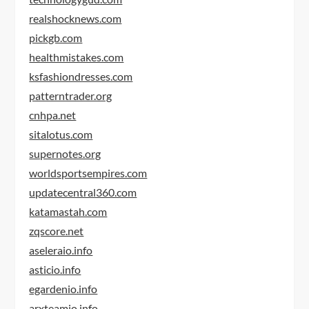
realshocknews.com
pickgb.com
healthmistakes.com
ksfashiondresses.com
patterntrader.org
cnhpa.net
sitalotus.com
supernotes.org
worldsportsempires.com
updatecentral360.com
katamastah.com
zqscore.net
aseleraio.info
asticio.info
egardenio.info
arxteamio.info