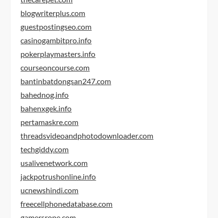
blogwriterplus.com
guestpostingseo.com
casinogambitpro.info
pokerplaymasters.info
courseoncourse.com
bantinbatdongsan247.com
bahednog.info
bahenxgek.info
pertamaskre.com
threadsvideoandphotodownloader.com
techgiddy.com
usalivenetwork.com
jackpotrushonline.info
ucnewshindi.com
freecellphonedatabase.com
gamersrope.com