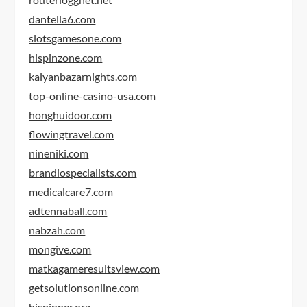
dantella6.com
slotsgamesone.com
hispinzone.com
kalyanbazarnights.com
top-online-casino-usa.com
honghuidoor.com
flowingtravel.com
nineniki.com
brandiospecialists.com
medicalcare7.com
adtennaball.com
nabzah.com
mongive.com
matkagameresultsview.com
getsolutionsonline.com
hispinner.org