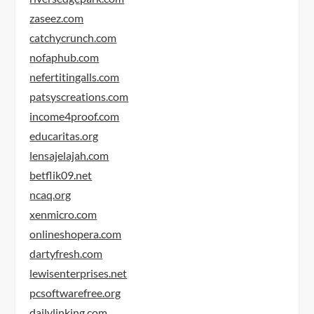
zaseez.com
catchycrunch.com
nofaphub.com
nefertitingalls.com
patsyscreations.com
income4proof.com
educaritas.org
lensajelajah.com
betflik09.net
ncaq.org
xenmicro.com
onlineshopera.com
dartyfresh.com
lewisenterprises.net
pcsoftwarefree.org
dailylinking.com