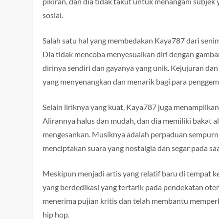
pikiran, dan dia tidak takut untuk menangani subjek
sosial.
Salah satu hal yang membedakan Kaya787 dari seniman
Dia tidak mencoba menyesuaikan diri dengan gambar a
dirinya sendiri dan gayanya yang unik. Kejujuran da
yang menyenangkan dan menarik bagi para penggem
Selain liriknya yang kuat, Kaya787 juga menampilka
Alirannya halus dan mudah, dan dia memiliki bakat 
mengesankan. Musiknya adalah perpaduan sempurna 
menciptakan suara yang nostalgia dan segar pada sa
Meskipun menjadi artis yang relatif baru di tempa
yang berdedikasi yang tertarik pada pendekatan oten
menerima pujian kritis dan telah membantu memperk
hip hop.