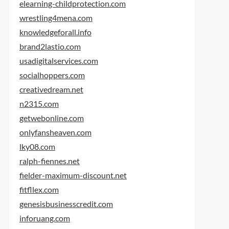
elearning-childprotection.com
wrestling4mena.com
knowledgeforall.info
brand2lastio.com
usadigitalservices.com
socialhoppers.com
creativedream.net
n2315.com
getwebonline.com
onlyfansheaven.com
lky08.com
ralph-fiennes.net
fielder-maximum-discount.net
fitfllex.com
genesisbusinesscredit.com
inforuang.com