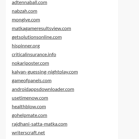
adtennaball.com
nabzah.com
mongive.com
matkagameresultsview.com
getsolutionsonline.com
hispinner.org
criticalinsurance.info
nokariposter.com
kalyan-guessing-nightplay.com
gameofpanels.com
androidappsdownloader.com
usetimenow.com
healthblow.com
gohelpmate.com
rajdhani-satta-matka.com
writerscraft.net