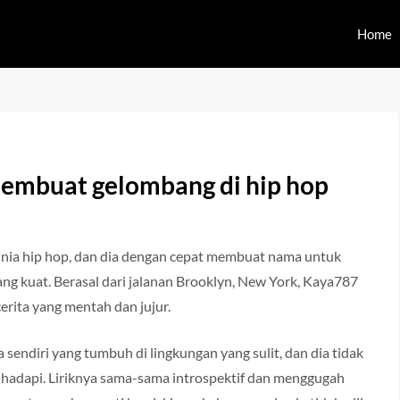
Home
 Slot Gacor Malam Ini, Dapatkan Kem
 untuk peluang kemenangan besar. Rasakan keseruan bermain slot dengan
membuat gelombang di hip hop
unia hip hop, dan dia dengan cepat membuat nama untuk
yang kuat. Berasal dari jalanan Brooklyn, New York, Kaya787
rita yang mentah dan jujur.
endiri yang tumbuh di lingkungan yang sulit, dan dia tidak
 hadapi. Liriknya sama-sama introspektif dan menggugah