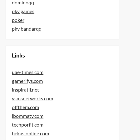
dominoqq
pkv games
poker
pkv bandarqq
Links
uae-times.com
gamerifys.com
inspiratif.net
vsmsnetworks.com
offthem.com
ibommatv.com
techporfit.com
bekasionline.com