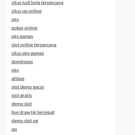
situs judi bola terpercaya
situs qq online
pkv
poker online
pkv games
slot online terpercaya
situs pkv games
dominoqq
pkv
ahliqq
slot demo gacor
t
slot gratis
t
demo slot
live draw hk tercepat
demo slot pg
qq