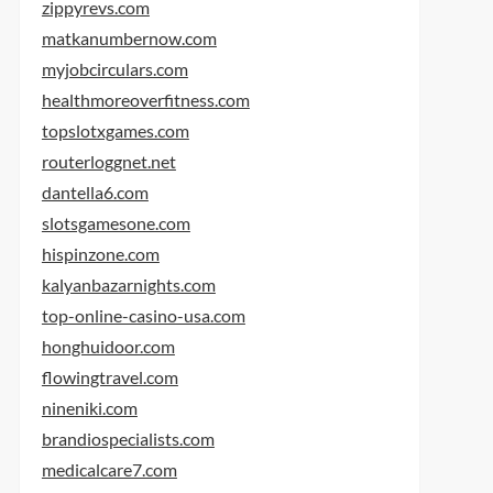
zippyrevs.com
matkanumbernow.com
myjobcirculars.com
healthmoreoverfitness.com
topslotxgames.com
routerloggnet.net
dantella6.com
slotsgamesone.com
hispinzone.com
kalyanbazarnights.com
top-online-casino-usa.com
honghuidoor.com
flowingtravel.com
nineniki.com
brandiospecialists.com
medicalcare7.com