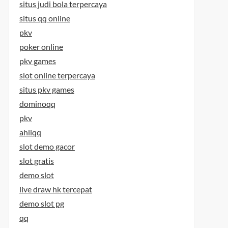
situs judi bola terpercaya
situs qq online
pkv
poker online
pkv games
slot online terpercaya
situs pkv games
dominoqq
pkv
ahliqq
slot demo gacor
slot gratis
t
demo slot
t
live draw hk tercepat
demo slot pg
qq