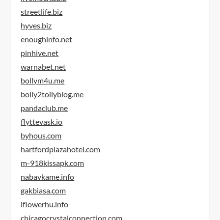
streetlife.biz
hyves.biz
enoughinfo.net
pinhive.net
warnabet.net
bollym4u.me
bolly2tollyblog.me
pandaclub.me
flyttevask.io
byhous.com
hartfordplazahotel.com
m-918kissapk.com
nabavkame.info
gakbiasa.com
iflowerhu.info
chicagocrystalconnection.com