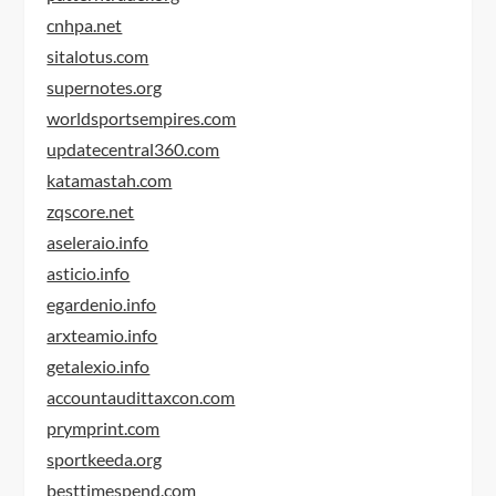
cnhpa.net
sitalotus.com
supernotes.org
worldsportsempires.com
updatecentral360.com
katamastah.com
zqscore.net
aseleraio.info
asticio.info
egardenio.info
arxteamio.info
getalexio.info
accountaudittaxcon.com
prymprint.com
sportkeeda.org
besttimespend.com