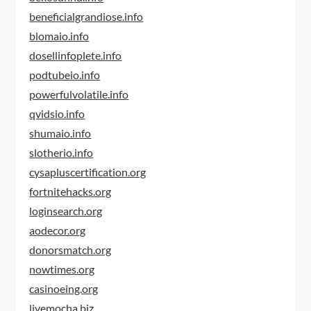
beneficialgrandiose.info
blomaio.info
dosellinfoplete.info
podtubeio.info
powerfulvolatile.info
qvidsio.info
shumaio.info
slotherio.info
cysapluscertification.org
fortnitehacks.org
loginsearch.org
aodecor.org
donorsmatch.org
nowtimes.org
casinoeing.org
livemocha.biz