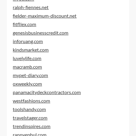
ralph-fiennes.net
fielder-maximum-discount.net
fitfllex.com
genesisbusinesscredit.com
inforuang.com
kindsmarket.com
luvelylife.com
macramb.com
mypet-diary.com
oxweekly.com
panamacitydeckcontractors.com
westfashions.com
toolshandy.com
travelstager.com
trendinspires.com
rannyephul.com