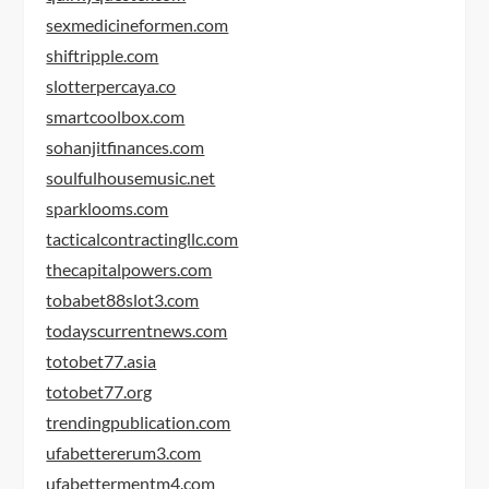
sexmedicineformen.com
shiftripple.com
slotterpercaya.co
smartcoolbox.com
sohanjitfinances.com
soulfulhousemusic.net
sparklooms.com
tacticalcontractingllc.com
thecapitalpowers.com
tobabet88slot3.com
todayscurrentnews.com
totobet77.asia
totobet77.org
trendingpublication.com
ufabettererum3.com
ufabettermentm4.com