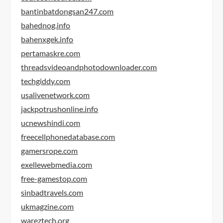
bantinbatdongsan247.com
bahednog.info
bahenxgek.info
pertamaskre.com
threadsvideoandphotodownloader.com
techgiddy.com
usalivenetwork.com
jackpotrushonline.info
ucnewshindi.com
freecellphonedatabase.com
gamersrope.com
exellewebmedia.com
free-gamestop.com
sinbadtravels.com
ukmagzine.com
wareztech.org