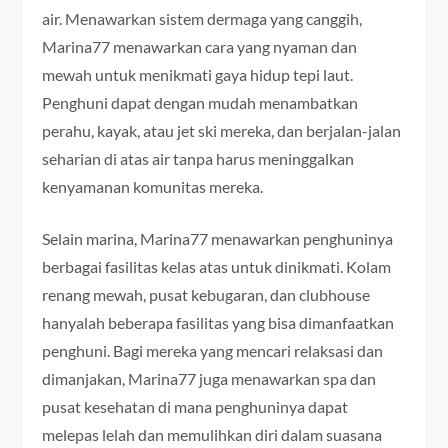
air. Menawarkan sistem dermaga yang canggih,
Marina77 menawarkan cara yang nyaman dan
mewah untuk menikmati gaya hidup tepi laut.
Penghuni dapat dengan mudah menambatkan
perahu, kayak, atau jet ski mereka, dan berjalan-jalan
seharian di atas air tanpa harus meninggalkan
kenyamanan komunitas mereka.
Selain marina, Marina77 menawarkan penghuninya
berbagai fasilitas kelas atas untuk dinikmati. Kolam
renang mewah, pusat kebugaran, dan clubhouse
hanyalah beberapa fasilitas yang bisa dimanfaatkan
penghuni. Bagi mereka yang mencari relaksasi dan
dimanjakan, Marina77 juga menawarkan spa dan
pusat kesehatan di mana penghuninya dapat
melepas lelah dan memulihkan diri dalam suasana