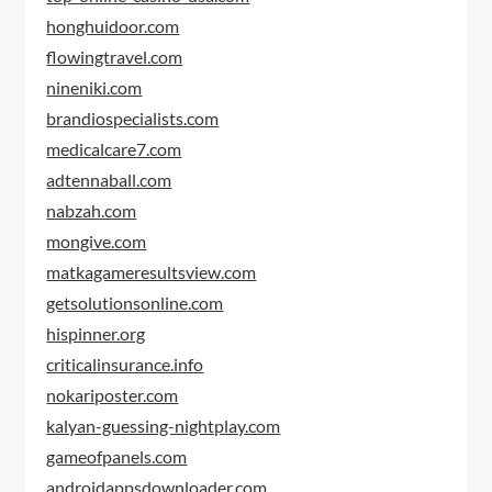
honghuidoor.com
flowingtravel.com
nineniki.com
brandiospecialists.com
medicalcare7.com
adtennaball.com
nabzah.com
mongive.com
matkagameresultsview.com
getsolutionsonline.com
hispinner.org
criticalinsurance.info
nokariposter.com
kalyan-guessing-nightplay.com
gameofpanels.com
androidappsdownloader.com