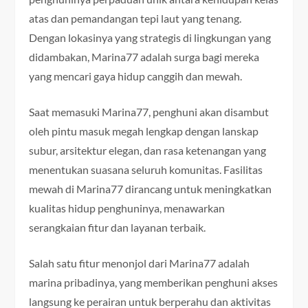
atas dan pemandangan tepi laut yang tenang.
Dengan lokasinya yang strategis di lingkungan yang
didambakan, Marina77 adalah surga bagi mereka
yang mencari gaya hidup canggih dan mewah.
Saat memasuki Marina77, penghuni akan disambut
oleh pintu masuk megah lengkap dengan lanskap
subur, arsitektur elegan, dan rasa ketenangan yang
menentukan suasana seluruh komunitas. Fasilitas
mewah di Marina77 dirancang untuk meningkatkan
kualitas hidup penghuninya, menawarkan
serangkaian fitur dan layanan terbaik.
Salah satu fitur menonjol dari Marina77 adalah
marina pribadinya, yang memberikan penghuni akses
langsung ke perairan untuk berperahu dan aktivitas