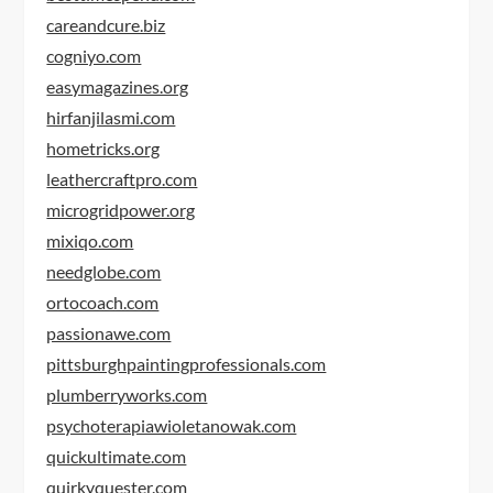
careandcure.biz
cogniyo.com
easymagazines.org
hirfanjilasmi.com
hometricks.org
leathercraftpro.com
microgridpower.org
mixiqo.com
needglobe.com
ortocoach.com
passionawe.com
pittsburghpaintingprofessionals.com
plumberryworks.com
psychoterapiawioletanowak.com
quickultimate.com
quirkyquester.com