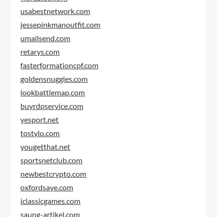
usabestnetwork.com
jessepinkmanoutfit.com
umailsend.com
retarys.com
fasterformationcpf.com
goldensnuggles.com
lookbattlemap.com
buyrdpservice.com
yesport.net
tostylo.com
yougetthat.net
sportsnetclub.com
newbestcrypto.com
oxfordsave.com
iclassicgames.com
saung-artikel.com