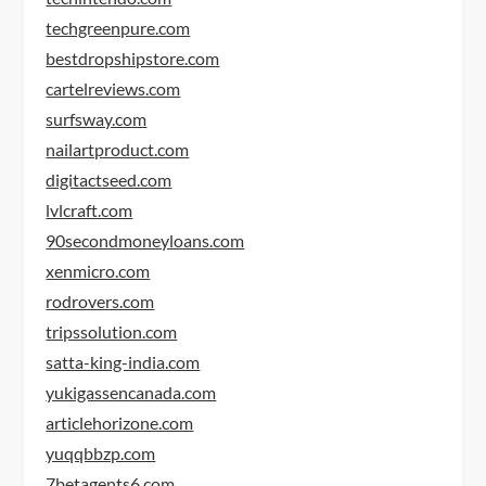
techgreenpure.com
bestdropshipstore.com
cartelreviews.com
surfsway.com
nailartproduct.com
digitactseed.com
lvlcraft.com
90secondmoneyloans.com
xenmicro.com
rodrovers.com
tripssolution.com
satta-king-india.com
yukigassencanada.com
articlehorizone.com
yuqqbbzp.com
7betagents6.com