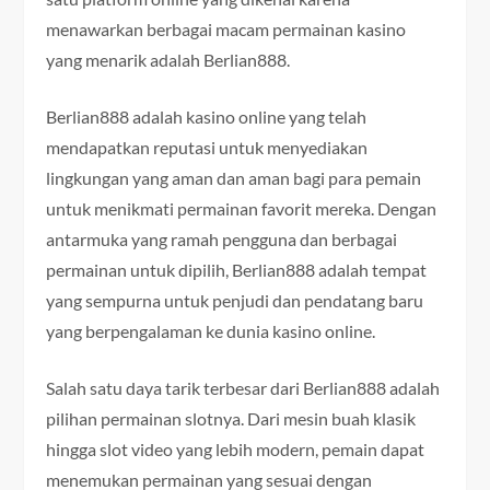
menawarkan berbagai macam permainan kasino
yang menarik adalah Berlian888.
Berlian888 adalah kasino online yang telah
mendapatkan reputasi untuk menyediakan
lingkungan yang aman dan aman bagi para pemain
untuk menikmati permainan favorit mereka. Dengan
antarmuka yang ramah pengguna dan berbagai
permainan untuk dipilih, Berlian888 adalah tempat
yang sempurna untuk penjudi dan pendatang baru
yang berpengalaman ke dunia kasino online.
Salah satu daya tarik terbesar dari Berlian888 adalah
pilihan permainan slotnya. Dari mesin buah klasik
hingga slot video yang lebih modern, pemain dapat
menemukan permainan yang sesuai dengan