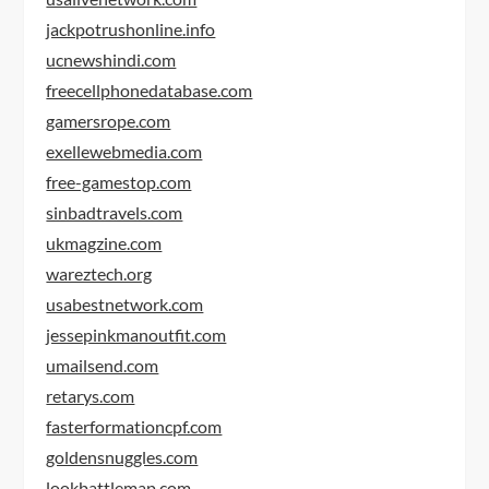
jackpotrushonline.info
ucnewshindi.com
freecellphonedatabase.com
gamersrope.com
exellewebmedia.com
free-gamestop.com
sinbadtravels.com
ukmagzine.com
wareztech.org
usabestnetwork.com
jessepinkmanoutfit.com
umailsend.com
retarys.com
fasterformationcpf.com
goldensnuggles.com
lookbattlemap.com