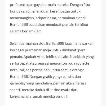
preferensi dan gaya bermain mereka. Dengan fitur
bonus yang menarik dan kesempatan untuk
memenangkan jackpot besar, permainan slot di
Berlian888 pasti akan membuat pemain terhibur
selama berjam -jam.
Selain permainan slot, Berlian888 juga menawarkan
berbagai permainan meja untuk dinikmati para
pemain. Apakah Anda lebih suka aksi blackjack yang
serba cepat atau sensasi menonton roda roulette
berputar, ada permainan untuk semua orang di
Berlian888. Dengan grafik yang realistis dan
gameplay yang mendalam, pemain akan merasa
seperti mereka duduk di kasino nyata dari
kenyamanan rumah mereka sendiri.