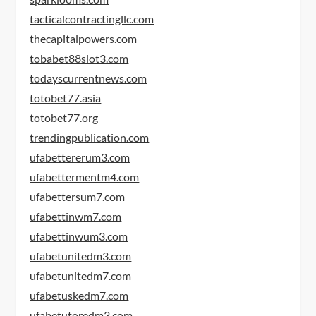
tacticalcontractingllc.com
thecapitalpowers.com
tobabet88slot3.com
todayscurrentnews.com
totobet77.asia
totobet77.org
trendingpublication.com
ufabettererum3.com
ufabettermentm4.com
ufabettersum7.com
ufabettinwm7.com
ufabettinwum3.com
ufabetunitedm3.com
ufabetunitedm7.com
ufabetuskedm7.com
ufabetutoredm3.com