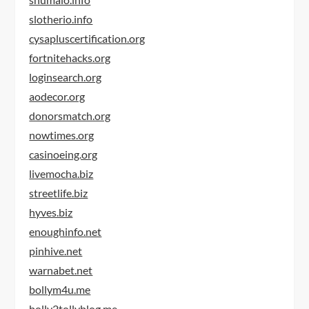
slotherio.info
cysapluscertification.org
fortnitehacks.org
loginsearch.org
aodecor.org
donorsmatch.org
nowtimes.org
casinoeing.org
livemocha.biz
streetlife.biz
hyves.biz
enoughinfo.net
pinhive.net
warnabet.net
bollym4u.me
bolly2tollyblog.me