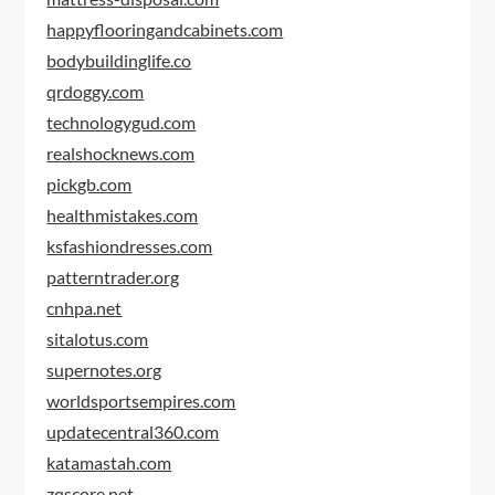
happyflooringandcabinets.com
bodybuildinglife.co
qrdoggy.com
technologygud.com
realshocknews.com
pickgb.com
healthmistakes.com
ksfashiondresses.com
patterntrader.org
cnhpa.net
sitalotus.com
supernotes.org
worldsportsempires.com
updatecentral360.com
katamastah.com
zqscore.net