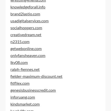
knowledgeforall.info
brand2lastio.com
usadigitalservices.com
socialhoppers.com
creativedream.net
n2315.com
getwebonline.com
onlyfansheaven.com
lky08.com
ralph-fiennes.net
fielder-maximum-discount.net
fitfllex.com
genesisbusinesscredit.com
inforuang.com
kindsmarket.com
luvelylife.com