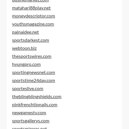
matahari88play.net
moneydescriptor.com
youthsmagazine.com
painaidee.net
sportsdarkest.com
webtoon.biz
thesportswires.com
hyungpro.com
sportingnewsnet.com
sportstime24day.com
sporteslive.com
theblingblingshields.com
pinkfrenchtipnails.com
newgamestv.com
sportsgallerys.com
sportsmirrors.net