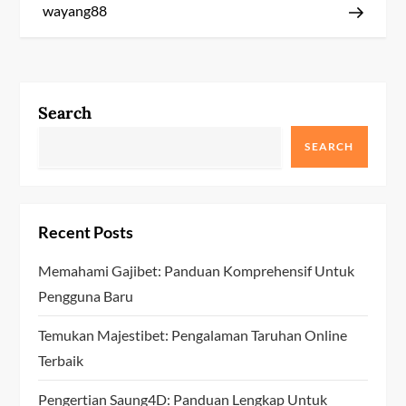
wayang88
t
n
a
Search
v
SEARCH
i
g
Recent Posts
a
Memahami Gajibet: Panduan Komprehensif Untuk
Pengguna Baru
t
Temukan Majestibet: Pengalaman Taruhan Online
i
Terbaik
o
Pengertian Saung4D: Panduan Lengkap Untuk