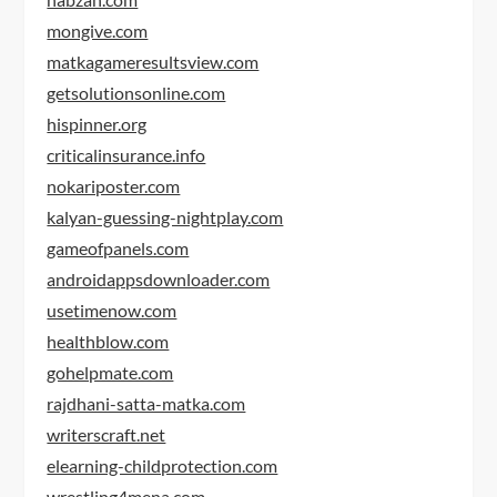
mongive.com
matkagameresultsview.com
getsolutionsonline.com
hispinner.org
criticalinsurance.info
nokariposter.com
kalyan-guessing-nightplay.com
gameofpanels.com
androidappsdownloader.com
usetimenow.com
healthblow.com
gohelpmate.com
rajdhani-satta-matka.com
writerscraft.net
elearning-childprotection.com
wrestling4mena.com