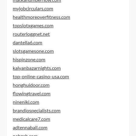
myjobcirculars.com
healthmoreoverfitness.com
topslotxgames.com
routerloggnet.net
dantella6.com
slotsgamesone.com
hispinzone.com
kalyanbazarnights.com
top-online-casino-usa.com
honghuidoor.com
flowingtravel.com
nineniki.com
brandiospecialists.com
medicalcare7.com
adtennaball.com
nabzah.com