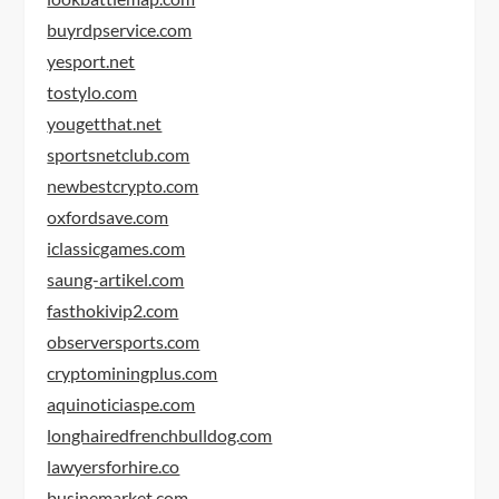
buyrdpservice.com
yesport.net
tostylo.com
yougetthat.net
sportsnetclub.com
newbestcrypto.com
oxfordsave.com
iclassicgames.com
saung-artikel.com
fasthokivip2.com
observersports.com
cryptominingplus.com
aquinoticiaspe.com
longhairedfrenchbulldog.com
lawyersforhire.co
businemarket.com