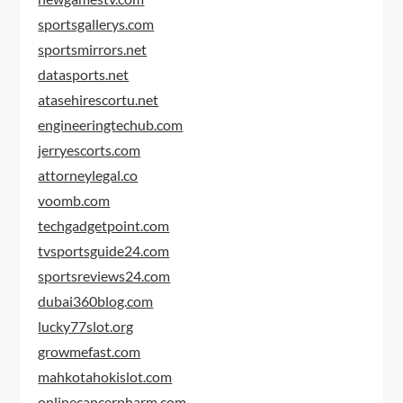
sportsgallerys.com
sportsmirrors.net
datasports.net
atasehirescortu.net
engineeringtechub.com
jerryescorts.com
attorneylegal.co
voomb.com
techgadgetpoint.com
tvsportsguide24.com
sportsreviews24.com
dubai360blog.com
lucky77slot.org
growmefast.com
mahkotahokislot.com
onlinecancerpharm.com