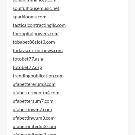
soulfulhousemusic.net
sparklooms.com
tacticalcontractingllc.com
thecapitalpowers.com
tobabet88slot3.com
todayscurrentnews.com
totobet77.asia
totobet77.org
trendingpublication.com
ufabettererum3.com
ufabettermentm4.com
ufabettersum7.com
ufabettinwm7.com
ufabettinwum3.com
ufabetunitedm3.com
ufabetunitedm7.com