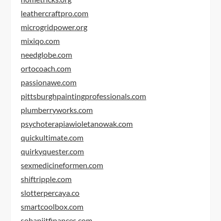
leathercraftpro.com
microgridpower.org
mixiqo.com
needglobe.com
ortocoach.com
passionawe.com
pittsburghpaintingprofessionals.com
plumberryworks.com
psychoterapiawioletanowak.com
quickultimate.com
quirkyquester.com
sexmedicineformen.com
shiftripple.com
slotterpercaya.co
smartcoolbox.com
sohanjitfinances.com