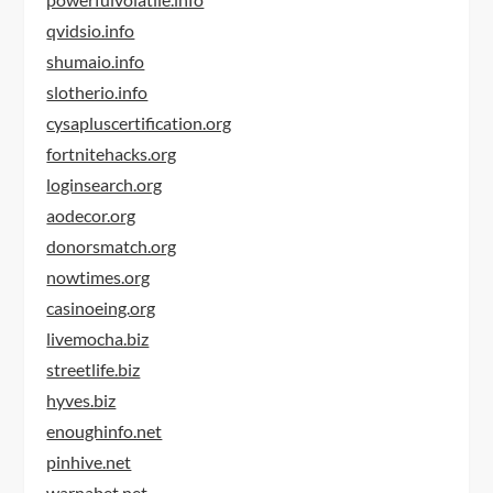
qvidsio.info
shumaio.info
slotherio.info
cysapluscertification.org
fortnitehacks.org
loginsearch.org
aodecor.org
donorsmatch.org
nowtimes.org
casinoeing.org
livemocha.biz
streetlife.biz
hyves.biz
enoughinfo.net
pinhive.net
warnabet.net