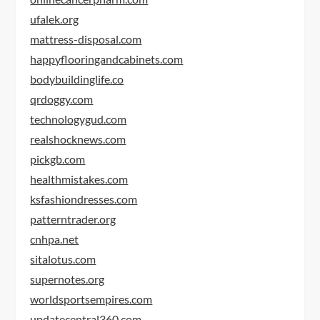
ufalek.org
mattress-disposal.com
happyflooringandcabinets.com
bodybuildinglife.co
qrdoggy.com
technologygud.com
realshocknews.com
pickgb.com
healthmistakes.com
ksfashiondresses.com
patterntrader.org
cnhpa.net
sitalotus.com
supernotes.org
worldsportsempires.com
updatecentral360.com