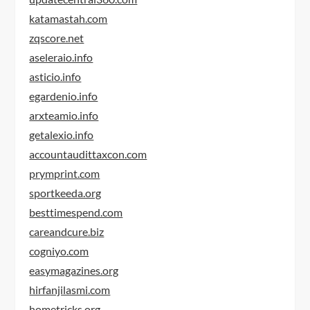
katamastah.com
zqscore.net
aseleraio.info
asticio.info
egardenio.info
arxteamio.info
getalexio.info
accountaudittaxcon.com
prymprint.com
sportkeeda.org
besttimespend.com
careandcure.biz
cogniyo.com
easymagazines.org
hirfanjilasmi.com
hometricks.org