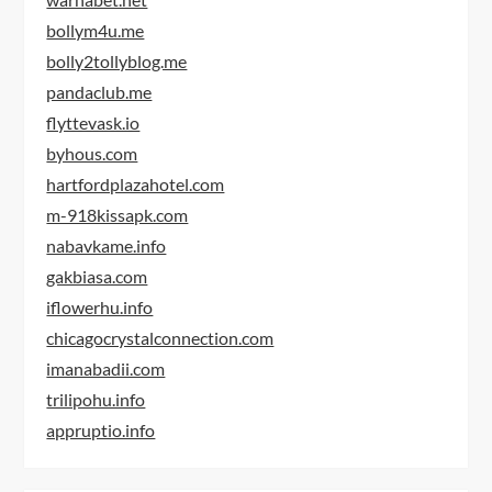
bollym4u.me
bolly2tollyblog.me
pandaclub.me
flyttevask.io
byhous.com
hartfordplazahotel.com
m-918kissapk.com
nabavkame.info
gakbiasa.com
iflowerhu.info
chicagocrystalconnection.com
imanabadii.com
trilipohu.info
appruptio.info