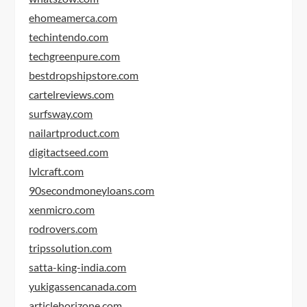
ehomeamerca.com
techintendo.com
techgreenpure.com
bestdropshipstore.com
cartelreviews.com
surfsway.com
nailartproduct.com
digitactseed.com
lvlcraft.com
90secondmoneyloans.com
xenmicro.com
rodrovers.com
tripssolution.com
satta-king-india.com
yukigassencanada.com
articlehorizone.com