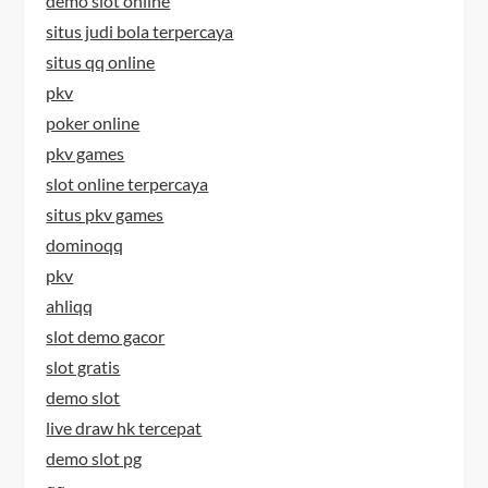
demo slot online
situs judi bola terpercaya
situs qq online
pkv
poker online
pkv games
slot online terpercaya
situs pkv games
dominoqq
pkv
ahliqq
slot demo gacor
slot gratis
demo slot
live draw hk tercepat
demo slot pg