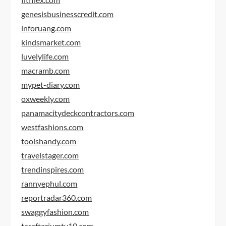
genesisbusinesscredit.com
inforuang.com
kindsmarket.com
luvelylife.com
macramb.com
mypet-diary.com
oxweekly.com
panamacitydeckcontractors.com
westfashions.com
toolshandy.com
travelstager.com
trendinspires.com
rannyephul.com
reportradar360.com
swaggyfashion.com
taraftariumtv10.com