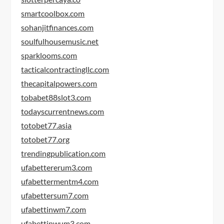
smartcoolbox.com
sohanjitfinances.com
soulfulhousemusic.net
sparklooms.com
tacticalcontractingllc.com
thecapitalpowers.com
tobabet88slot3.com
todayscurrentnews.com
totobet77.asia
totobet77.org
trendingpublication.com
ufabettererum3.com
ufabettermentm4.com
ufabettersum7.com
ufabettinwm7.com
ufabettinwum3.com