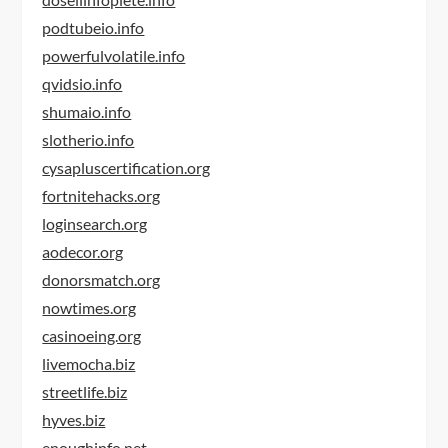
podtubeio.info
powerfulvolatile.info
qvidsio.info
shumaio.info
slotherio.info
cysapluscertification.org
fortnitehacks.org
loginsearch.org
aodecor.org
donorsmatch.org
nowtimes.org
casinoeing.org
livemocha.biz
streetlife.biz
hyves.biz
enoughinfo.net