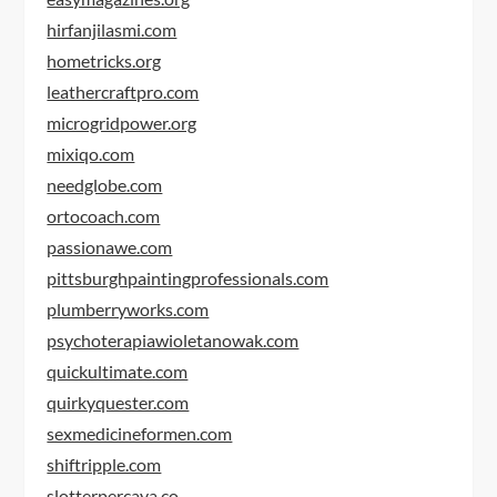
hirfanjilasmi.com
hometricks.org
leathercraftpro.com
microgridpower.org
mixiqo.com
needglobe.com
ortocoach.com
passionawe.com
pittsburghpaintingprofessionals.com
plumberryworks.com
psychoterapiawioletanowak.com
quickultimate.com
quirkyquester.com
sexmedicineformen.com
shiftripple.com
slotterpercaya.co