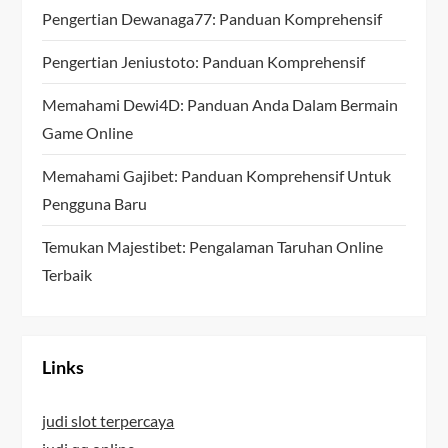
Pengertian Dewanaga77: Panduan Komprehensif
t
Pengertian Jeniustoto: Panduan Komprehensif
i
Memahami Dewi4D: Panduan Anda Dalam Bermain
o
Game Online
n
Memahami Gajibet: Panduan Komprehensif Untuk
Pengguna Baru
Temukan Majestibet: Pengalaman Taruhan Online
Terbaik
Links
judi slot terpercaya