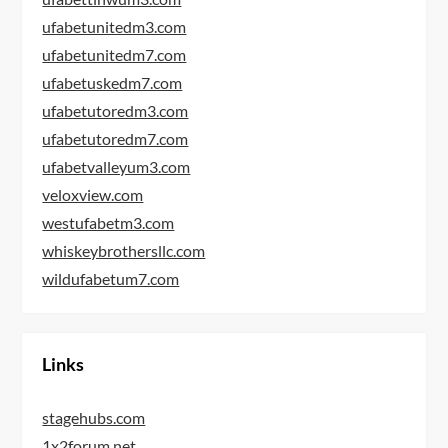
ufabetunitedm3.com
ufabetunitedm7.com
ufabetuskedm7.com
ufabetutoredm3.com
ufabetutoredm7.com
ufabetvalleyum3.com
veloxview.com
westufabetm3.com
whiskeybrothersllc.com
wildufabetum7.com
Links
stagehubs.com
1x2forum.net