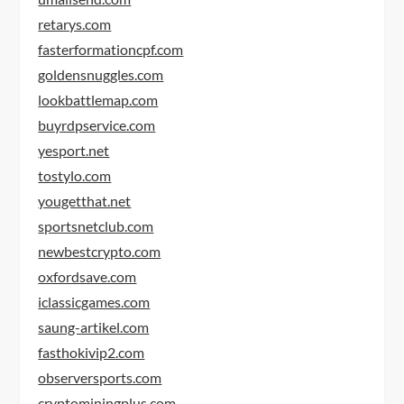
retarys.com
fasterformationcpf.com
goldensnuggles.com
lookbattlemap.com
buyrdpservice.com
yesport.net
tostylo.com
yougetthat.net
sportsnetclub.com
newbestcrypto.com
oxfordsave.com
iclassicgames.com
saung-artikel.com
fasthokivip2.com
observersports.com
cryptominingplus.com