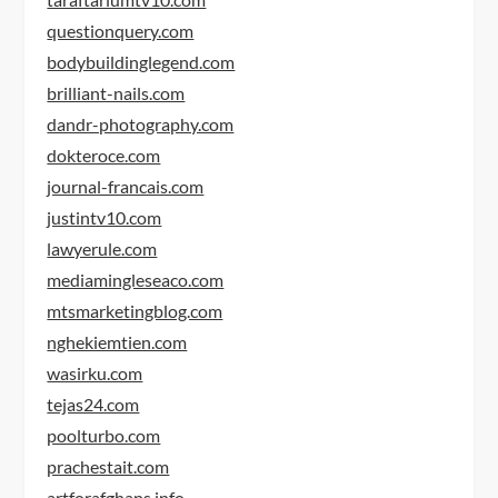
questionquery.com
bodybuildinglegend.com
brilliant-nails.com
dandr-photography.com
dokteroce.com
journal-francais.com
justintv10.com
lawyerule.com
mediamingleseaco.com
mtsmarketingblog.com
nghekiemtien.com
wasirku.com
tejas24.com
poolturbo.com
prachestait.com
artforafghans.info