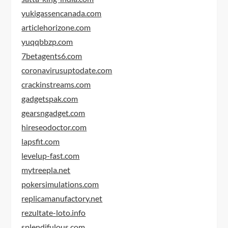
yukigassencanada.com
articlehorizone.com
yuqqbbzp.com
7betagents6.com
coronavirusuptodate.com
crackinstreams.com
gadgetspak.com
gearsngadget.com
hireseodoctor.com
lapsfit.com
levelup-fast.com
mytreepla.net
pokersimulations.com
replicamanufactory.net
rezultate-loto.info
splendifulous.com