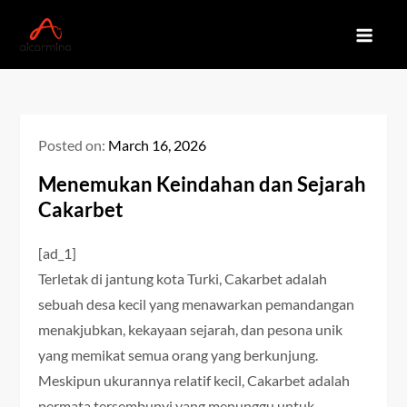
Skip
to
Slot Deposit Pulsa untuk Slot
Mainkan slot gacor malam ini dengan deposit pulsa untuk
content
Gacor Malam Ini, Dapatkan
peluang kemenangan besar. Rasakan keseruan bermain slot
dengan hasil yang menguntungkan.
Kemenangan Besar
Posted on:
March 16, 2026
Menemukan Keindahan dan Sejarah
Cakarbet
[ad_1]
Terletak di jantung kota Turki, Cakarbet adalah
sebuah desa kecil yang menawarkan pemandangan
menakjubkan, kekayaan sejarah, dan pesona unik
yang memikat semua orang yang berkunjung.
Meskipun ukurannya relatif kecil, Cakarbet adalah
permata tersembunyi yang menunggu untuk