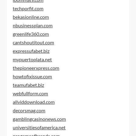
techporfit.com
bekasionline.com
nbusinessplan.com
greenlife360.com
cantshoutitout.com
expressufabet.biz
mypuertoplata.net
thepioneerxpress.com
howtofixissue.com
teamufabet.biz
webfullform.com
allviddownload.com
decorsmag.com
gamblingcasinonews.com
universitiesofamerica.net
progameofbrands.com