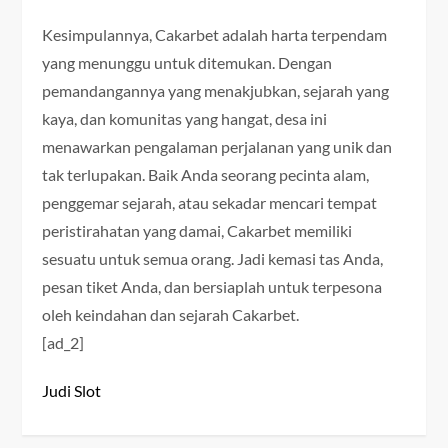
Kesimpulannya, Cakarbet adalah harta terpendam
yang menunggu untuk ditemukan. Dengan
pemandangannya yang menakjubkan, sejarah yang
kaya, dan komunitas yang hangat, desa ini
menawarkan pengalaman perjalanan yang unik dan
tak terlupakan. Baik Anda seorang pecinta alam,
penggemar sejarah, atau sekadar mencari tempat
peristirahatan yang damai, Cakarbet memiliki
sesuatu untuk semua orang. Jadi kemasi tas Anda,
pesan tiket Anda, dan bersiaplah untuk terpesona
oleh keindahan dan sejarah Cakarbet.
[ad_2]
Judi Slot