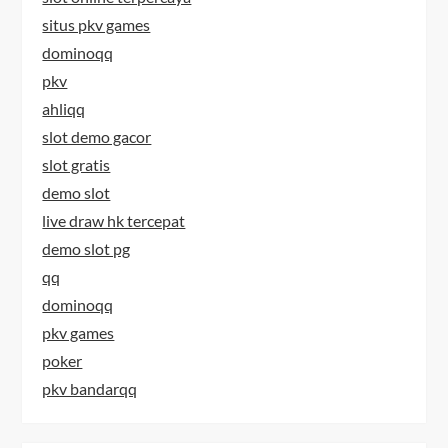
situs pkv games
dominoqq
pkv
ahliqq
slot demo gacor
slot gratis
demo slot
live draw hk tercepat
demo slot pg
qq
dominoqq
pkv games
poker
pkv bandarqq