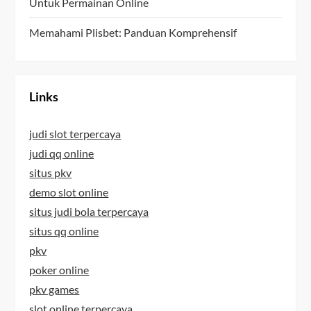
Untuk Permainan Online
Memahami Plisbet: Panduan Komprehensif
Links
judi slot terpercaya
judi qq online
situs pkv
demo slot online
situs judi bola terpercaya
situs qq online
pkv
poker online
pkv games
slot online terpercaya