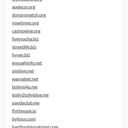
aodecor.org
donorsmatch.org
nowtimes.org
casinoeing.org
livemocha.biz
streetlife.biz
hyves.biz
enoughinfo.net
pinhive.net
warnabet.net
bollym4u.me
bolly2tollyblog.me
pandaclub.me
flyttevask.io
byhous.com
hartfordplazahotel.com