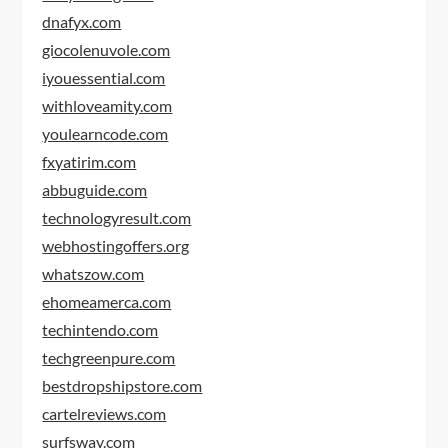
dnafyx.com
giocolenuvole.com
iyouessential.com
withloveamity.com
youlearncode.com
fxyatirim.com
abbuguide.com
technologyresult.com
webhostingoffers.org
whatszow.com
ehomeamerca.com
techintendo.com
techgreenpure.com
bestdropshipstore.com
cartelreviews.com
surfsway.com