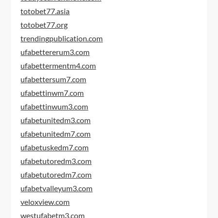
totobet77.asia
totobet77.org
trendingpublication.com
ufabettererum3.com
ufabettermentm4.com
ufabettersum7.com
ufabettinwm7.com
ufabettinwum3.com
ufabetunitedm3.com
ufabetunitedm7.com
ufabetuskedm7.com
ufabetutoredm3.com
ufabetutoredm7.com
ufabetvalleyum3.com
veloxview.com
westufabetm3.com