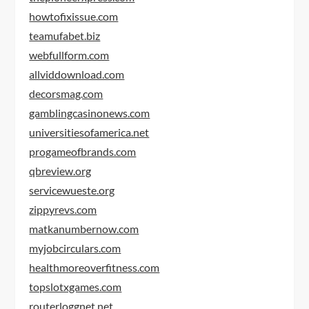
howtofixissue.com
teamufabet.biz
webfullform.com
allviddownload.com
decorsmag.com
gamblingcasinonews.com
universitiesofamerica.net
progameofbrands.com
qbreview.org
servicewueste.org
zippyrevs.com
matkanumbernow.com
myjobcirculars.com
healthmoreoverfitness.com
topslotxgames.com
routerloggnet.net