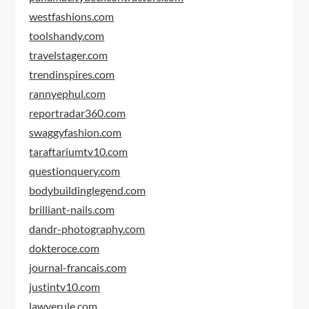
westfashions.com
toolshandy.com
travelstager.com
trendinspires.com
rannyephul.com
reportradar360.com
swaggyfashion.com
taraftariumtv10.com
questionquery.com
bodybuildinglegend.com
brilliant-nails.com
dandr-photography.com
dokteroce.com
journal-francais.com
justintv10.com
lawyerule.com