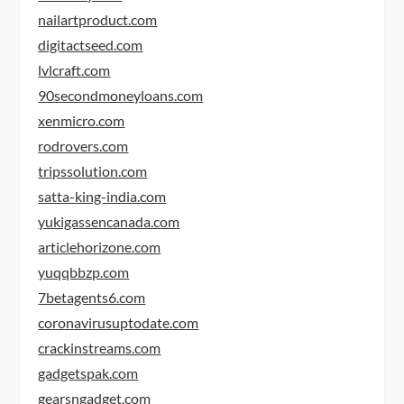
nailartproduct.com
digitactseed.com
lvlcraft.com
90secondmoneyloans.com
xenmicro.com
rodrovers.com
tripssolution.com
satta-king-india.com
yukigassencanada.com
articlehorizone.com
yuqqbbzp.com
7betagents6.com
coronavirusuptodate.com
crackinstreams.com
gadgetspak.com
gearsngadget.com