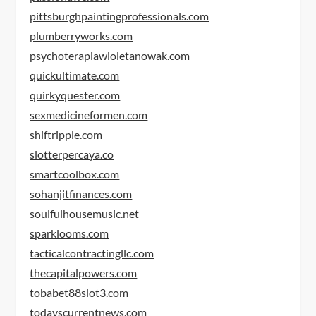
pittsburghpaintingprofessionals.com
plumberryworks.com
psychoterapiawioletanowak.com
quickultimate.com
quirkyquester.com
sexmedicineformen.com
shiftripple.com
slotterpercaya.co
smartcoolbox.com
sohanjitfinances.com
soulfulhousemusic.net
sparklooms.com
tacticalcontractingllc.com
thecapitalpowers.com
tobabet88slot3.com
todayscurrentnews.com