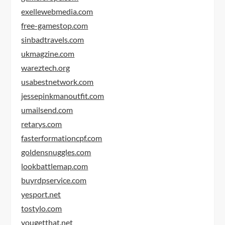
exellewebmedia.com
free-gamestop.com
sinbadtravels.com
ukmagzine.com
wareztech.org
usabestnetwork.com
jessepinkmanoutfit.com
umailsend.com
retarys.com
fasterformationcpf.com
goldensnuggles.com
lookbattlemap.com
buyrdpservice.com
yesport.net
tostylo.com
yougetthat.net