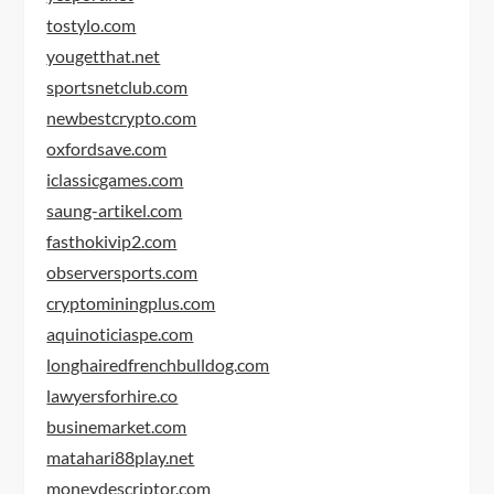
tostylo.com
yougetthat.net
sportsnetclub.com
newbestcrypto.com
oxfordsave.com
iclassicgames.com
saung-artikel.com
fasthokivip2.com
observersports.com
cryptominingplus.com
aquinoticiaspe.com
longhairedfrenchbulldog.com
lawyersforhire.co
businemarket.com
matahari88play.net
moneydescriptor.com