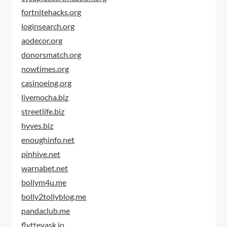
fortnitehacks.org
loginsearch.org
aodecor.org
donorsmatch.org
nowtimes.org
casinoeing.org
livemocha.biz
streetlife.biz
hyves.biz
enoughinfo.net
pinhive.net
warnabet.net
bollym4u.me
bolly2tollyblog.me
pandaclub.me
flyttevask.io