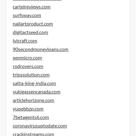
cartelreviews.com
surfsway.com
nailartproduct.com
digitactseed.com
lvlcraft.com
90secondmoneyloans.com
xenmicro.com
rodrovers.com
tripssolution.com
satta-king-india.com
yukigassencanada.com
articlehorizone.com
yuqqbbzp.com
7betagents6.com
coronavirusuptodate.com
crackinstreams.com