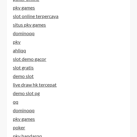
pkv games
slot online terpercaya
situs pkv games
dominoqq
pkv
ahliqq
slot demo gacor
slot gratis
demo slot
live draw hk tercepat
demo slot pg
qq
dominoqq
pkv games
poker
pkv bandarqq