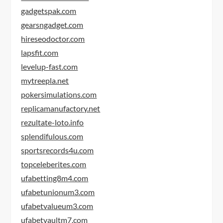
gadgetspak.com
gearsngadget.com
hireseodoctor.com
lapsfit.com
levelup-fast.com
mytreepla.net
pokersimulations.com
replicamanufactory.net
rezultate-loto.info
splendifulous.com
sportsrecords4u.com
topceleberites.com
ufabetting8m4.com
ufabetunionum3.com
ufabetvalueum3.com
ufabetvaultm7.com