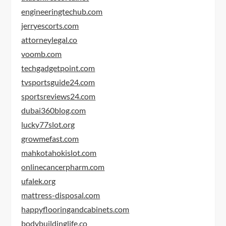
engineeringtechub.com
jerryescorts.com
attorneylegal.co
voomb.com
techgadgetpoint.com
tvsportsguide24.com
sportsreviews24.com
dubai360blog.com
lucky77slot.org
growmefast.com
mahkotahokislot.com
onlinecancerpharm.com
ufalek.org
mattress-disposal.com
happyflooringandcabinets.com
bodybuildinglife.co