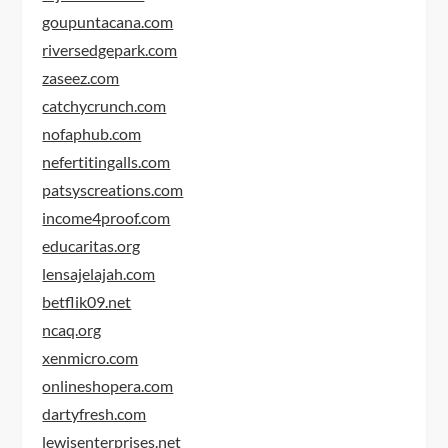
goupuntacana.com
riversedgepark.com
zaseez.com
catchycrunch.com
nofaphub.com
nefertitingalls.com
patsyscreations.com
income4proof.com
educaritas.org
lensajelajah.com
betflik09.net
ncaq.org
xenmicro.com
onlineshopera.com
dartyfresh.com
lewisenterprises.net