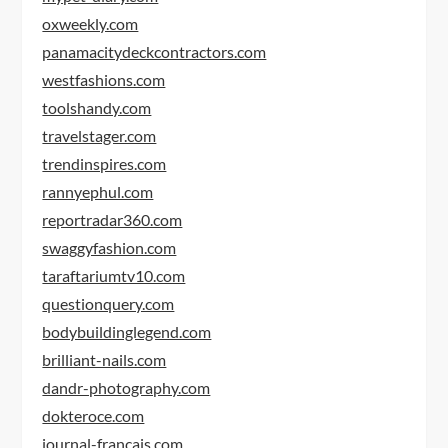
oxweekly.com
panamacitydeckcontractors.com
westfashions.com
toolshandy.com
travelstager.com
trendinspires.com
rannyephul.com
reportradar360.com
swaggyfashion.com
taraftariumtv10.com
questionquery.com
bodybuildinglegend.com
brilliant-nails.com
dandr-photography.com
dokteroce.com
journal-francais.com