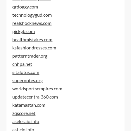
qrdoggy.com
technologygud.com
realshocknews.com
pickgb.com
healthmistakes.com
ksfashiondresses.com
patterntrader.org
cnhpa.net
sitalotus.com
supernotes.org
worldsportsempires.com
updatecentral360.com
katamastah.com
zqscore.net
aseleraio.info
asticio.info