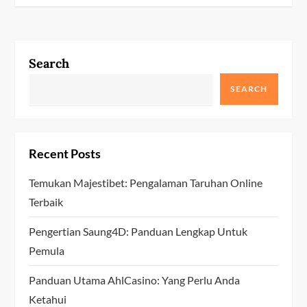
t
n
Search
a
SEARCH
v
i
Recent Posts
g
Temukan Majestibet: Pengalaman Taruhan Online
a
Terbaik
t
Pengertian Saung4D: Panduan Lengkap Untuk
Pemula
i
Panduan Utama AhlCasino: Yang Perlu Anda
o
Ketahui