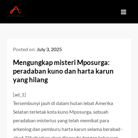
Skip
to
Slot Deposit Pulsa untuk Slot
Mainkan slot gacor malam ini dengan deposit pulsa untuk
content
Gacor Malam Ini, Dapatkan
peluang kemenangan besar. Rasakan keseruan bermain slot
dengan hasil yang menguntungkan.
Kemenangan Besar
Posted on:
July 3, 2025
Mengungkap misteri Mposurga:
peradaban kuno dan harta karun
yang hilang
[ad_1]
Tersembunyi jauh di dalam hutan lebat Amerika
Selatan terletak kota kuno Mposurga, sebuah
peradaban misterius yang telah memikat para
arkeolog dan pemburu harta karun selama berabad -
abad. Dikabarkan akan dipenuhi dengan kekayaan