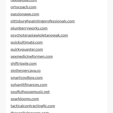
ortocoach.com
passionawe.com
pittsburghpaintingprofessionals.com
plumberryworks.com
psychoterapiawioletanowak.com
quickultimate.com
quirkyquester.com
sexmedicineformen.com
shiftripple.com
slotterpercaya.co
smartcoolbox.com
sohanjitfinances.com
soulfulhousemusic.net
sparklooms.com
tacticalcontractingllc.com
thecapitalpowers.com