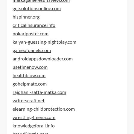
getsolutionsonline.com
hispinner.org
criticalinsurance.info
nokariposter.com
kalyan-guessing-nightplay.com
gameofpanels.com
androidappsdownloader.com
usetimenow.com
healthblow.com
gohelpmate.com
rajdhani-satta-matka.com
writerscraft.net
elearning-childprotection.com
wrestling4mena.com
knowledgeforall.info
brand2lastio.com