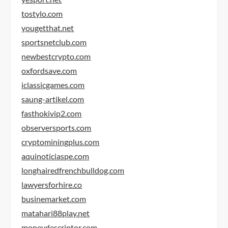
tostylo.com
yougetthat.net
sportsnetclub.com
newbestcrypto.com
oxfordsave.com
iclassicgames.com
saung-artikel.com
fasthokivip2.com
observersports.com
cryptominingplus.com
aquinoticiaspe.com
longhairedfrenchbulldog.com
lawyersforhire.co
businemarket.com
matahari88play.net
moneydescriptor.com