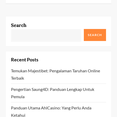
n
a
Search
v
SEARCH
i
g
Recent Posts
a
Temukan Majestibet: Pengalaman Taruhan Online
t
Terbaik
i
Pengertian Saung4D: Panduan Lengkap Untuk
o
Pemula
n
Panduan Utama AhlCasino: Yang Perlu Anda
Ketahui