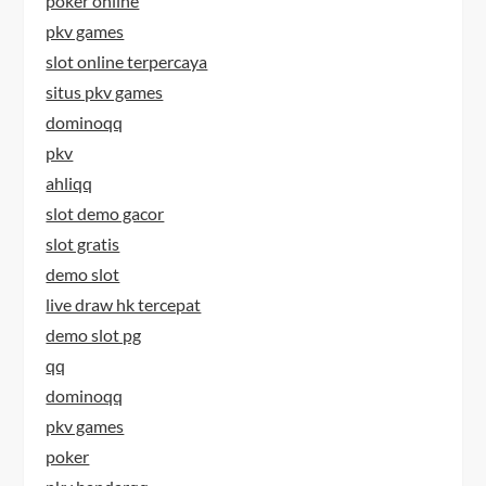
poker online
pkv games
slot online terpercaya
situs pkv games
dominoqq
pkv
ahliqq
slot demo gacor
slot gratis
demo slot
live draw hk tercepat
demo slot pg
qq
dominoqq
pkv games
poker