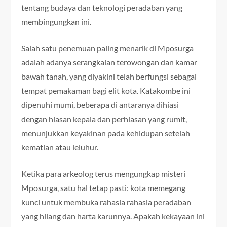
tentang budaya dan teknologi peradaban yang
membingungkan ini.
Salah satu penemuan paling menarik di Mposurga
adalah adanya serangkaian terowongan dan kamar
bawah tanah, yang diyakini telah berfungsi sebagai
tempat pemakaman bagi elit kota. Katakombe ini
dipenuhi mumi, beberapa di antaranya dihiasi
dengan hiasan kepala dan perhiasan yang rumit,
menunjukkan keyakinan pada kehidupan setelah
kematian atau leluhur.
Ketika para arkeolog terus mengungkap misteri
Mposurga, satu hal tetap pasti: kota memegang
kunci untuk membuka rahasia rahasia peradaban
yang hilang dan harta karunnya. Apakah kekayaan ini