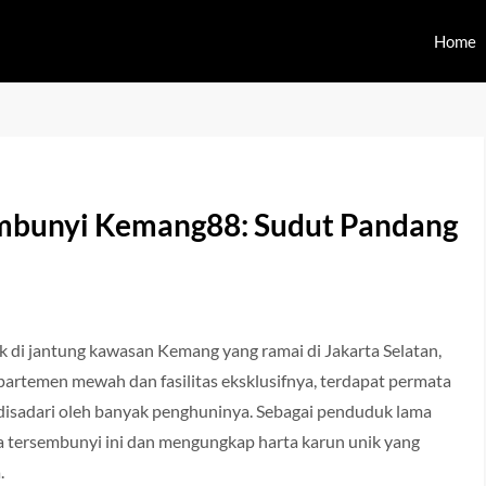
Home
 Slot Gacor Malam Ini, Dapatkan Kem
 untuk peluang kemenangan besar. Rasakan keseruan bermain slot dengan
mbunyi Kemang88: Sudut Pandang
di jantung kawasan Kemang yang ramai di Jakarta Selatan,
partemen mewah dan fasilitas eksklusifnya, terdapat permata
disadari oleh banyak penghuninya. Sebagai penduduk lama
 tersembunyi ini dan mengungkap harta karun unik yang
.