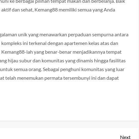
ni ke berbagai pilihan tempat makan dan berbelanja. Baik
p aktif dan sehat, Kemang88 memiliki semua yang Anda
engalaman unik yang menawarkan perpaduan sempurna antara
ompleks ini terkenal dengan apartemen kelas atas dan
 di Kemang88-lah yang benar-benar menjadikannya tempat
ang hijau subur dan komunitas yang dinamis hingga fasilitas
u untuk semua orang. Sebagai penghuni komunitas yang luar
rmat telah menemukan permata tersembunyi ini dan dapat
Nex
Next