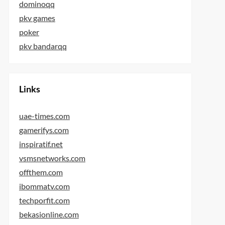
dominoqq
t
pkv games
poker
pkv bandarqq
Links
uae-times.com
gamerifys.com
inspiratif.net
vsmsnetworks.com
offthem.com
ibommatv.com
techporfit.com
bekasionline.com