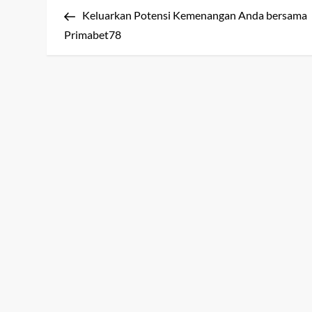
P
Post
Keluarkan Potensi Kemenangan Anda bersama
o
Primabet78
s
t
n
a
v
i
g
a
t