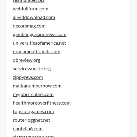
webfullform.com
allviddownload.com
decorsmag.com
gamblingcasinonews.com
universitiesofamerica.net
progameofbrands.com
qbreview.org
servicewueste.org
zippyrevs.com
matkanumbernow.com
myjobcirculars.com
healthmoreoverfitness.com
topslotxgames.com
routerloggnet.net
dantella6.com
slotsgamesone.com