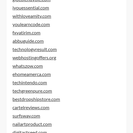
iyouessential.com
withloveamity.com
youlearncode.com
fxyatirim.com
abbuguide.com
technologyresult.com
webhostingoffers.org
whatszow.com
ehomeamerca.com
techintendo.com
techgreenpure.com
bestdropshipstore.com
cartelreviews.com
surfsway.com
nailartproduct.com
digitactseed.com