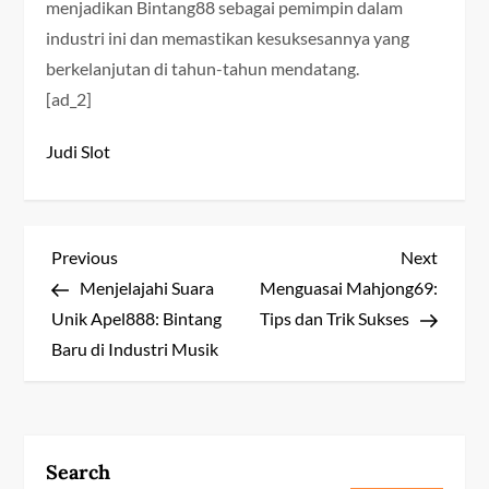
menjadikan Bintang88 sebagai pemimpin dalam
industri ini dan memastikan kesuksesannya yang
berkelanjutan di tahun-tahun mendatang.
[ad_2]
Judi Slot
P
Previous
Next
Previous
Next
Post
Post
Menjelajahi Suara
Menguasai Mahjong69:
o
Unik Apel888: Bintang
Tips dan Trik Sukses
s
Baru di Industri Musik
t
n
Search