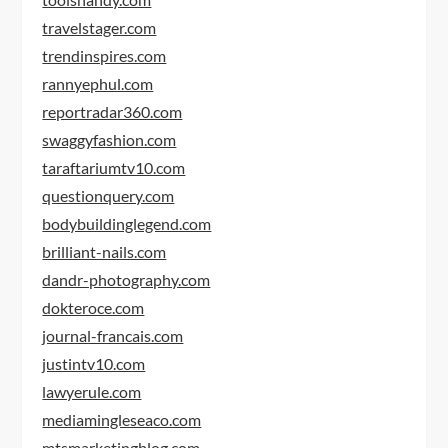
travelstager.com
trendinspires.com
rannyephul.com
reportradar360.com
swaggyfashion.com
taraftariumtv10.com
questionquery.com
bodybuildinglegend.com
brilliant-nails.com
dandr-photography.com
dokteroce.com
journal-francais.com
justintv10.com
lawyerule.com
mediamingleseaco.com
mtsmarketingblog.com