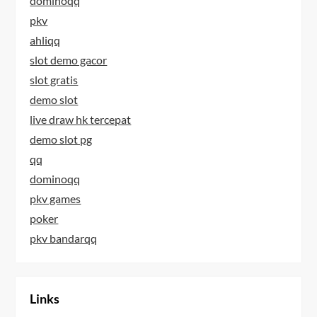
dominoqq
pkv
ahliqq
slot demo gacor
slot gratis
demo slot
live draw hk tercepat
demo slot pg
qq
dominoqq
pkv games
poker
pkv bandarqq
Links