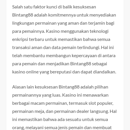
Salah satu faktor kunci di balik kesuksesan
Bintang88 adalah komitmennya untuk menyediakan
lingkungan permainan yang aman dan terjamin bagi
para pemainnya. Kasino menggunakan teknologi
enkripsi terbaru untuk memastikan bahwa semua
transaksi aman dan data pemain terlindungi. Hal ini
telah membantu membangun kepercayaan di antara
para pemain dan menjadikan Bintang88 sebagai
kasino online yang bereputasi dan dapat diandalkan.
Alasan lain kesuksesan Bintang88 adalah pilihan
permainannya yang luas. Kasino ini menawarkan
berbagai macam permainan, termasuk slot populer,
permainan meja, dan permainan dealer langsung. Hal
ini memastikan bahwa ada sesuatu untuk semua
orang, melayani semua jenis pemain dan membuat