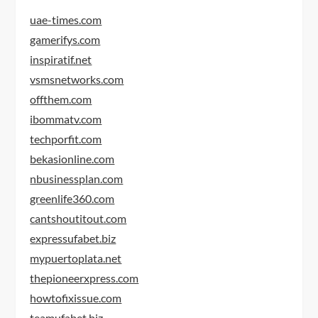
uae-times.com
gamerifys.com
inspiratif.net
vsmsnetworks.com
offthem.com
ibommatv.com
techporfit.com
bekasionline.com
nbusinessplan.com
greenlife360.com
cantshoutitout.com
expressufabet.biz
mypuertoplata.net
thepioneerxpress.com
howtofixissue.com
teamufabet.biz