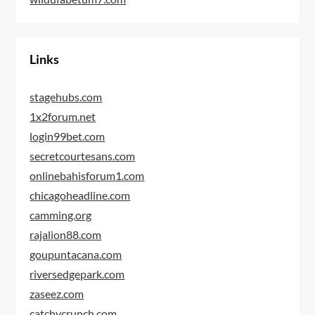
Links
stagehubs.com
1x2forum.net
login99bet.com
secretcourtesans.com
onlinebahisforum1.com
chicagoheadline.com
camming.org
rajalion88.com
goupuntacana.com
riversedgepark.com
zaseez.com
catchycrunch.com