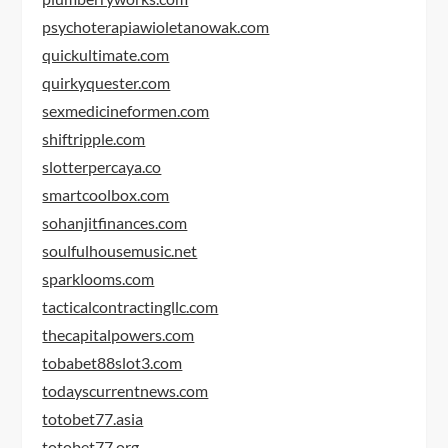
psychoterapiawioletanowak.com
quickultimate.com
quirkyquester.com
sexmedicineformen.com
shiftripple.com
slotterpercaya.co
smartcoolbox.com
sohanjitfinances.com
soulfulhousemusic.net
sparklooms.com
tacticalcontractingllc.com
thecapitalpowers.com
tobabet88slot3.com
todayscurrentnews.com
totobet77.asia
totobet77.org