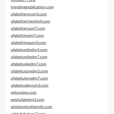
trendingpublication.com
ufabettererum3.com
ufabettermentm4.com
ufabettersum7.com
ufabettinwm7.com
ufabettinwum3.com
ufabetunitedm3.com
ufabetunitedm7.com
ufabetuskedm7.com
ufabetutoredm3.com
ufabetutoredm7.com
ufabetvalleyum3.com
veloxview.com
westufabetm3.com
whiskeybrothersllc.com
wildufabetum7.com