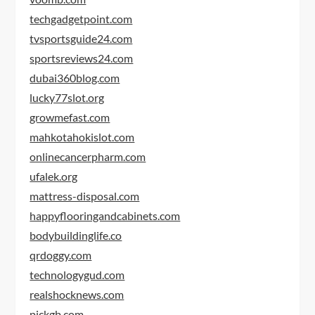
techgadgetpoint.com
tvsportsguide24.com
sportsreviews24.com
dubai360blog.com
lucky77slot.org
growmefast.com
mahkotahokislot.com
onlinecancerpharm.com
ufalek.org
mattress-disposal.com
happyflooringandcabinets.com
bodybuildinglife.co
qrdoggy.com
technologygud.com
realshocknews.com
pickgb.com