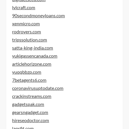
lvlcraft.com
90secondmoneyloans.com
xenmicro.com
rodrovers.com
tripssolution.com
satta-king-india.com
yukigassencanada.com
articlehorizone.com
yuqqbbzp.com
7betagents6.com
coronavirusuptodate.com
crackinstreams.com
gadgetspak.com
gearsngadget.com
hireseodoctor.com
lapsfit.com