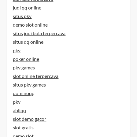
judi qq online
situs pkv
demo slot online
situs judi bola terpercaya
situs qq online
pkv
poker online
pkv games
slot online terpercaya
situs pkv games
dominoqq
pkv
ahliqq
slot demo gacor
slot gratis
demo slot