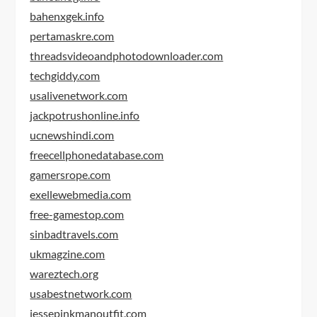
bahenxgek.info
pertamaskre.com
threadsvideoandphotodownloader.com
techgiddy.com
usalivenetwork.com
jackpotrushonline.info
ucnewshindi.com
freecellphonedatabase.com
gamersrope.com
exellewebmedia.com
free-gamestop.com
sinbadtravels.com
ukmagzine.com
wareztech.org
usabestnetwork.com
jessepinkmanoutfit.com