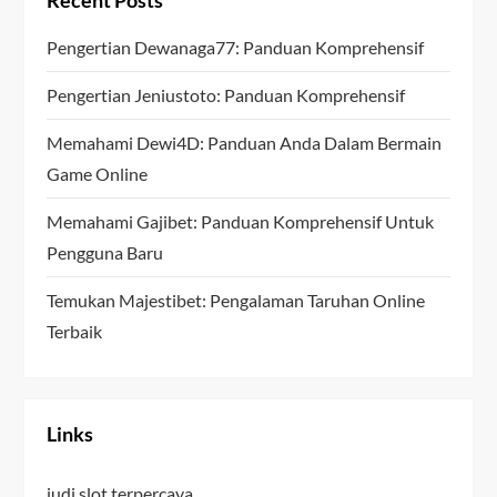
g
a
Pengertian Dewanaga77: Panduan Komprehensif
t
Pengertian Jeniustoto: Panduan Komprehensif
i
Memahami Dewi4D: Panduan Anda Dalam Bermain
Game Online
o
Memahami Gajibet: Panduan Komprehensif Untuk
n
Pengguna Baru
Temukan Majestibet: Pengalaman Taruhan Online
Terbaik
Links
judi slot terpercaya