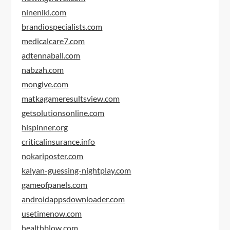
nineniki.com
brandiospecialists.com
medicalcare7.com
adtennaball.com
nabzah.com
mongive.com
matkagameresultsview.com
getsolutionsonline.com
hispinner.org
criticalinsurance.info
nokariposter.com
kalyan-guessing-nightplay.com
gameofpanels.com
androidappsdownloader.com
usetimenow.com
healthblow.com