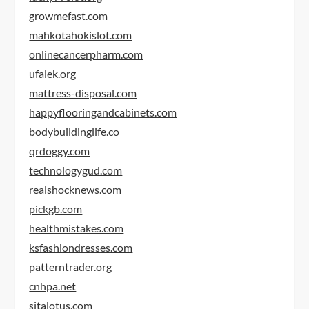
growmefast.com
mahkotahokislot.com
onlinecancerpharm.com
ufalek.org
mattress-disposal.com
happyflooringandcabinets.com
bodybuildinglife.co
qrdoggy.com
technologygud.com
realshocknews.com
pickgb.com
healthmistakes.com
ksfashiondresses.com
patterntrader.org
cnhpa.net
sitalotus.com