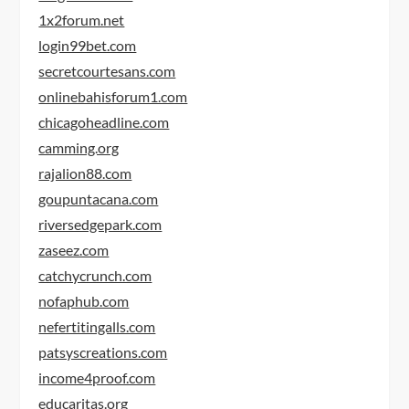
1x2forum.net
login99bet.com
secretcourtesans.com
onlinebahisforum1.com
chicagoheadline.com
camming.org
rajalion88.com
goupuntacana.com
riversedgepark.com
zaseez.com
catchycrunch.com
nofaphub.com
nefertitingalls.com
patsyscreations.com
income4proof.com
educaritas.org