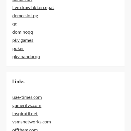
live draw hk tercepat
demo slot pg
qq
dominoqq
pkv games
poker
pkv bandarqq
Links
uae-times.com
gamerifys.com
inspiratif.net
vsmsnetworks.com
offthem.com