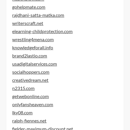
gohelpmate.com
rajdhani-satta-matka.com
writerscraft.net
elearning-childprotection.com
wrestling4mena.com
knowledgeforall.info
brand2lastio.com
usadigitalservices.com
socialhoppers.com
creativedream.net
n2315.com
getwebonline.com
onlyfansheaven.com
lky08.com
ralph-fiennes.net
fielder-maximum-discount.net