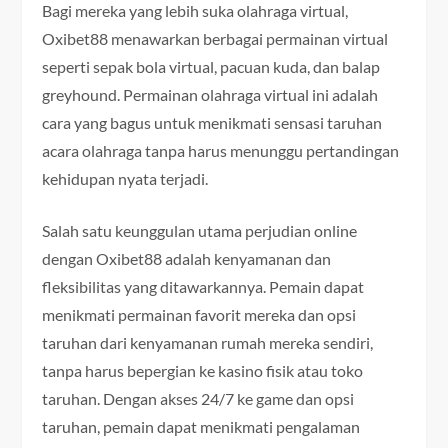
Bagi mereka yang lebih suka olahraga virtual,
Oxibet88 menawarkan berbagai permainan virtual
seperti sepak bola virtual, pacuan kuda, dan balap
greyhound. Permainan olahraga virtual ini adalah
cara yang bagus untuk menikmati sensasi taruhan
acara olahraga tanpa harus menunggu pertandingan
kehidupan nyata terjadi.
Salah satu keunggulan utama perjudian online
dengan Oxibet88 adalah kenyamanan dan
fleksibilitas yang ditawarkannya. Pemain dapat
menikmati permainan favorit mereka dan opsi
taruhan dari kenyamanan rumah mereka sendiri,
tanpa harus bepergian ke kasino fisik atau toko
taruhan. Dengan akses 24/7 ke game dan opsi
taruhan, pemain dapat menikmati pengalaman