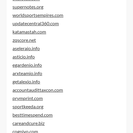
supernotes.org
worldsportsempires.com
updatecentral360.com
katamastah.com
zqscore.net
aseleraio.info
asticio.info
egardenio.info
arxteamio.info
getalexio.info
accountaudittaxcon.com
prymprint.com
sportkeeda.org
besttimespend.com
careandcure.biz
cogniyo.com