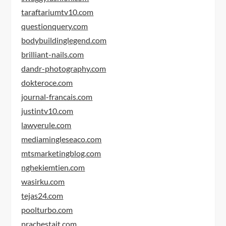
taraftariumtv10.com
questionquery.com
bodybuildinglegend.com
brilliant-nails.com
dandr-photography.com
dokteroce.com
journal-francais.com
justintv10.com
lawyerule.com
mediamingleseaco.com
mtsmarketingblog.com
nghekiemtien.com
wasirku.com
tejas24.com
poolturbo.com
prachestait.com