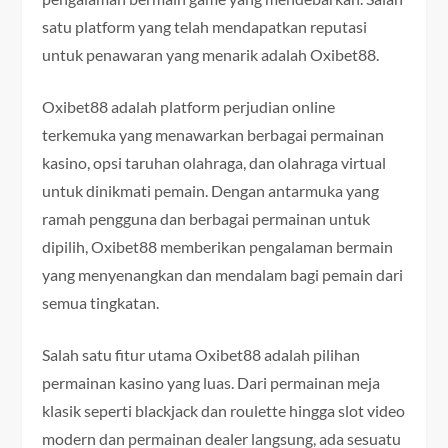
satu platform yang telah mendapatkan reputasi
untuk penawaran yang menarik adalah Oxibet88.
Oxibet88 adalah platform perjudian online
terkemuka yang menawarkan berbagai permainan
kasino, opsi taruhan olahraga, dan olahraga virtual
untuk dinikmati pemain. Dengan antarmuka yang
ramah pengguna dan berbagai permainan untuk
dipilih, Oxibet88 memberikan pengalaman bermain
yang menyenangkan dan mendalam bagi pemain dari
semua tingkatan.
Salah satu fitur utama Oxibet88 adalah pilihan
permainan kasino yang luas. Dari permainan meja
klasik seperti blackjack dan roulette hingga slot video
modern dan permainan dealer langsung, ada sesuatu