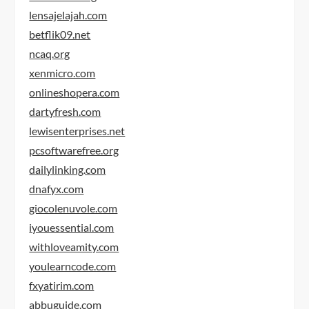
lensajelajah.com
betflik09.net
ncaq.org
xenmicro.com
onlineshopera.com
dartyfresh.com
lewisenterprises.net
pcsoftwarefree.org
dailylinking.com
dnafyx.com
giocolenuvole.com
iyouessential.com
withloveamity.com
youlearncode.com
fxyatirim.com
abbuguide.com