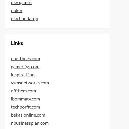
pkv games
poker
pkv bandarqq
Links
uae-times.com
gamerifys.com
inspiratif.net
vsmsnetworks.com
offthem.com
ibommatv.com
techporfit.com
bekasionline.com
nbusinessplan.com