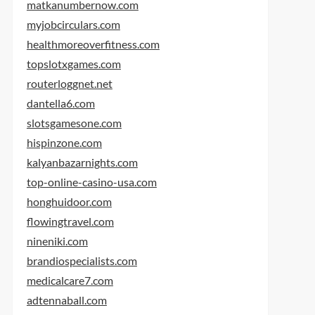
matkanumbernow.com
myjobcirculars.com
healthmoreoverfitness.com
topslotxgames.com
routerloggnet.net
dantella6.com
slotsgamesone.com
hispinzone.com
kalyanbazarnights.com
top-online-casino-usa.com
honghuidoor.com
flowingtravel.com
nineniki.com
brandiospecialists.com
medicalcare7.com
adtennaball.com