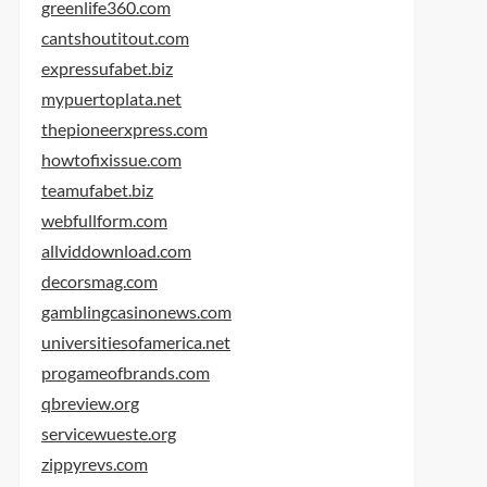
greenlife360.com
cantshoutitout.com
expressufabet.biz
mypuertoplata.net
thepioneerxpress.com
howtofixissue.com
teamufabet.biz
webfullform.com
allviddownload.com
decorsmag.com
gamblingcasinonews.com
universitiesofamerica.net
progameofbrands.com
qbreview.org
servicewueste.org
zippyrevs.com