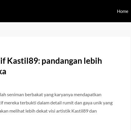
Home
 Slot Gacor Malam Ini, Dapatkan Kem
 untuk peluang kemenangan besar. Rasakan keseruan bermain slot dengan
if Kastil89: pandangan lebih
ka
adalah seniman berbakat yang karyanya mendapatkan
if mereka terbukti dalam detail rumit dan gaya unik yang
akan melihat lebih dekat visi artistik Kastil89 dan