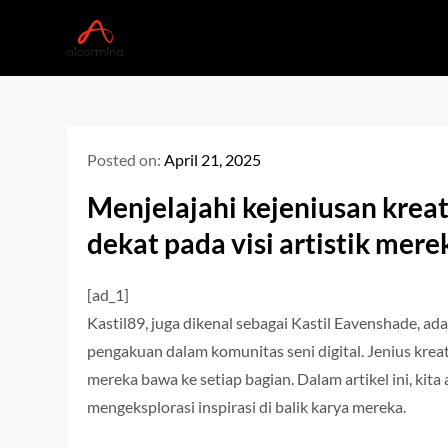
Skip
to
Slot Deposit Pulsa untuk
Mainkan slot gacor malam ini dengan deposit pulsa
content
Posted on:
April 21, 2025
Menjelajahi kejeniusan kreat
dekat pada visi artistik mere
[ad_1]
Kastil89, juga dikenal sebagai Kastil Eavenshade, 
pengakuan dalam komunitas seni digital. Jenius kreat
mereka bawa ke setiap bagian. Dalam artikel ini, kita 
mengeksplorasi inspirasi di balik karya mereka.