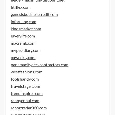
fitfllex.com
genesisbusinesscredit.com
inforuang.com
kindsmarket.com
luvelylife.com
macramb.com
mypet-diary.com
oxweekly.com
panamacitydeckcontractors.com
westfashions.com
toolshandy.com
travelstager.com
trendinspires.com
rannyephul.com
reportradar360.com
swaggyfashion.com