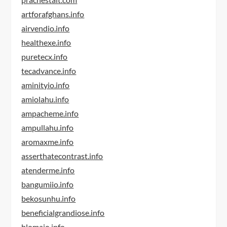
artforafghans.info
airvendio.info
healthexe.info
puretecx.info
tecadvance.info
aminityio.info
amiolahu.info
ampacheme.info
ampullahu.info
aromaxme.info
asserthatecontrast.info
atenderme.info
bangumiio.info
bekosunhu.info
beneficialgrandiose.info
blomaio.info