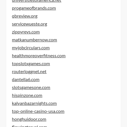
progameofbrands.com
qbreview.org
servicewueste.org
zippyrevs.com
matkanumbernow.com
myjobcirculars.com
healthmoreoverfitness.com
topslotxgames.com
routerloggnet.net
dantella6.com
slotsgamesone.com
hispinzone.com
kalyanbazarnights.com
top-online-casino-usa.com
honghuidoor.com
flowingtravel.com