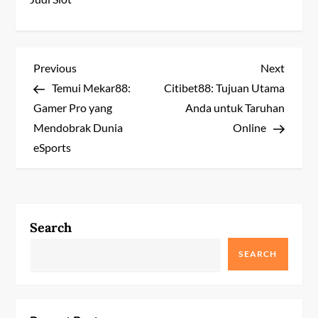
P
Previous
Next
Previous
Next
Post
Post
Temui Mekar88:
Citibet88: Tujuan Utama
o
Gamer Pro yang
Anda untuk Taruhan
s
Mendobrak Dunia
Online
eSports
t
n
a
Search
v
SEARCH
i