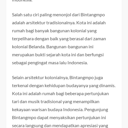
Salah satu ciri paling menonjol dari Bintangmpo
adalah arsitektur tradisionalnya. Kota ini adalah
rumah bagi banyak bangunan kolonial yang
terpelihara dengan baik yang berasal dari zaman
kolonial Belanda. Bangunan-bangunan ini
merupakan bukti sejarah kota ini dan berfungsi
sebagai pengingat masa lalu Indonesia.
Selain arsitektur kolonialnya, Bintangmpo juga
terkenal dengan kehidupan budayanya yang dinamis.
Kota ini adalah rumah bagi beberapa pertunjukan
tari dan musik tradisional yang menampilkan
kekayaan warisan budaya Indonesia. Pengunjung
Bintangmpo dapat menyaksikan pertunjukan ini
secara langsung dan mendapatkan apresiasi yang