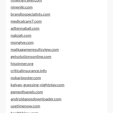
nineniki.com
brandiospecialists.com
medicalcare7.com
adtennaball.com
nabzah.com
mongive.com
matkagameresultsview.com
getsolutionsonline.com
hispinner.org
criticalinsurance.info
nokariposter.com
kalyan-guessing-nightplay.com
gameofpanels.com
androidappsdownloader.com
usetimenow.com
healthblow.com