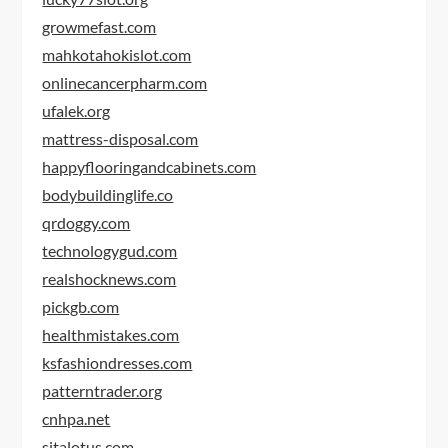
growmefast.com
mahkotahokislot.com
onlinecancerpharm.com
ufalek.org
mattress-disposal.com
happyflooringandcabinets.com
bodybuildinglife.co
qrdoggy.com
technologygud.com
realshocknews.com
pickgb.com
healthmistakes.com
ksfashiondresses.com
patterntrader.org
cnhpa.net
sitalotus.com