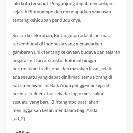
lalu kota tersebut. Pengunjung dapat mempelajari
sejarah Bintangmpo dan mendapatkan wawasan
tentang kehidupan penduduknya.
Secara keseluruhan, Bintangmpo adalah permata
tersembunyi di Indonesia yang menawarkan
gambaran unik tentang kekayaan budaya dan sejarah
negara ini. Dari arsitektur kolonial hingga
pertunjukan tradisional dan masakan lezat, selalu
ada sesuatu yang dapat dinikmati semua orang di
kota menawan ini. Baik Anda penggemar sejarah,
pecinta kuliner, atau sekadar ingin merasakan
sesuatu yang baru, Bintangmpo pasti akan
meninggalkan kesan mendalam bagi Anda.
[ad_2]
Judi Slot