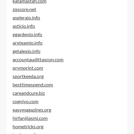
katamastah.com
zqscore.net
aseleraio.info
asticio.info
egardenio.info
arxteamio.info
getalexio.info
accountaudittaxcon.com
prymprint.com
sportkeeda.org
besttimespend.com
careandcure.biz
cogniyo.com
easymagazines.org
hirfanjilasmi.com
hometricks.org