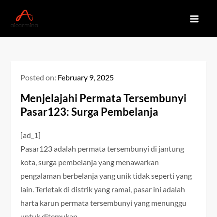
Skip
to
Slot Deposit Pulsa untuk Slot
Mainkan slot gacor malam ini dengan deposit pulsa untuk
content
Gacor Malam Ini, Dapatkan
peluang kemenangan besar. Rasakan keseruan bermain slot
dengan hasil yang menguntungkan.
Kemenangan Besar
Posted on:
February 9, 2025
Menjelajahi Permata Tersembunyi
Pasar123: Surga Pembelanja
[ad_1]
Pasar123 adalah permata tersembunyi di jantung
kota, surga pembelanja yang menawarkan
pengalaman berbelanja yang unik tidak seperti yang
lain. Terletak di distrik yang ramai, pasar ini adalah
harta karun permata tersembunyi yang menunggu
untuk ditemukan.