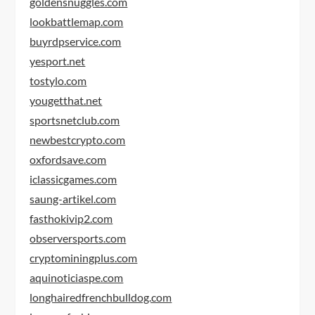
goldensnuggles.com
lookbattlemap.com
buyrdpservice.com
yesport.net
tostylo.com
yougetthat.net
sportsnetclub.com
newbestcrypto.com
oxfordsave.com
iclassicgames.com
saung-artikel.com
fasthokivip2.com
observersports.com
cryptominingplus.com
aquinoticiaspe.com
longhairedfrenchbulldog.com