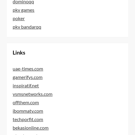
dominoqq
pkv games
poker
pkv bandarqq
Links
uae-times.com
gamerifys.com
inspiratif.net
vsmsnetworks.com
offthem.com
ibommatv.com
techporfit.com
bekasionline.com