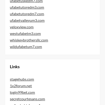
ufabetuskedm7.com
ufabetutoredm3.com
ufabetutoredm7.com
ufabetvalleyum3.com
veloxview.com
westufabetm3.com
whiskeybrothersllc.com
wildufabetum7.com
Links
stagehubs.com
1x2forum.net
login99bet.com
secretcourtesans.com