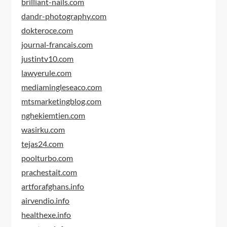
brilliant-nails.com
dandr-photography.com
dokteroce.com
journal-francais.com
justintv10.com
lawyerule.com
mediamingleseaco.com
mtsmarketingblog.com
nghekiemtien.com
wasirku.com
tejas24.com
poolturbo.com
prachestait.com
artforafghans.info
airvendio.info
healthexe.info