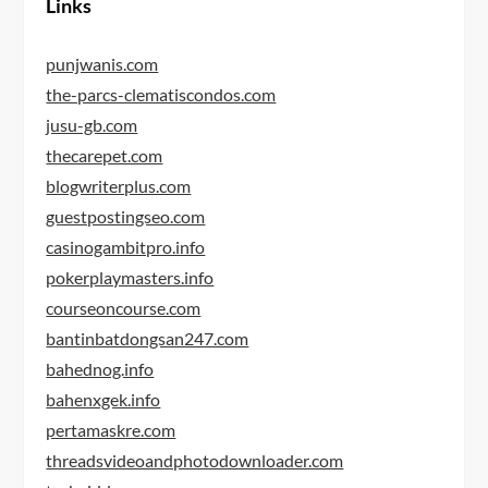
Links
punjwanis.com
the-parcs-clematiscondos.com
jusu-gb.com
thecarepet.com
blogwriterplus.com
guestpostingseo.com
casinogambitpro.info
pokerplaymasters.info
courseoncourse.com
bantinbatdongsan247.com
bahednog.info
bahenxgek.info
pertamaskre.com
threadsvideoandphotodownloader.com