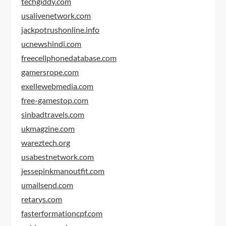
techgiddy.com
usalivenetwork.com
jackpotrushonline.info
ucnewshindi.com
freecellphonedatabase.com
gamersrope.com
exellewebmedia.com
free-gamestop.com
sinbadtravels.com
ukmagzine.com
wareztech.org
usabestnetwork.com
jessepinkmanoutfit.com
umailsend.com
retarys.com
fasterformationcpf.com