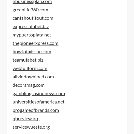
nbusinessplan.com
greenlife360.com
cantshoutitout.com
expressufabet.biz
mypuertoplata.net
thepioneerxpress.com
howtofixissue.com
teamufabet.biz
webfullform.com
allviddownload.com
decorsmag.com
gamblingcasinonews.com
universitiesofamerica.net
progameofbrands.com
qbreview.org
servicewueste.org