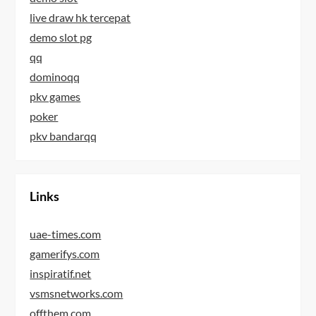
live draw hk tercepat
demo slot pg
qq
dominoqq
pkv games
poker
pkv bandarqq
Links
uae-times.com
gamerifys.com
inspiratif.net
vsmsnetworks.com
offthem.com