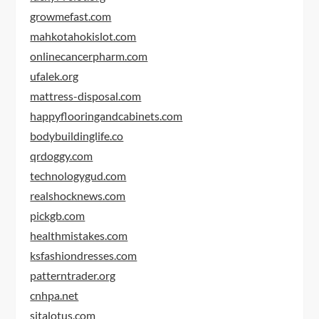
growmefast.com
mahkotahokislot.com
onlinecancerpharm.com
ufalek.org
mattress-disposal.com
happyflooringandcabinets.com
bodybuildinglife.co
qrdoggy.com
technologygud.com
realshocknews.com
pickgb.com
healthmistakes.com
ksfashiondresses.com
patterntrader.org
cnhpa.net
sitalotus.com