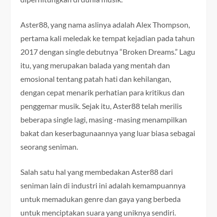
Aster88, yang nama aslinya adalah Alex Thompson,
pertama kali meledak ke tempat kejadian pada tahun
2017 dengan single debutnya “Broken Dreams.” Lagu
itu, yang merupakan balada yang mentah dan
emosional tentang patah hati dan kehilangan,
dengan cepat menarik perhatian para kritikus dan
penggemar musik. Sejak itu, Aster88 telah merilis
beberapa single lagi, masing -masing menampilkan
bakat dan keserbagunaannya yang luar biasa sebagai
seorang seniman.
Salah satu hal yang membedakan Aster88 dari
seniman lain di industri ini adalah kemampuannya
untuk memadukan genre dan gaya yang berbeda
untuk menciptakan suara yang uniknya sendiri.