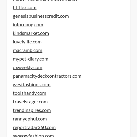
fitfllex.com
genesisbusinesscredit.com
inforuang.com
kindsmarket.com
luvelylife.com
macramb.com
mypet-diary.com
oxweekly.com
panamacitydeckcontractors.com
westfashions.com
toolshandy.com
travelstager.com
trendinspires.com
rannyephul.com
reportradar360.com
swaggyfashion.com