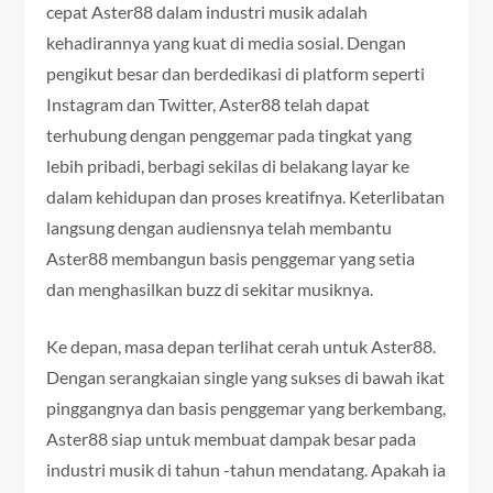
cepat Aster88 dalam industri musik adalah
kehadirannya yang kuat di media sosial. Dengan
pengikut besar dan berdedikasi di platform seperti
Instagram dan Twitter, Aster88 telah dapat
terhubung dengan penggemar pada tingkat yang
lebih pribadi, berbagi sekilas di belakang layar ke
dalam kehidupan dan proses kreatifnya. Keterlibatan
langsung dengan audiensnya telah membantu
Aster88 membangun basis penggemar yang setia
dan menghasilkan buzz di sekitar musiknya.
Ke depan, masa depan terlihat cerah untuk Aster88.
Dengan serangkaian single yang sukses di bawah ikat
pinggangnya dan basis penggemar yang berkembang,
Aster88 siap untuk membuat dampak besar pada
industri musik di tahun -tahun mendatang. Apakah ia