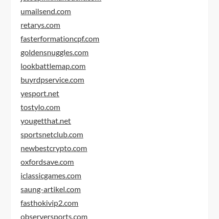
umailsend.com
retarys.com
fasterformationcpf.com
goldensnuggles.com
lookbattlemap.com
buyrdpservice.com
yesport.net
tostylo.com
yougetthat.net
sportsnetclub.com
newbestcrypto.com
oxfordsave.com
iclassicgames.com
saung-artikel.com
fasthokivip2.com
observersports.com