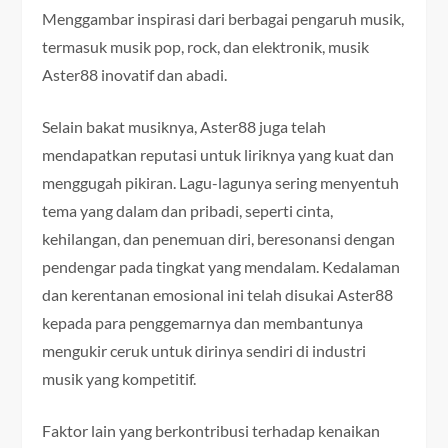
Menggambar inspirasi dari berbagai pengaruh musik,
termasuk musik pop, rock, dan elektronik, musik
Aster88 inovatif dan abadi.
Selain bakat musiknya, Aster88 juga telah
mendapatkan reputasi untuk liriknya yang kuat dan
menggugah pikiran. Lagu-lagunya sering menyentuh
tema yang dalam dan pribadi, seperti cinta,
kehilangan, dan penemuan diri, beresonansi dengan
pendengar pada tingkat yang mendalam. Kedalaman
dan kerentanan emosional ini telah disukai Aster88
kepada para penggemarnya dan membantunya
mengukir ceruk untuk dirinya sendiri di industri
musik yang kompetitif.
Faktor lain yang berkontribusi terhadap kenaikan