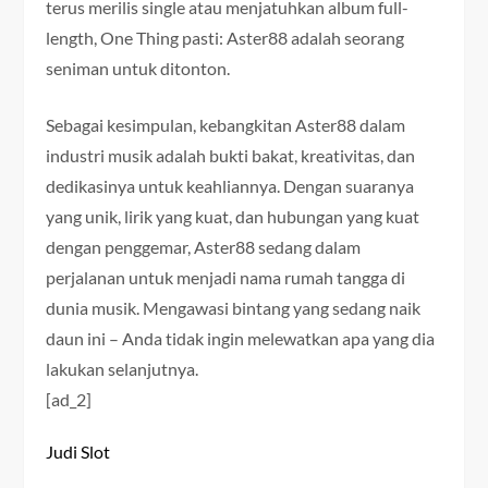
terus merilis single atau menjatuhkan album full-
length, One Thing pasti: Aster88 adalah seorang
seniman untuk ditonton.
Sebagai kesimpulan, kebangkitan Aster88 dalam
industri musik adalah bukti bakat, kreativitas, dan
dedikasinya untuk keahliannya. Dengan suaranya
yang unik, lirik yang kuat, dan hubungan yang kuat
dengan penggemar, Aster88 sedang dalam
perjalanan untuk menjadi nama rumah tangga di
dunia musik. Mengawasi bintang yang sedang naik
daun ini – Anda tidak ingin melewatkan apa yang dia
lakukan selanjutnya.
[ad_2]
Judi Slot