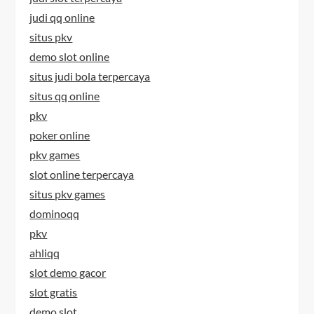
judi qq online
situs pkv
demo slot online
situs judi bola terpercaya
situs qq online
pkv
poker online
pkv games
slot online terpercaya
situs pkv games
dominoqq
pkv
ahliqq
slot demo gacor
slot gratis
demo slot