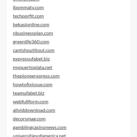
ibommatv.com
techporfit.com
bekasionline.com
nbusinessplan.com
greenlife360.com
cantshoutitout.com
expressufabet.biz
mypuertoplata.net
thepioneerxpress.com
howtofixissue.com
teamufabet.biz
webfullform.com
allviddownload.com
decorsmag.com
gamblingcasinonews.com
universitiesofamerica.net