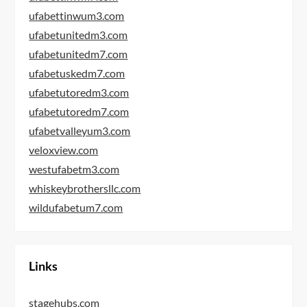
ufabettinwum3.com
ufabetunitedm3.com
ufabetunitedm7.com
ufabetuskedm7.com
ufabetutoredm3.com
ufabetutoredm7.com
ufabetvalleyum3.com
veloxview.com
westufabetm3.com
whiskeybrothersllc.com
wildufabetum7.com
Links
stagehubs.com