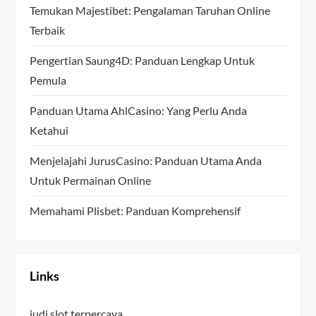
a
Temukan Majestibet: Pengalaman Taruhan Online
Terbaik
t
Pengertian Saung4D: Panduan Lengkap Untuk
i
Pemula
o
Panduan Utama AhlCasino: Yang Perlu Anda
n
Ketahui
Menjelajahi JurusCasino: Panduan Utama Anda
Untuk Permainan Online
Memahami Plisbet: Panduan Komprehensif
Links
judi slot terpercaya