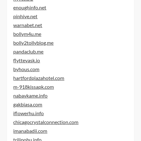
enoughinfo.net
pinhive.net
warnabet.net
bollym4u.me
bolly2tollyblog.me
pandaclub.me
flyttevask.io
byhous.com
hartfordplazahotel.com
m-918kissapk.com
nabavkame.info
gakbiasa.com
iflowerhu.info
chicagocrystalconnection.com
imanabadii.com
trilipohu.info