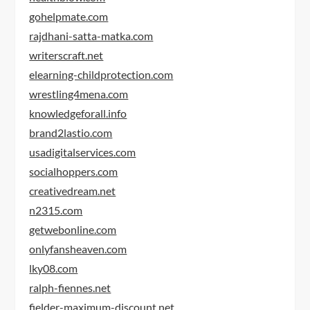
gohelpmate.com
rajdhani-satta-matka.com
writerscraft.net
elearning-childprotection.com
wrestling4mena.com
knowledgeforall.info
brand2lastio.com
usadigitalservices.com
socialhoppers.com
creativedream.net
n2315.com
getwebonline.com
onlyfansheaven.com
lky08.com
ralph-fiennes.net
fielder-maximum-discount.net