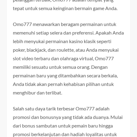
tepat untuk semua keinginan bermain game Anda.
Omo777 menawarkan beragam permainan untuk
memenuhi setiap selera dan preferensi. Apakah Anda
lebih menyukai permainan kasino klasik seperti
poker, blackjack, dan roulette, atau Anda menyukai
slot video terbaru dan olahraga virtual, Omo777
memiliki sesuatu untuk semua orang. Dengan
permainan baru yang ditambahkan secara berkala,
Anda tidak akan pernah kehabisan pilihan untuk
menghibur dan terlibat.
Salah satu daya tarik terbesar Omo777 adalah
promosi dan bonusnya yang tidak ada duanya. Mulai
dari bonus sambutan untuk pemain baru hingga
promosi berkelanjutan dan hadiah loyalitas untuk