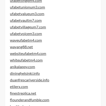
ufabetting8m4.com
ufabetunionum3.com
ufabetvalueum3.com
ufabetvaultm7.com
ufabetvillageum7.com
ufabetvoicem3.com
waveufabetm4.com
wayang88.net
websiteufabetm4.com
whiteufabetm4.com
anikalappy.com
dininghelsinki.info
duanfrescariverside.info
etilerx.com
finestreplica.net
flounderandfumble.com