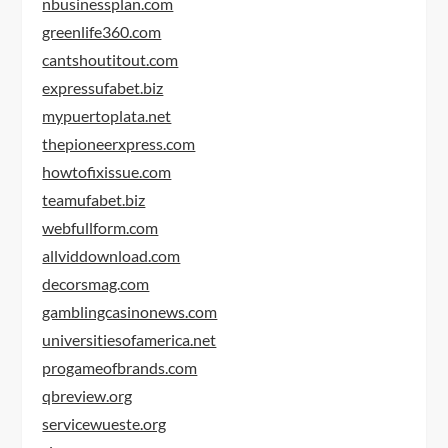
nbusinessplan.com
greenlife360.com
cantshoutitout.com
expressufabet.biz
mypuertoplata.net
thepioneerxpress.com
howtofixissue.com
teamufabet.biz
webfullform.com
allviddownload.com
decorsmag.com
gamblingcasinonews.com
universitiesofamerica.net
progameofbrands.com
qbreview.org
servicewueste.org