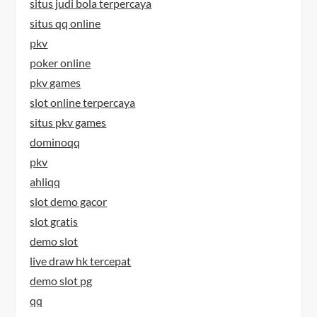
situs judi bola terpercaya
situs qq online
pkv
poker online
pkv games
slot online terpercaya
situs pkv games
dominoqq
pkv
ahliqq
slot demo gacor
slot gratis
demo slot
live draw hk tercepat
demo slot pg
qq