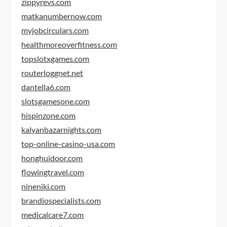
zippyrevs.com
matkanumbernow.com
myjobcirculars.com
healthmoreoverfitness.com
topslotxgames.com
routerloggnet.net
dantella6.com
slotsgamesone.com
hispinzone.com
kalyanbazarnights.com
top-online-casino-usa.com
honghuidoor.com
flowingtravel.com
nineniki.com
brandiospecialists.com
medicalcare7.com