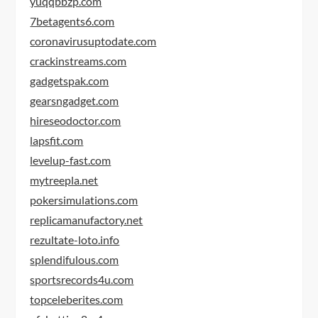
yuqqbbzp.com
7betagents6.com
coronavirusuptodate.com
crackinstreams.com
gadgetspak.com
gearsngadget.com
hireseodoctor.com
lapsfit.com
levelup-fast.com
mytreepla.net
pokersimulations.com
replicamanufactory.net
rezultate-loto.info
splendifulous.com
sportsrecords4u.com
topceleberites.com