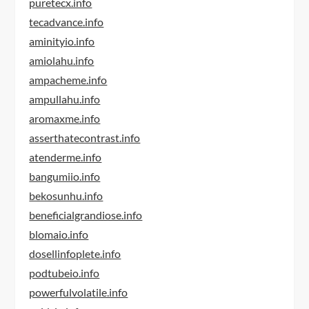
puretecx.info
tecadvance.info
aminityio.info
amiolahu.info
ampacheme.info
ampullahu.info
aromaxme.info
asserthatecontrast.info
atenderme.info
bangumiio.info
bekosunhu.info
beneficialgrandiose.info
blomaio.info
dosellinfoplete.info
podtubeio.info
powerfulvolatile.info