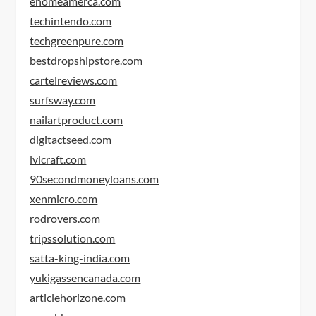
ehomeamerca.com
techintendo.com
techgreenpure.com
bestdropshipstore.com
cartelreviews.com
surfsway.com
nailartproduct.com
digitactseed.com
lvlcraft.com
90secondmoneyloans.com
xenmicro.com
rodrovers.com
tripssolution.com
satta-king-india.com
yukigassencanada.com
articlehorizone.com