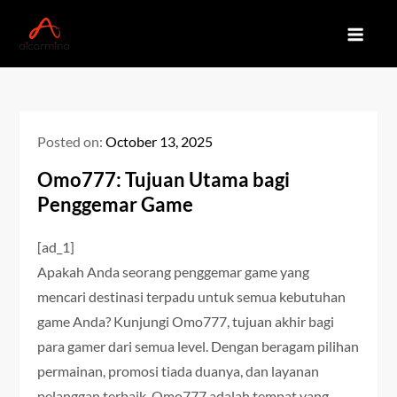
Skip
to
Slot Deposit Pulsa untuk Slot
Mainkan slot gacor malam ini dengan deposit pulsa untuk
content
Gacor Malam Ini, Dapatkan
peluang kemenangan besar. Rasakan keseruan bermain slot
dengan hasil yang menguntungkan.
Kemenangan Besar
Posted on:
October 13, 2025
Omo777: Tujuan Utama bagi
Penggemar Game
[ad_1]
Apakah Anda seorang penggemar game yang
mencari destinasi terpadu untuk semua kebutuhan
game Anda? Kunjungi Omo777, tujuan akhir bagi
para gamer dari semua level. Dengan beragam pilihan
permainan, promosi tiada duanya, dan layanan
pelanggan terbaik, Omo777 adalah tempat yang