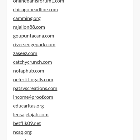
onlinebahisforum1.com
chicagoheadline.com
camming.org
rajalion88.com
goupuntacana.com
riversedgepark.com
zaseez.com
catchycrunch.com
nofaphub.com
nefertitingalls.com
patsyscreations.com
income4proof.com
educaritas.org
lensajelajah.com
betflik09.net
ncaq.org