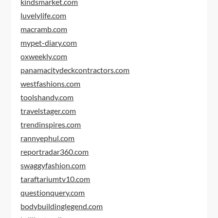
kindsmarket.com
luvelylife.com
macramb.com
mypet-diary.com
oxweekly.com
panamacitydeckcontractors.com
westfashions.com
toolshandy.com
travelstager.com
trendinspires.com
rannyephul.com
reportradar360.com
swaggyfashion.com
taraftariumtv10.com
questionquery.com
bodybuildinglegend.com