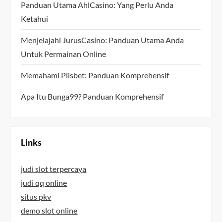
Panduan Utama AhlCasino: Yang Perlu Anda
i
Ketahui
o
Menjelajahi JurusCasino: Panduan Utama Anda
n
Untuk Permainan Online
Memahami Plisbet: Panduan Komprehensif
Apa Itu Bunga99? Panduan Komprehensif
Links
judi slot terpercaya
judi qq online
situs pkv
demo slot online