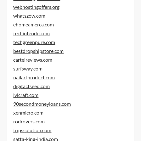
webhostingoffers.org
whatszow.com
ehomeamerca.com
techintendo.com
techgreenpure.com
bestdropshipstore.com
cartelreviews.com
surfsway.com
nailartproduct.com
digitactseed.com
lvlcraft.com
90secondmoneyloans.com
xenmicro.com
rodrovers.com
tripssolution.com
satta-king-india.com