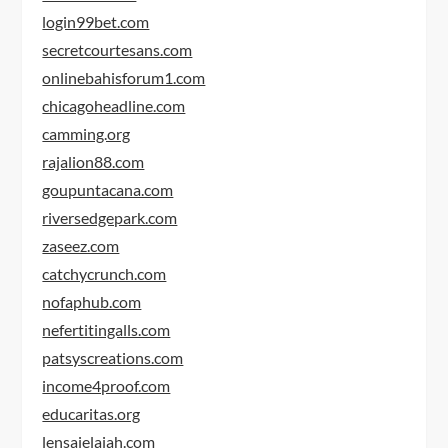
login99bet.com
secretcourtesans.com
onlinebahisforum1.com
chicagoheadline.com
camming.org
rajalion88.com
goupuntacana.com
riversedgepark.com
zaseez.com
catchycrunch.com
nofaphub.com
nefertitingalls.com
patsyscreations.com
income4proof.com
educaritas.org
lensajelajah.com