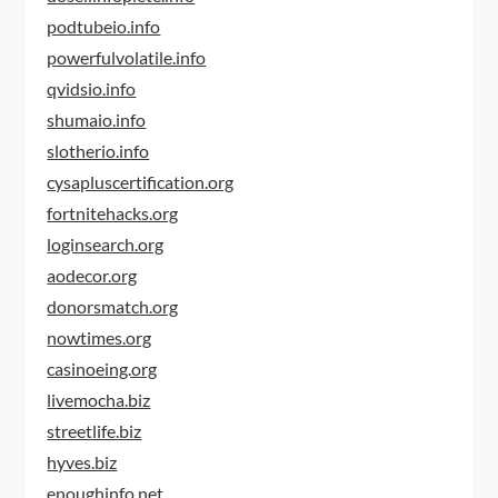
podtubeio.info
powerfulvolatile.info
qvidsio.info
shumaio.info
slotherio.info
cysapluscertification.org
fortnitehacks.org
loginsearch.org
aodecor.org
donorsmatch.org
nowtimes.org
casinoeing.org
livemocha.biz
streetlife.biz
hyves.biz
enoughinfo.net