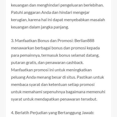
keuangan dan menghindari pengeluaran berlebihan.
Patuhi anggaran Anda dan hindari mengejar
kerugian, karena hal ini dapat menyebabkan masalah
keuangan dalam jangka panjang.
3. Manfaatkan Bonus dan Promosi: Berlian888
menawarkan berbagai bonus dan promosi kepada
para pemainnya, termasuk bonus selamat datang,
putaran gratis, dan penawaran cashback.
Manfaatkan promosi ini untuk meningkatkan
peluang Anda menang besar di situs. Pastikan untuk
membaca syarat dan ketentuan setiap promosi
untuk memahami sepenuhnya bagaimana memenuhi
syarat untuk mendapatkan penawaran tersebut.
4. Berlatih Perjudian yang Bertanggung Jawab: