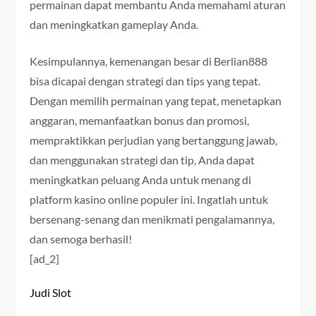
permainan dapat membantu Anda memahami aturan
dan meningkatkan gameplay Anda.
Kesimpulannya, kemenangan besar di Berlian888
bisa dicapai dengan strategi dan tips yang tepat.
Dengan memilih permainan yang tepat, menetapkan
anggaran, memanfaatkan bonus dan promosi,
mempraktikkan perjudian yang bertanggung jawab,
dan menggunakan strategi dan tip, Anda dapat
meningkatkan peluang Anda untuk menang di
platform kasino online populer ini. Ingatlah untuk
bersenang-senang dan menikmati pengalamannya,
dan semoga berhasil!
[ad_2]
Judi Slot