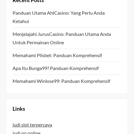
a
Panduan Utama AhlCasino: Yang Perlu Anda
t
Ketahui
i
Menjelajahi JurusCasino: Panduan Utama Anda
o
Untuk Permainan Online
n
Memahami Plisbet: Panduan Komprehensif
Apa Itu Bunga99? Panduan Komprehensif
Memahami Winlose99: Panduan Komprehensif
Links
judi slot terpercaya
judi qq online