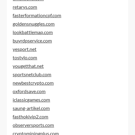
retarys.com
fasterformationcpf.com
goldensnuggles.com
lookbattlemap.com
buyrdpservice.com
yesport.net
tostylo.com
yougetthat.net
sportsnetclub.com
newbestcrypto.com
oxfordsave.com
iclassicgames.com
saung-artikel.com
fasthokivip2.com
observersports.com
cryptominingplus.com