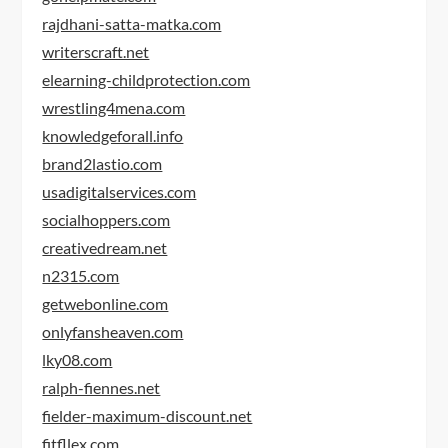
rajdhani-satta-matka.com
writerscraft.net
elearning-childprotection.com
wrestling4mena.com
knowledgeforall.info
brand2lastio.com
usadigitalservices.com
socialhoppers.com
creativedream.net
n2315.com
getwebonline.com
onlyfansheaven.com
lky08.com
ralph-fiennes.net
fielder-maximum-discount.net
fitfllex.com