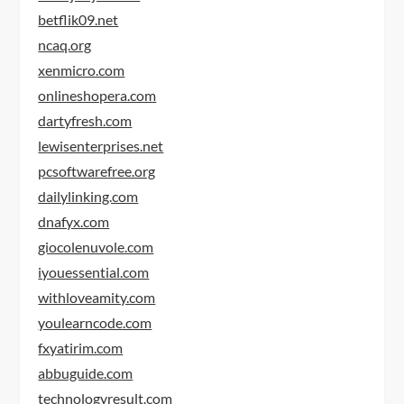
betflik09.net
ncaq.org
xenmicro.com
onlineshopera.com
dartyfresh.com
lewisenterprises.net
pcsoftwarefree.org
dailylinking.com
dnafyx.com
giocolenuvole.com
iyouessential.com
withloveamity.com
youlearncode.com
fxyatirim.com
abbuguide.com
technologyresult.com