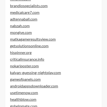
brandiospecialists.com
medicalcare7.com
adtennaball.com
nabzah.com
mongive.com
matkagameresultsview.com
getsolutionsonline.com
hispinner.org
criticalinsurance.info
nokariposter.com
kalyan-guessing-nightplay.com
gameofpanels.com
androidappsdownloader.com
usetimenow.com
healthblow.com
gohelpmate.com