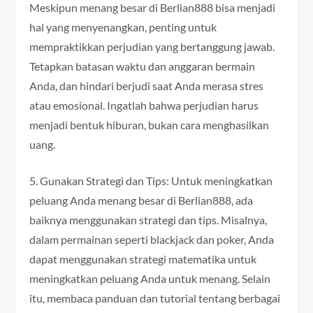
Meskipun menang besar di Berlian888 bisa menjadi
hal yang menyenangkan, penting untuk
mempraktikkan perjudian yang bertanggung jawab.
Tetapkan batasan waktu dan anggaran bermain
Anda, dan hindari berjudi saat Anda merasa stres
atau emosional. Ingatlah bahwa perjudian harus
menjadi bentuk hiburan, bukan cara menghasilkan
uang.
5. Gunakan Strategi dan Tips: Untuk meningkatkan
peluang Anda menang besar di Berlian888, ada
baiknya menggunakan strategi dan tips. Misalnya,
dalam permainan seperti blackjack dan poker, Anda
dapat menggunakan strategi matematika untuk
meningkatkan peluang Anda untuk menang. Selain
itu, membaca panduan dan tutorial tentang berbagai