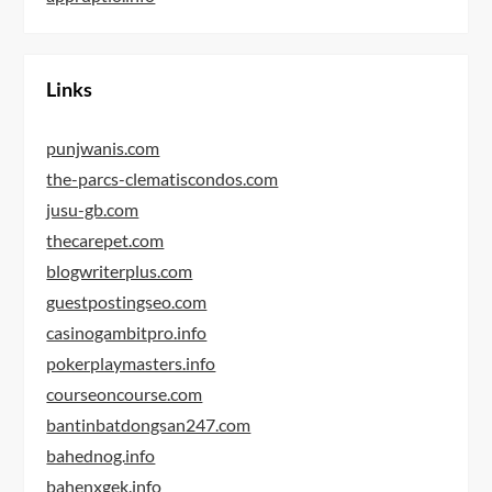
Links
punjwanis.com
the-parcs-clematiscondos.com
jusu-gb.com
thecarepet.com
blogwriterplus.com
guestpostingseo.com
casinogambitpro.info
pokerplaymasters.info
courseoncourse.com
bantinbatdongsan247.com
bahednog.info
bahenxgek.info