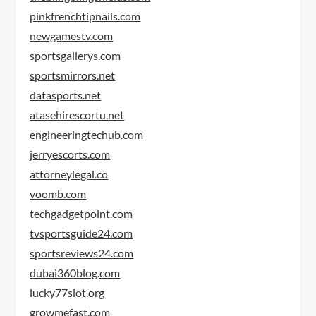
pinkfrenchtipnails.com
newgamestv.com
sportsgallerys.com
sportsmirrors.net
datasports.net
atasehirescortu.net
engineeringtechub.com
jerryescorts.com
attorneylegal.co
voomb.com
techgadgetpoint.com
tvsportsguide24.com
sportsreviews24.com
dubai360blog.com
lucky77slot.org
growmefast.com