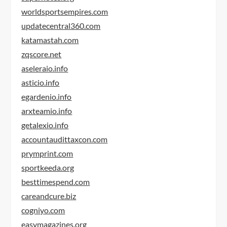
worldsportsempires.com
updatecentral360.com
katamastah.com
zqscore.net
aseleraio.info
asticio.info
egardenio.info
arxteamio.info
getalexio.info
accountaudittaxcon.com
prymprint.com
sportkeeda.org
besttimespend.com
careandcure.biz
cogniyo.com
easymagazines.org