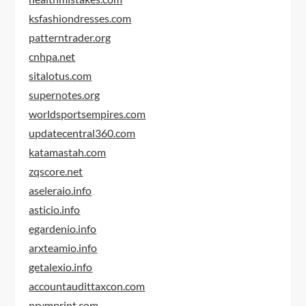
ksfashiondresses.com
patterntrader.org
cnhpa.net
sitalotus.com
supernotes.org
worldsportsempires.com
updatecentral360.com
katamastah.com
zqscore.net
aseleraio.info
asticio.info
egardenio.info
arxteamio.info
getalexio.info
accountaudittaxcon.com
prymprint.com