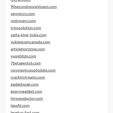
90secondmoneyloans.com
xenmicro.com
rodrovers.com
tripssolution.com
satta-king-india.com
yukigassencanada.com
articlehorizone.com
yuqqbbzp.com
7betagents6.com
coronavirusuptodate.com
crackinstreams.com
gadgetspak.com
gearsngadget.com
hireseodoctor.com
lapsfit.com
levelup-fast.com