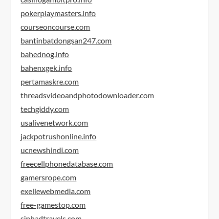
pokerplaymasters.info
courseoncourse.com
bantinbatdongsan247.com
bahednog.info
bahenxgek.info
pertamaskre.com
threadsvideoandphotodownloader.com
techgiddy.com
usalivenetwork.com
jackpotrushonline.info
ucnewshindi.com
freecellphonedatabase.com
gamersrope.com
exellewebmedia.com
free-gamestop.com
sinbadtravels.com