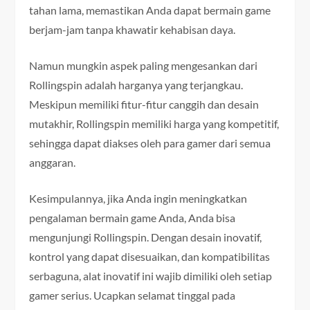
tahan lama, memastikan Anda dapat bermain game
berjam-jam tanpa khawatir kehabisan daya.
Namun mungkin aspek paling mengesankan dari
Rollingspin adalah harganya yang terjangkau.
Meskipun memiliki fitur-fitur canggih dan desain
mutakhir, Rollingspin memiliki harga yang kompetitif,
sehingga dapat diakses oleh para gamer dari semua
anggaran.
Kesimpulannya, jika Anda ingin meningkatkan
pengalaman bermain game Anda, Anda bisa
mengunjungi Rollingspin. Dengan desain inovatif,
kontrol yang dapat disesuaikan, dan kompatibilitas
serbaguna, alat inovatif ini wajib dimiliki oleh setiap
gamer serius. Ucapkan selamat tinggal pada