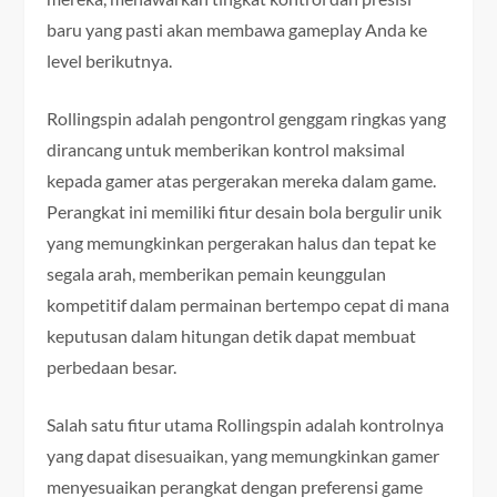
baru yang pasti akan membawa gameplay Anda ke
level berikutnya.
Rollingspin adalah pengontrol genggam ringkas yang
dirancang untuk memberikan kontrol maksimal
kepada gamer atas pergerakan mereka dalam game.
Perangkat ini memiliki fitur desain bola bergulir unik
yang memungkinkan pergerakan halus dan tepat ke
segala arah, memberikan pemain keunggulan
kompetitif dalam permainan bertempo cepat di mana
keputusan dalam hitungan detik dapat membuat
perbedaan besar.
Salah satu fitur utama Rollingspin adalah kontrolnya
yang dapat disesuaikan, yang memungkinkan gamer
menyesuaikan perangkat dengan preferensi game