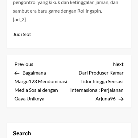
pengontrol yang kikuk dan ketinggalan jaman, dan
sambut era baru game dengan Rollingspin.
[ad_2]
Judi Slot
P
Previous
Next
Previous
Next
Post
Post
Bagaimana
Dari Produser Kamar
o
Margo123 Mendominasi
Tidur hingga Sensasi
s
Media Sosial dengan
Internasional: Perjalanan
Gaya Uniknya
Arjuna96
t
n
a
Search