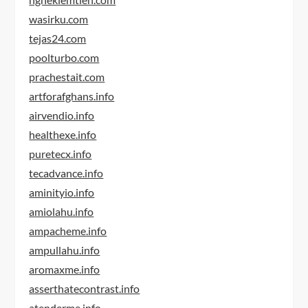
wasirku.com
tejas24.com
poolturbo.com
prachestait.com
artforafghans.info
airvendio.info
healthexe.info
puretecx.info
tecadvance.info
aminityio.info
amiolahu.info
ampacheme.info
ampullahu.info
aromaxme.info
asserthatecontrast.info
atenderme.info