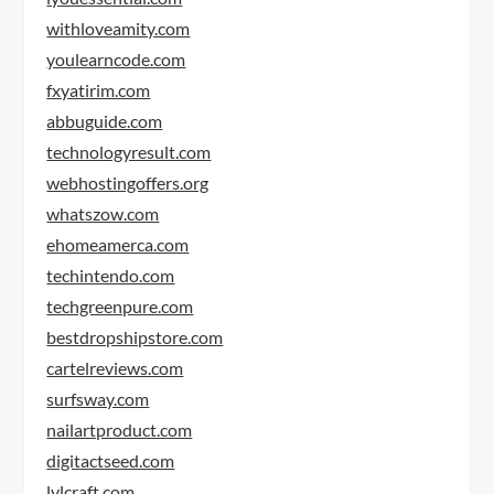
withloveamity.com
youlearncode.com
fxyatirim.com
abbuguide.com
technologyresult.com
webhostingoffers.org
whatszow.com
ehomeamerca.com
techintendo.com
techgreenpure.com
bestdropshipstore.com
cartelreviews.com
surfsway.com
nailartproduct.com
digitactseed.com
lvlcraft.com