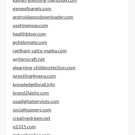
gameofpanels.com
androidappsdownloader.com
usetimenow.com
healthblow.com
gohelpmate.com
rajdhani-satta-matka.com
writerscraft.net
elearning-childprotection.com
wrestling4mena.com
knowledgeforall.info
brand2lastio.com
usadigitalservices.com
socialhoppers.com
creativedream.net
n2315.com
getwebonline.com