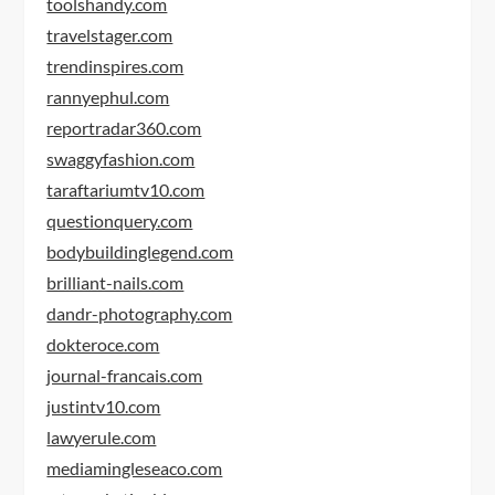
toolshandy.com
travelstager.com
trendinspires.com
rannyephul.com
reportradar360.com
swaggyfashion.com
taraftariumtv10.com
questionquery.com
bodybuildinglegend.com
brilliant-nails.com
dandr-photography.com
dokteroce.com
journal-francais.com
justintv10.com
lawyerule.com
mediamingleseaco.com