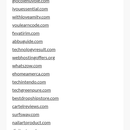
giocolenuvole.com
iyouessential.com
withloveamity.com
youlearncode.com
fxyatirim.com
abbuguide.com
technologyresult.com
webhostingoffers.org
whatszow.com
ehomeamerca.com
techintendo.com
techgreenpure.com
bestdropshipstore.com
cartelreviews.com
surfsway.com
nailartproduct.com