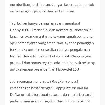
memberikan jam hiburan, dengan kesempatan untuk
memenangkan jackpot dan hadiah besar.
Tapi bukan hanya permainan yang membuat
HappyBet188 menonjol dari kompetisi. Platform ini
juga menawarkan antarmuka yang ramah pengguna,
opsi pembayaran yang aman, dan layanan pelanggan
terkemuka untuk memastikan bahwa pengalaman
taruhan Anda lancar dan bebas repot. Plus, dengan
promosi dan bonus reguler, ada lebih banyak peluang
untuk menang besar dengan HappyBet188.
Jadi mengapa menunggu? Rasakan sensasi
kemenangan besar dengan HappyBet188 hari ini.
Daftar untuk akun, buat setoran, dan mulai bertaruh
pada permainan olahraga dan kasino favorit Anda.