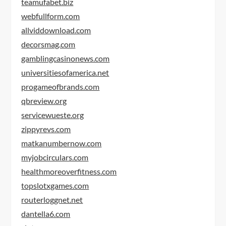
teamufabet.biz
webfullform.com
allviddownload.com
decorsmag.com
gamblingcasinonews.com
universitiesofamerica.net
progameofbrands.com
qbreview.org
servicewueste.org
zippyrevs.com
matkanumbernow.com
myjobcirculars.com
healthmoreoverfitness.com
topslotxgames.com
routerloggnet.net
dantella6.com