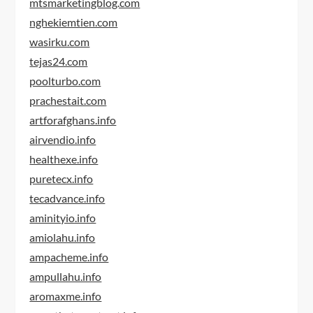
mtsmarketingblog.com
nghekiemtien.com
wasirku.com
tejas24.com
poolturbo.com
prachestait.com
artforafghans.info
airvendio.info
healthexe.info
puretecx.info
tecadvance.info
aminityio.info
amiolahu.info
ampacheme.info
ampullahu.info
aromaxme.info