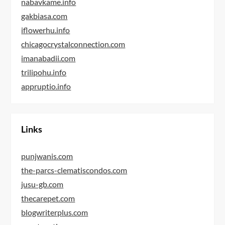
nabavkame.info
gakbiasa.com
iflowerhu.info
chicagocrystalconnection.com
imanabadii.com
trilipohu.info
appruptio.info
Links
punjwanis.com
the-parcs-clematiscondos.com
jusu-gb.com
thecarepet.com
blogwriterplus.com