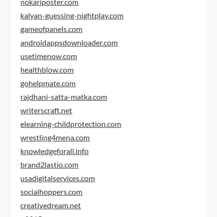
nokariposter.com
kalyan-guessing-nightplay.com
gameofpanels.com
androidappsdownloader.com
usetimenow.com
healthblow.com
gohelpmate.com
rajdhani-satta-matka.com
writerscraft.net
elearning-childprotection.com
wrestling4mena.com
knowledgeforall.info
brand2lastio.com
usadigitalservices.com
socialhoppers.com
creativedream.net