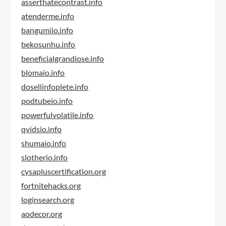
asserthatecontrast.info
atenderme.info
bangumiio.info
bekosunhu.info
beneficialgrandiose.info
blomaio.info
dosellinfoplete.info
podtubeio.info
powerfulvolatile.info
qvidsio.info
shumaio.info
slotherio.info
cysapluscertification.org
fortnitehacks.org
loginsearch.org
aodecor.org