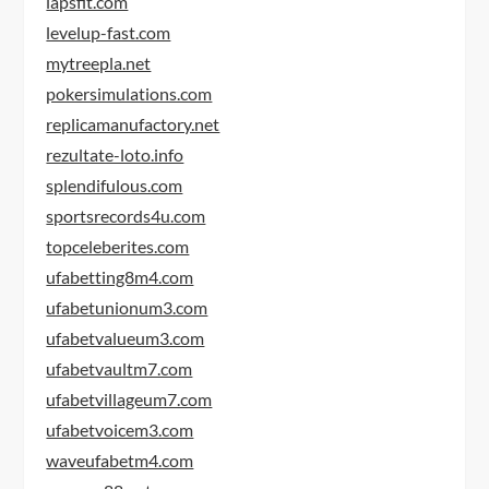
lapsfit.com
levelup-fast.com
mytreepla.net
pokersimulations.com
replicamanufactory.net
rezultate-loto.info
splendifulous.com
sportsrecords4u.com
topceleberites.com
ufabetting8m4.com
ufabetunionum3.com
ufabetvalueum3.com
ufabetvaultm7.com
ufabetvillageum7.com
ufabetvoicem3.com
waveufabetm4.com