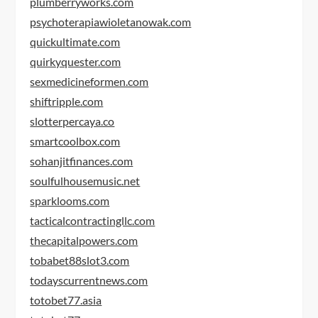
plumberryworks.com
psychoterapiawioletanowak.com
quickultimate.com
quirkyquester.com
sexmedicineformen.com
shiftripple.com
slotterpercaya.co
smartcoolbox.com
sohanjitfinances.com
soulfulhousemusic.net
sparklooms.com
tacticalcontractingllc.com
thecapitalpowers.com
tobabet88slot3.com
todayscurrentnews.com
totobet77.asia