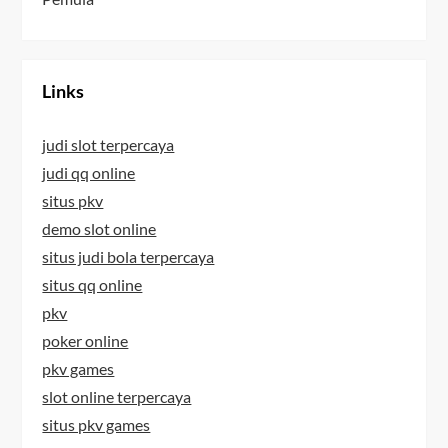
Links
judi slot terpercaya
judi qq online
situs pkv
demo slot online
situs judi bola terpercaya
situs qq online
pkv
poker online
pkv games
slot online terpercaya
situs pkv games