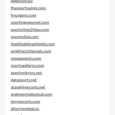
webtoon.biz
thesportswires.com
hyungpro.com
sportingnewsnet.com
sportstime24day.com
sporteslive.com
theblingblingshields.com
pinkfrenchtipnails.com
newgamestv.com
sportsgallerys.com
sportsmirrors.net
datasports.net
atasehirescortu.net
engineeringtechub.com
jerryescorts.com
attorneylegal.co