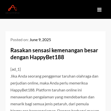
Skip
to
Slot Deposit Pulsa untuk Slot
Mainkan slot gacor malam ini dengan deposit pulsa untuk
content
Gacor Malam Ini, Dapatkan
peluang kemenangan besar. Rasakan keseruan bermain slot
dengan hasil yang menguntungkan.
Kemenangan Besar
Posted on:
June 9, 2025
Rasakan sensasi kemenangan besar
dengan HappyBet188
[ad_1]
Jika Anda seorang penggemar taruhan olahraga dan
perjudian online, maka Anda perlu memeriksa
HappyBet188. Platform taruhan online ini
menawarkan pengalaman yang mendebarkan dan
menarik bagi semua jenis petaruh, dari pemula
hingga pro berpengalaman. Dengan berbagai macam