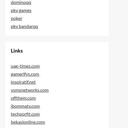
dominoqq
pkv games
poker
pkv bandarqq
Links
uae-times.com
gamerifys.com
inspiratif.net
vsmsnetworks.com
offthem.com
ibommatv.com
techporfit.com
bekasionline.com