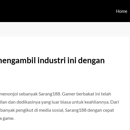
Home
 Slot Gacor Malam Ini, Dapatkan Kem
 untuk peluang kemenangan besar. Rasakan keseruan bermain slot dengan
engambil industri ini dengan
 menonjol sebanyak Sarang188. Gamer berbakat ini telah
an dan dedikasinya yang luar biasa untuk keahliannya. Dari
nyak pengikut di media sosial, Sarang188 dengan cepat
a game.