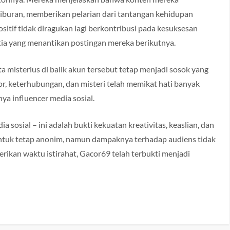
hiburan, memberikan pelarian dari tantangan kehidupan
itif tidak diragukan lagi berkontribusi pada kesuksesan
a yang menantikan postingan mereka berikutnya.
 misterius di balik akun tersebut tetap menjadi sosok yang
or, keterhubungan, dan misteri telah memikat hati banyak
ya influencer media sosial.
 sosial – ini adalah bukti kekuatan kreativitas, keaslian, dan
untuk tetap anonim, namun dampaknya terhadap audiens tidak
rikan waktu istirahat, Gacor69 telah terbukti menjadi