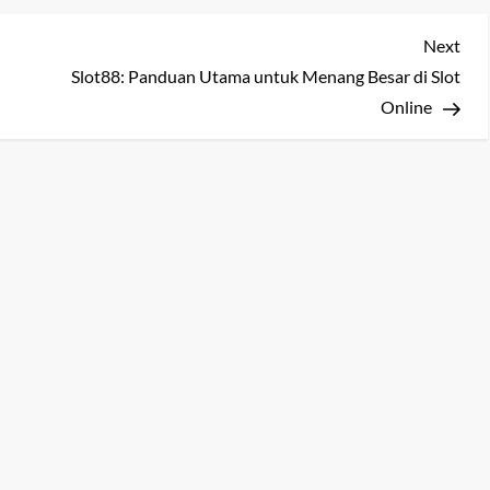
Nex
Next
Pos
Slot88: Panduan Utama untuk Menang Besar di Slot
Online