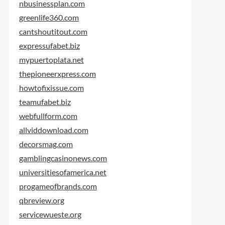
nbusinessplan.com
greenlife360.com
cantshoutitout.com
expressufabet.biz
mypuertoplata.net
thepioneerxpress.com
howtofixissue.com
teamufabet.biz
webfullform.com
allviddownload.com
decorsmag.com
gamblingcasinonews.com
universitiesofamerica.net
progameofbrands.com
qbreview.org
servicewueste.org