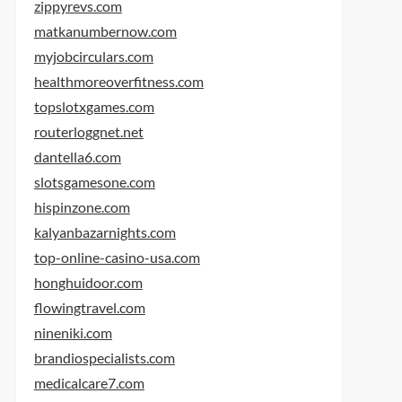
zippyrevs.com
matkanumbernow.com
myjobcirculars.com
healthmoreoverfitness.com
topslotxgames.com
routerloggnet.net
dantella6.com
slotsgamesone.com
hispinzone.com
kalyanbazarnights.com
top-online-casino-usa.com
honghuidoor.com
flowingtravel.com
nineniki.com
brandiospecialists.com
medicalcare7.com