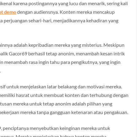
kenal karena postingannya yang lucu dan menarik, sering kali
ot demo
dengan audiensnya. Konten mereka mencakup
ga perjuangan sehari-hari, menjadikannya kehadiran yang
innya adalah kepribadian mereka yang misterius. Meskipun
balik Gacor69 berhasil tetap anonim, menambah kesan intrik
in menambah rasa ingin tahu para pengikutnya, yang ingin
.
if untuk menjelaskan latar belakang dan motivasi mereka.
emiliki hasrat untuk membuat konten dan terhubung dengan
utusan mereka untuk tetap anonim adalah pilihan yang
pekerjaan mereka tanpa gangguan ketenaran atau pengakuan.
69, penciptanya menyebutkan keinginan mereka untuk
tonnya. Mereka menjelaskan bahwa konten mereka