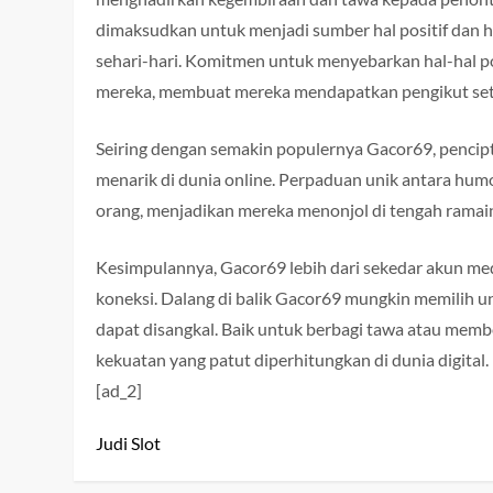
dimaksudkan untuk menjadi sumber hal positif dan 
sehari-hari. Komitmen untuk menyebarkan hal-hal pos
mereka, membuat mereka mendapatkan pengikut seti
Seiring dengan semakin populernya Gacor69, pencipta
menarik di dunia online. Perpaduan unik antara hum
orang, menjadikan mereka menonjol di tengah ramain
Kesimpulannya, Gacor69 lebih dari sekedar akun media
koneksi. Dalang di balik Gacor69 mungkin memilih 
dapat disangkal. Baik untuk berbagi tawa atau membe
kekuatan yang patut diperhitungkan di dunia digital.
[ad_2]
Judi Slot