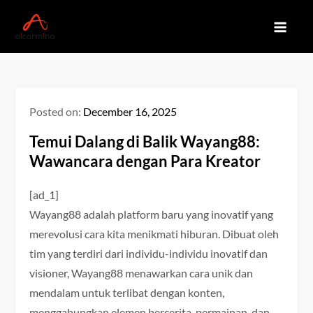
Skip
to
Slot Deposit Pulsa untuk Slot
Mainkan slot gacor malam ini dengan deposit pulsa untuk
content
Gacor Malam Ini, Dapatkan
peluang kemenangan besar. Rasakan keseruan bermain slot
dengan hasil yang menguntungkan.
Kemenangan Besar
Posted on:
December 16, 2025
Temui Dalang di Balik Wayang88:
Wawancara dengan Para Kreator
[ad_1]
Wayang88 adalah platform baru yang inovatif yang
merevolusi cara kita menikmati hiburan. Dibuat oleh
tim yang terdiri dari individu-individu inovatif dan
visioner, Wayang88 menawarkan cara unik dan
mendalam untuk terlibat dengan konten,
menggabungkan elemen bercerita, permainan, dan