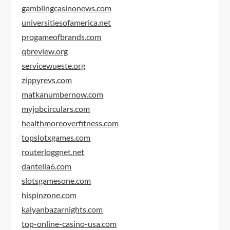
gamblingcasinonews.com
universitiesofamerica.net
progameofbrands.com
qbreview.org
servicewueste.org
zippyrevs.com
matkanumbernow.com
myjobcirculars.com
healthmoreoverfitness.com
topslotxgames.com
routerloggnet.net
dantella6.com
slotsgamesone.com
hispinzone.com
kalyanbazarnights.com
top-online-casino-usa.com