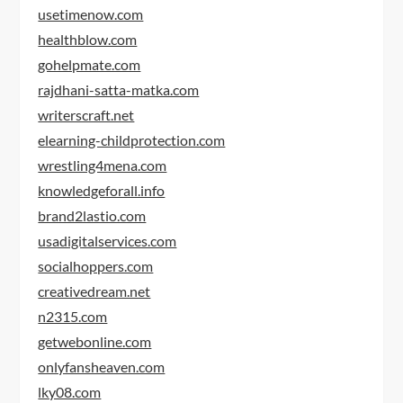
usetimenow.com
healthblow.com
gohelpmate.com
rajdhani-satta-matka.com
writerscraft.net
elearning-childprotection.com
wrestling4mena.com
knowledgeforall.info
brand2lastio.com
usadigitalservices.com
socialhoppers.com
creativedream.net
n2315.com
getwebonline.com
onlyfansheaven.com
lky08.com