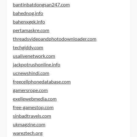
bantinbatdongsan247.com
bahednog.info
bahenxgek.info
pertamaskre.com
threadsvideoandphotodownloader.com
techgiddy.com
usalivenetwork.com
jackpotrushonline.info
ucnewshindi.com
freecellphonedatabase.com
gamersrope.com
exellewebmedia.com
free-gamestop.com
sinbadtravels.com
ukmagzine.com
wareztech.org