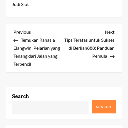
Judi Slot
P
Previous
Next
Previous
Next
Post
Post
Temukan Rahasia
Tips Teratas untuk Sukses
o
Elangwin: Pelarian yang
di Berlian888: Panduan
s
Tenang dari Jalan yang
Pemula
Terpencil
t
n
a
Search
v
SEARCH
i