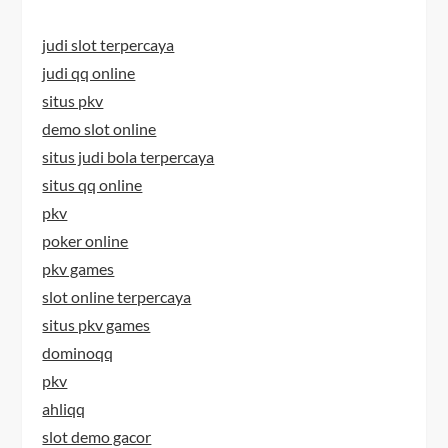
judi slot terpercaya
judi qq online
situs pkv
demo slot online
situs judi bola terpercaya
situs qq online
pkv
poker online
pkv games
slot online terpercaya
situs pkv games
dominoqq
pkv
ahliqq
slot demo gacor