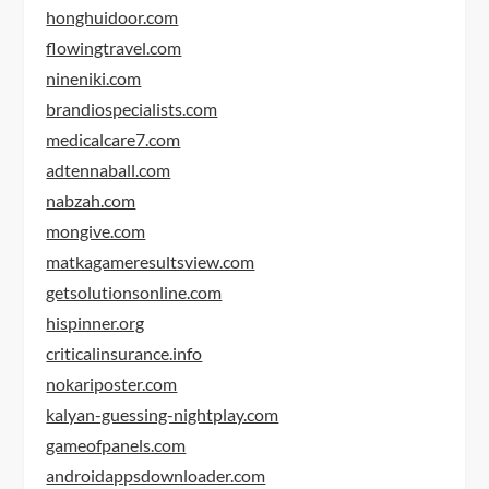
honghuidoor.com
flowingtravel.com
nineniki.com
brandiospecialists.com
medicalcare7.com
adtennaball.com
nabzah.com
mongive.com
matkagameresultsview.com
getsolutionsonline.com
hispinner.org
criticalinsurance.info
nokariposter.com
kalyan-guessing-nightplay.com
gameofpanels.com
androidappsdownloader.com