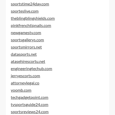
sportstime24day.com
sporteslive.com
theblingblingshields.com
pinkfrenchtipnails.com
newgamestv.com
sportsgallerys.com
sportsmirrors.net
datasports.net
atasehirescortu.net
engineeringtechub.com
jerryescorts.com
attorneylegal.co
voomb.com
techgadgetpoint.com
tvsportsguide24.com
sportsreviews24.com