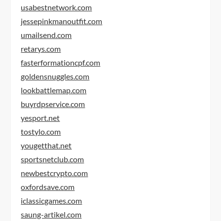
usabestnetwork.com
jessepinkmanoutfit.com
umailsend.com
retarys.com
fasterformationcpf.com
goldensnuggles.com
lookbattlemap.com
buyrdpservice.com
yesport.net
tostylo.com
yougetthat.net
sportsnetclub.com
newbestcrypto.com
oxfordsave.com
iclassicgames.com
saung-artikel.com