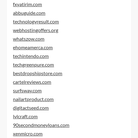
fxyatirim.com
abbuguide.com
technologyresult.com
webhostingoffers.org
whatszow.com
ehomeamerca.com
techintendo.com
techgreenpure.com
bestdropshipstore.com
cartelreviews.com
surfsway.com
nailartproduct.com
digitactseed.com
lvlcraft.com
90secondmoneyloans.com
xenmicro.com