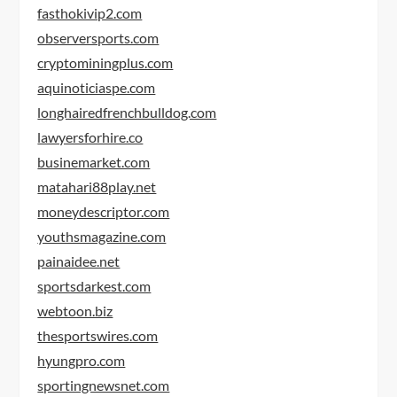
fasthokivip2.com
observersports.com
cryptominingplus.com
aquinoticiaspe.com
longhairedfrenchbulldog.com
lawyersforhire.co
businemarket.com
matahari88play.net
moneydescriptor.com
youthsmagazine.com
painaidee.net
sportsdarkest.com
webtoon.biz
thesportswires.com
hyungpro.com
sportingnewsnet.com