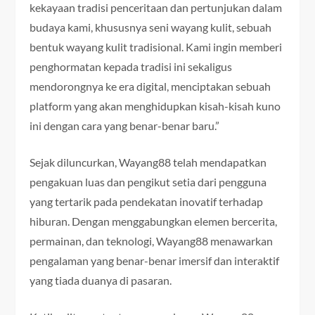
kekayaan tradisi penceritaan dan pertunjukan dalam
budaya kami, khususnya seni wayang kulit, sebuah
bentuk wayang kulit tradisional. Kami ingin memberi
penghormatan kepada tradisi ini sekaligus
mendorongnya ke era digital, menciptakan sebuah
platform yang akan menghidupkan kisah-kisah kuno
ini dengan cara yang benar-benar baru.”
Sejak diluncurkan, Wayang88 telah mendapatkan
pengakuan luas dan pengikut setia dari pengguna
yang tertarik pada pendekatan inovatif terhadap
hiburan. Dengan menggabungkan elemen bercerita,
permainan, dan teknologi, Wayang88 menawarkan
pengalaman yang benar-benar imersif dan interaktif
yang tiada duanya di pasaran.