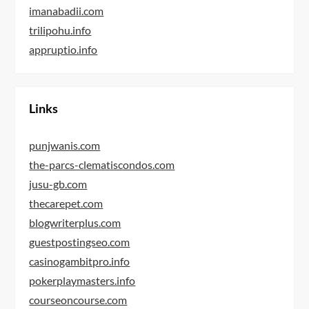
imanabadii.com
trilipohu.info
appruptio.info
Links
punjwanis.com
the-parcs-clematiscondos.com
jusu-gb.com
thecarepet.com
blogwriterplus.com
guestpostingseo.com
casinogambitpro.info
pokerplaymasters.info
courseoncourse.com