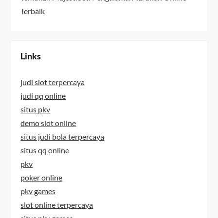
Terbaik
Links
judi slot terpercaya
judi qq online
situs pkv
demo slot online
situs judi bola terpercaya
situs qq online
pkv
poker online
pkv games
slot online terpercaya