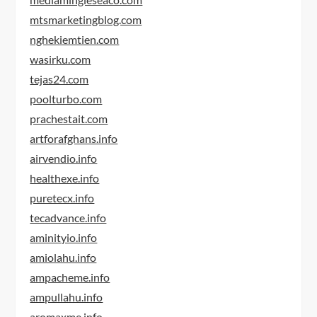
mtsmarketingblog.com
nghekiemtien.com
wasirku.com
tejas24.com
poolturbo.com
prachestait.com
artforafghans.info
airvendio.info
healthexe.info
puretecx.info
tecadvance.info
aminityio.info
amiolahu.info
ampacheme.info
ampullahu.info
aromaxme.info