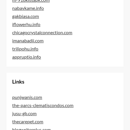
nabavkame.info
gakbiasa.com
iflowerhu.info
chicagocrystalconnection.com
imanabadii.com
trilipohu.info
appruptio.info
Links
punjwanis.com
the-parcs-clematiscondos.com
jusu-gb.com
thecarepet.com
blogwriterplus.com