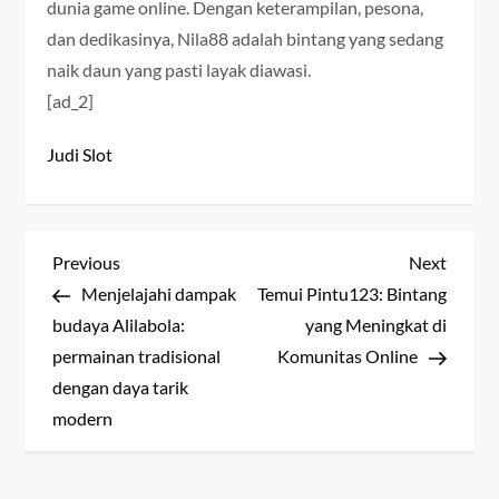
dunia game online. Dengan keterampilan, pesona,
dan dedikasinya, Nila88 adalah bintang yang sedang
naik daun yang pasti layak diawasi.
[ad_2]
Judi Slot
P
Previous
Next
Previous
Next
Post
Post
Menjelajahi dampak
Temui Pintu123: Bintang
o
budaya Alilabola:
yang Meningkat di
s
permainan tradisional
Komunitas Online
dengan daya tarik
t
modern
n