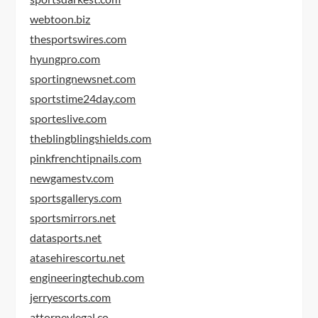
webtoon.biz
thesportswires.com
hyungpro.com
sportingnewsnet.com
sportstime24day.com
sporteslive.com
theblingblingshields.com
pinkfrenchtipnails.com
newgamestv.com
sportsgallerys.com
sportsmirrors.net
datasports.net
atasehirescortu.net
engineeringtechub.com
jerryescorts.com
attorneylegal.co