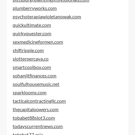
plumberryworks.com
psychoterapiawioletanowak.com
quickultimate.com
quirkyquester.com
sexmedicineformen.com
shiftripple.com
slotterpercaya.co
smartcoolbox.com
sohanjitfinances.com
soulfulhousemusic.net
sparklooms.com
tacticalcontractingllc.com
thecapitalpowers.com
tobabet88slot3.com
todayscurrentnews.com
totobet77.asia