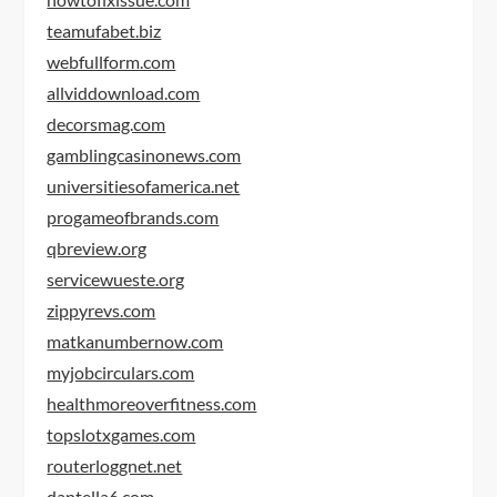
teamufabet.biz
webfullform.com
allviddownload.com
decorsmag.com
gamblingcasinonews.com
universitiesofamerica.net
progameofbrands.com
qbreview.org
servicewueste.org
zippyrevs.com
matkanumbernow.com
myjobcirculars.com
healthmoreoverfitness.com
topslotxgames.com
routerloggnet.net
dantella6.com