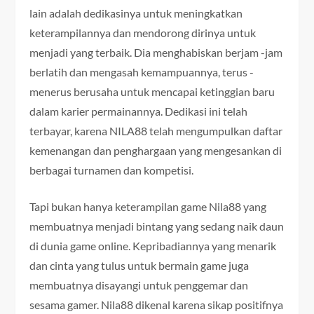
lain adalah dedikasinya untuk meningkatkan
keterampilannya dan mendorong dirinya untuk
menjadi yang terbaik. Dia menghabiskan berjam -jam
berlatih dan mengasah kemampuannya, terus -
menerus berusaha untuk mencapai ketinggian baru
dalam karier permainannya. Dedikasi ini telah
terbayar, karena NILA88 telah mengumpulkan daftar
kemenangan dan penghargaan yang mengesankan di
berbagai turnamen dan kompetisi.
Tapi bukan hanya keterampilan game Nila88 yang
membuatnya menjadi bintang yang sedang naik daun
di dunia game online. Kepribadiannya yang menarik
dan cinta yang tulus untuk bermain game juga
membuatnya disayangi untuk penggemar dan
sesama gamer. Nila88 dikenal karena sikap positifnya