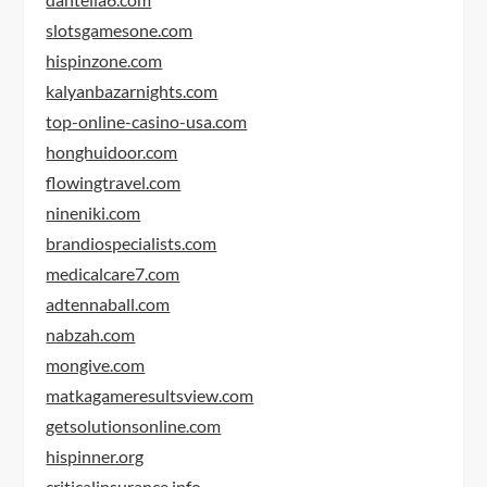
slotsgamesone.com
hispinzone.com
kalyanbazarnights.com
top-online-casino-usa.com
honghuidoor.com
flowingtravel.com
nineniki.com
brandiospecialists.com
medicalcare7.com
adtennaball.com
nabzah.com
mongive.com
matkagameresultsview.com
getsolutionsonline.com
hispinner.org
criticalinsurance.info