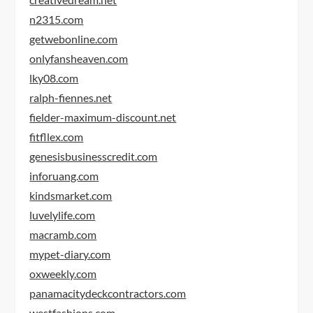
n2315.com
getwebonline.com
onlyfansheaven.com
lky08.com
ralph-fiennes.net
fielder-maximum-discount.net
fitfllex.com
genesisbusinesscredit.com
inforuang.com
kindsmarket.com
luvelylife.com
macramb.com
mypet-diary.com
oxweekly.com
panamacitydeckcontractors.com
westfashions.com