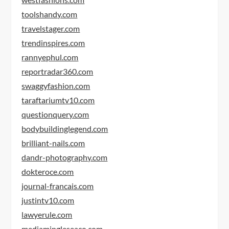
toolshandy.com
travelstager.com
trendinspires.com
rannyephul.com
reportradar360.com
swaggyfashion.com
taraftariumtv10.com
questionquery.com
bodybuildinglegend.com
brilliant-nails.com
dandr-photography.com
dokteroce.com
journal-francais.com
justintv10.com
lawyerule.com
mediamingleseaco.com