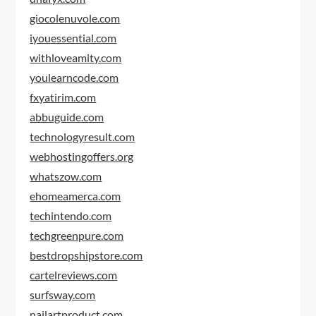
giocolenuvole.com
iyouessential.com
withloveamity.com
youlearncode.com
fxyatirim.com
abbuguide.com
technologyresult.com
webhostingoffers.org
whatszow.com
ehomeamerca.com
techintendo.com
techgreenpure.com
bestdropshipstore.com
cartelreviews.com
surfsway.com
nailartproduct.com