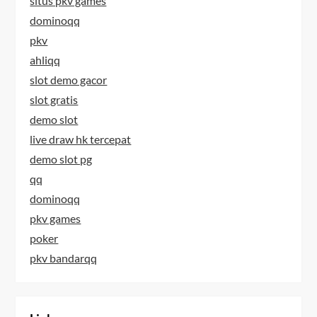
situs pkv games
dominoqq
pkv
ahliqq
slot demo gacor
slot gratis
demo slot
live draw hk tercepat
demo slot pg
qq
dominoqq
pkv games
poker
pkv bandarqq