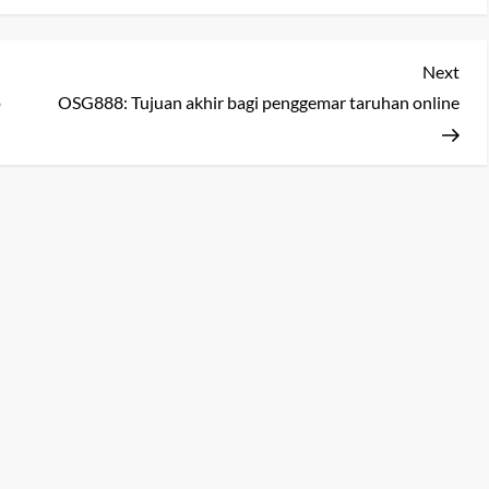
Nex
Next
Pos
p
OSG888: Tujuan akhir bagi penggemar taruhan online