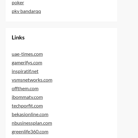
poker
pkv bandarqq
t
t
Links
uae-times.com
gamerifys.com
inspiratif.net
vsmsnetworks.com
offthem.com
ibommatv.com
techporfit.com
bekasionline.com
nbusinessplan.com
greenlife360.com