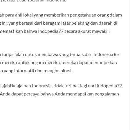
lah para ahli lokal yang memberikan pengetahuan orang dalam
ini, yang berasal dari beragam latar belakang dan daerah di
 memastikan bahwa Indopedia77 secara akurat mewakili
a tanpa lelah untuk membawa yang terbaik dari Indonesia ke
cinta mereka untuk negara mereka, mereka dapat menunjukkan
a yang informatif dan menginspirasi.
ajahi keajaiban Indonesia, tidak terlihat lagi dari Indopedia77.
ar, Anda dapat percaya bahwa Anda mendapatkan pengalaman