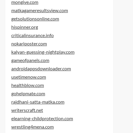
mongive.com
matkagameresultsview.com
getsolutionsonline.com
hispinner.org
criticalinsurance.info
nokariposter.com
kalyan-guessing-nightplay.com
gameofpanels.com
androidappsdownloader.com
usetimenow.com
healthblow.com
gohelpmate.com
rajdhani-satta-matka.com
writerscraft.net
elearning-childprotection.com
wrestling4mena.com