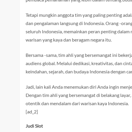
Tetapi mungkin anggota tim yang paling penting ada
dan pengalaman langsung di Indonesia. Orang -orang 
seluruh Indonesia, memainkan peran penting dalam
warisan yang kaya dan beragam negara itu.
Bersama -sama, tim ahli yang bersemangat ini bekerj
audiens global. Melalui dedikasi, kreativitas, dan 
keindahan, sejarah, dan budaya Indonesia dengan car
Jadi, lain kali Anda menemukan diri Anda ingin menjel
Dengan tim ahli yang bersemangat di belakang lay
otentik dan mendalam dari warisan kaya Indonesia.
[ad_2]
Judi Slot