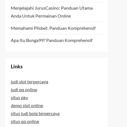
Menjelajahi JurusCasino: Panduan Utama
Anda Untuk Permainan Online
Memahami Plisbet: Panduan Komprehensif
Apa Itu Bunga99? Panduan Komprehensif
Links
judi slot terpercaya
judi qq online
situs pkv
demo slot online
situs judi bola terpercaya
situs qq online