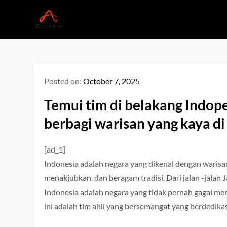
Skip
to
Slot Deposit Pulsa untuk
Mainkan slot gacor malam ini dengan deposit pulsa
content
Posted on:
October 7, 2025
Temui tim di belakang Indop
berbagi warisan yang kaya di
[ad_1]
Indonesia adalah negara yang dikenal dengan wari
menakjubkan, dan beragam tradisi. Dari jalan -jalan J
Indonesia adalah negara yang tidak pernah gagal me
ini adalah tim ahli yang bersemangat yang berdedika