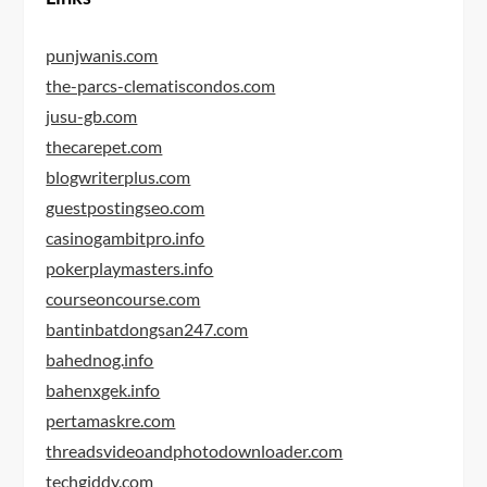
punjwanis.com
the-parcs-clematiscondos.com
jusu-gb.com
thecarepet.com
blogwriterplus.com
guestpostingseo.com
casinogambitpro.info
pokerplaymasters.info
courseoncourse.com
bantinbatdongsan247.com
bahednog.info
bahenxgek.info
pertamaskre.com
threadsvideoandphotodownloader.com
techgiddy.com