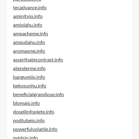
tecadvance.info
aminityio.info
amiolahu.info
ampacheme.info
ampullahu.info
aromaxme.info
asserthatecontrast.info
atenderme.info
bangumiio.info
bekosunhu.info
beneficialgrandiose.info
blomaio.info
dosellinfoplete.info
podtubeio.info
powerfulvolatile.info
qvidsio.info