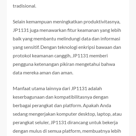
tradisional.
Selain kemampuan meningkatkan produktivitasnya,
JP1131 juga menawarkan fitur keamanan yang lebih
baik yang membantu melindungi data dan informasi
yang sensitif. Dengan teknologi enkripsi bawaan dan
protokol keamanan canggih, JP1131 memberi
pengguna ketenangan pikiran mengetahui bahwa
data mereka aman dan aman.
Manfaat utama lainnya dari JP1131 adalah
keserbagunaan dan kompatibilitasnya dengan
berbagai perangkat dan platform. Apakah Anda
sedang mengerjakan komputer desktop, laptop, atau
perangkat seluler, JP1131 dirancang untuk bekerja
dengan mulus di semua platform, membuatnya lebih