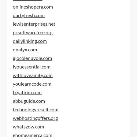
onlineshopera.com
dartyfresh.com
lewisenterprises.net
pcsoftwarefree.org
dailylinking.com
dnafyx.com
giocolenuvole.com
iyouessential.com
withloveamity.com
youlearncode.com
fxyatirim.com
abbuguide.com
technologyresult.com
webhostingoffers.org
whatszow.com
ehomeamerca.com