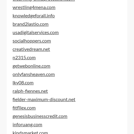
wrestling4mena.com
knowledgeforall.info
brand2lastio.com
usadigitalservices.com
socialhoppers.com
creativedream.net
n2315.com
getwebonline.com
onlyfansheaven.com
lky08.com
ralph-fiennes.net
fielder-maximum-discount.net
fitfllex.com
genesisbusinesscredit.com
inforuang.com
kindsmarket.com