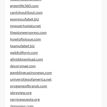
greenlife360.com
cantshoutitout.com
expressufabet.biz
mypuertoplata.net
thepioneerxpress.com
howtofixissue.com
teamufabet.biz
webfullform.com
allviddownload.com
decorsmag.com
gamblingcasinonews.com
universitiesofamerica.net
progameofbrands.com
qbreview.org
servicewueste.org
zippyrevs.com