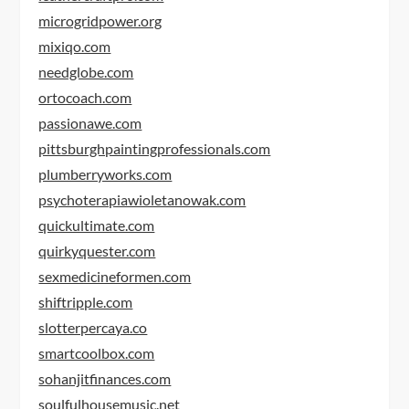
microgridpower.org
mixiqo.com
needglobe.com
ortocoach.com
passionawe.com
pittsburghpaintingprofessionals.com
plumberryworks.com
psychoterapiawioletanowak.com
quickultimate.com
quirkyquester.com
sexmedicineformen.com
shiftripple.com
slotterpercaya.co
smartcoolbox.com
sohanjitfinances.com
soulfulhousemusic.net