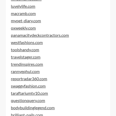
luvelylife.com
macramb.com
mypet-diary.com
oxweekly.com
panamacitydeckcontractors.com
westfashions.com
toolshandy.com
travelstager.com
trendinspires.com
rannyephul.com
reportradar360.com
swaggyfashion.com
taraftariumtv10.com
questionquery.com
bodybuildinglegend.com
brilliant-nails.com