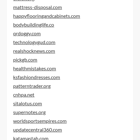
mattress-disposal.com
happyflooringandcabinets.com
bodybuildinglife.co
qrdoggy.com
technologygud.com
realshocknews.com
pickgb.com
healthmistakes.com
ksfashiondresses.com
patterntrader.org
cnhpa.net
sitalotus.com
supernotes.org
worldsportsempires.com
updatecentral360.com
katamastah.com