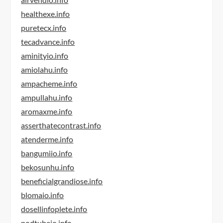
healthexe.info
puretecx.info
tecadvance.info
aminityio.info
amiolahu.info
ampacheme.info
ampullahu.info
aromaxme.info
asserthatecontrast.info
atenderme.info
bangumiio.info
bekosunhu.info
beneficialgrandiose.info
blomaio.info
dosellinfoplete.info
podtubeio.info