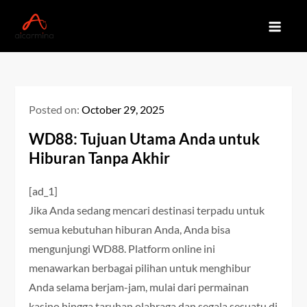
Skip
to
Slot Deposit Pulsa untuk Slot
Mainkan slot gacor malam ini dengan deposit pulsa untuk
content
Gacor Malam Ini, Dapatkan
peluang kemenangan besar. Rasakan keseruan bermain slot
dengan hasil yang menguntungkan.
Kemenangan Besar
Posted on:
October 29, 2025
WD88: Tujuan Utama Anda untuk
Hiburan Tanpa Akhir
[ad_1]
Jika Anda sedang mencari destinasi terpadu untuk
semua kebutuhan hiburan Anda, Anda bisa
mengunjungi WD88. Platform online ini
menawarkan berbagai pilihan untuk menghibur
Anda selama berjam-jam, mulai dari permainan
kasino hingga taruhan olahraga dan segala sesuatu di