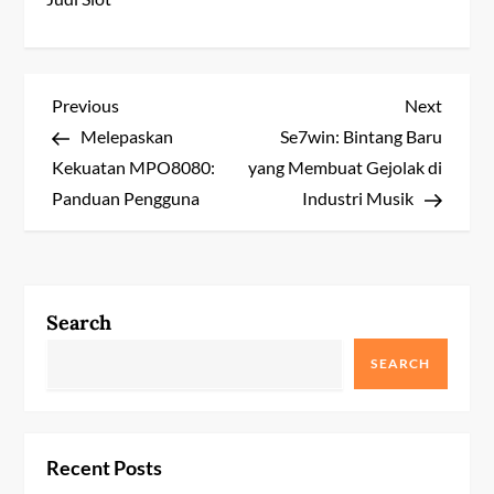
P
Previous
Next
Previous
Next
Post
Post
Melepaskan
Se7win: Bintang Baru
o
Kekuatan MPO8080:
yang Membuat Gejolak di
s
Panduan Pengguna
Industri Musik
t
n
Search
a
SEARCH
v
i
Recent Posts