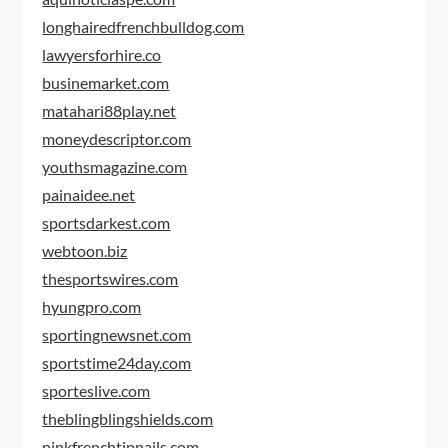
longhairedfrenchbulldog.com
lawyersforhire.co
businemarket.com
matahari88play.net
moneydescriptor.com
youthsmagazine.com
painaidee.net
sportsdarkest.com
webtoon.biz
thesportswires.com
hyungpro.com
sportingnewsnet.com
sportstime24day.com
sporteslive.com
theblingblingshields.com
pinkfrenchtipnails.com