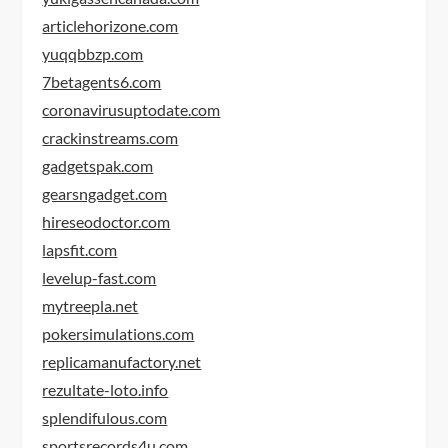
articlehorizone.com
yuqqbbzp.com
7betagents6.com
coronavirusuptodate.com
crackinstreams.com
gadgetspak.com
gearsngadget.com
hireseodoctor.com
lapsfit.com
levelup-fast.com
mytreepla.net
pokersimulations.com
replicamanufactory.net
rezultate-loto.info
splendifulous.com
sportsrecords4u.com