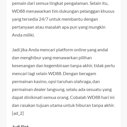
pemain dari semua tingkat pengalaman. Selain itu,
WD88 menawarkan tim dukungan pelanggan khusus
yang tersedia 24/7 untuk membantu dengan
pertanyaan atau masalah apa pun yang mungkin
Anda miliki.
Jadi jika Anda mencari platform online yang andal
dan menghibur yang menawarkan pilihan
kesenangan dan kegembiraan tanpa akhir, tidak perlu
mencari lagi selain WD88. Dengan beragam
permainan kasino, opsi taruhan olahraga, dan
permainan dealer langsung, selalu ada sesuatu yang
dapat dinikmati semua orang. Cobalah WD88 hari ini
dan rasakan tujuan utama untuk hiburan tanpa akhir.
[ad_2]
Judi Slot