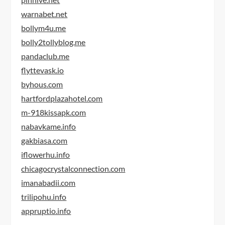
warnabet.net
bollym4u.me
bolly2tollyblog.me
pandaclub.me
flyttevask.io
byhous.com
hartfordplazahotel.com
m-918kissapk.com
nabavkame.info
gakbiasa.com
iflowerhu.info
chicagocrystalconnection.com
imanabadii.com
trilipohu.info
appruptio.info