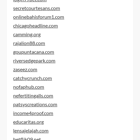
secretcourtesans.com
onlinebahisforum1.com
chicagoheadline.com
camming.org
rajalion88.com
goupuntacana.com
riversedgepark.com
zaseez.com
catchycrunch.com
nofaphub.com
nefertitingalls.com
patsyscreations.com
income4proof.com
educaritas.org
lensajelajah.com
betflik09.net