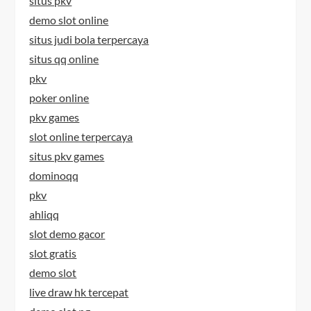
situs pkv
demo slot online
situs judi bola terpercaya
situs qq online
pkv
poker online
pkv games
slot online terpercaya
situs pkv games
dominoqq
pkv
ahliqq
slot demo gacor
slot gratis
demo slot
live draw hk tercepat