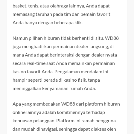
basket, tenis, atau olahraga lainnya, Anda dapat
memasang taruhan pada tim dan pemain favorit
Anda hanya dengan beberapa klik.
Namun pilihan hiburan tidak berhenti di situ. WD88
juga menghadirkan permainan dealer langsung, di
mana Anda dapat berinteraksi dengan dealer nyata
secara real-time saat Anda memainkan permainan
kasino favorit Anda. Pengalaman mendalam ini
hampir seperti berada di kasino fisik, tanpa
meninggalkan kenyamanan rumah Anda.
Apa yang membedakan WD88 dari platform hiburan
online lainnya adalah komitmennya terhadap
kepuasan pelanggan. Platform ini ramah pengguna
dan mudah dinavigasi, sehingga dapat diakses oleh