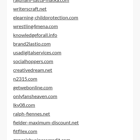
writerscraft.net
elearning-childprotection.com
wrestling4mena.com
knowledgeforall.info
brand2lastio.com
usadigitalservices.com
socialhoppers.com
creativedream.net
n2315.com
getwebonline.com
onlyfansheaven.com
lky08.com
ralph-fiennes.net
fielder-maximum-discount.net
fitfllex.com
genesisbusinesscredit.com