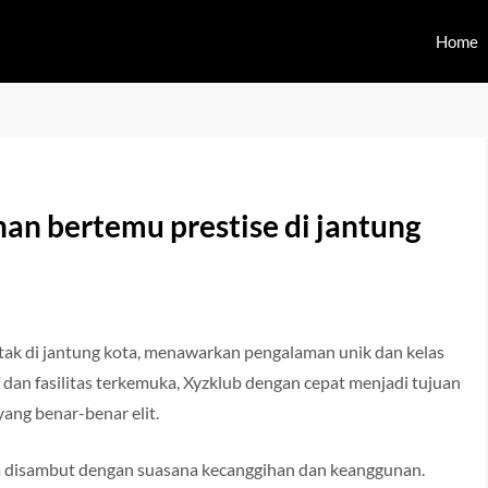
Home
 Slot Gacor Malam Ini, Dapatkan Kem
 untuk peluang kemenangan besar. Rasakan keseruan bermain slot dengan
 bertemu prestise di jantung
tak di jantung kota, menawarkan pengalaman unik dan kelas
 dan fasilitas terkemuka, Xyzklub dengan cepat menjadi tujuan
ang benar-benar elit.
a disambut dengan suasana kecanggihan dan keanggunan.