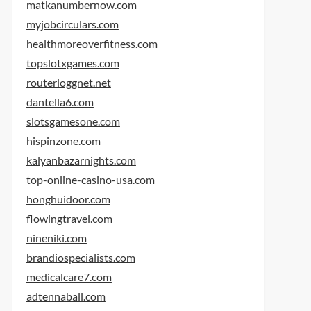
matkanumbernow.com
myjobcirculars.com
healthmoreoverfitness.com
topslotxgames.com
routerloggnet.net
dantella6.com
slotsgamesone.com
hispinzone.com
kalyanbazarnights.com
top-online-casino-usa.com
honghuidoor.com
flowingtravel.com
nineniki.com
brandiospecialists.com
medicalcare7.com
adtennaball.com