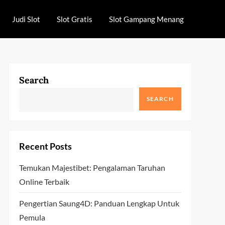
Judi Slot
Slot Gratis
Slot Gampang Menang
enangan Besar
 hasil yang menguntungkan.
Search
SEARCH
Recent Posts
Temukan Majestibet: Pengalaman Taruhan
Online Terbaik
Pengertian Saung4D: Panduan Lengkap Untuk
Pemula