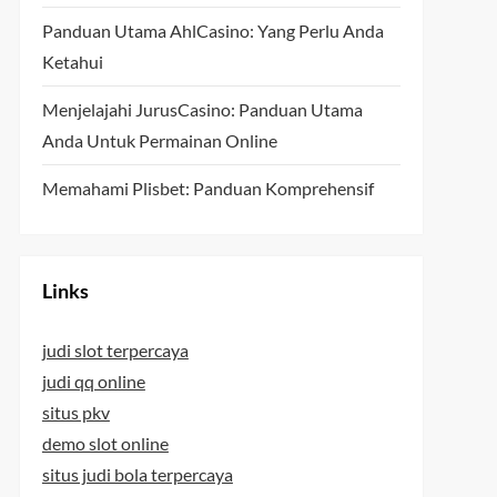
Panduan Utama AhlCasino: Yang Perlu Anda
Ketahui
Menjelajahi JurusCasino: Panduan Utama
Anda Untuk Permainan Online
Memahami Plisbet: Panduan Komprehensif
Links
judi slot terpercaya
judi qq online
situs pkv
demo slot online
situs judi bola terpercaya