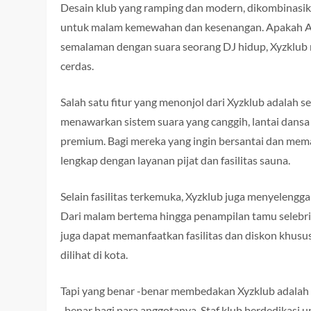
Desain klub yang ramping dan modern, dikombinasi
untuk malam kemewahan dan kesenangan. Apakah Anda
semalaman dengan suara seorang DJ hidup, Xyzklub m
cerdas.
Salah satu fitur yang menonjol dari Xyzklub adalah s
menawarkan sistem suara yang canggih, lantai dansa
premium. Bagi mereka yang ingin bersantai dan mem
lengkap dengan layanan pijat dan fasilitas sauna.
Selain fasilitas terkemuka, Xyzklub juga menyelengga
Dari malam bertema hingga penampilan tamu selebriti
juga dapat memanfaatkan fasilitas dan diskon khusu
dilihat di kota.
Tapi yang benar -benar membedakan Xyzklub adala
-benar bagi para anggotanya. Staf klub berdedikasi