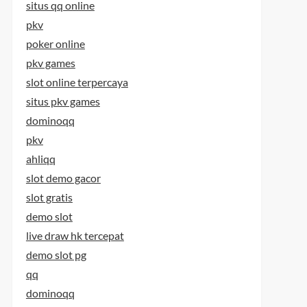
situs qq online
pkv
poker online
pkv games
slot online terpercaya
situs pkv games
dominoqq
pkv
ahliqq
slot demo gacor
slot gratis
demo slot
live draw hk tercepat
demo slot pg
t
qq
t
dominoqq