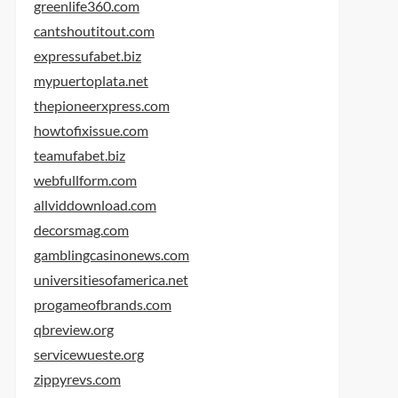
greenlife360.com
cantshoutitout.com
expressufabet.biz
mypuertoplata.net
thepioneerxpress.com
howtofixissue.com
teamufabet.biz
webfullform.com
allviddownload.com
decorsmag.com
gamblingcasinonews.com
universitiesofamerica.net
progameofbrands.com
qbreview.org
servicewueste.org
zippyrevs.com