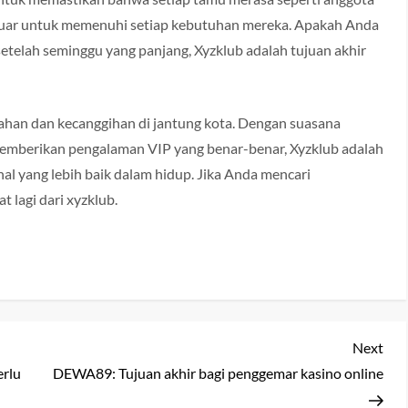
di luar untuk memenuhi setiap kebutuhan mereka. Apakah Anda
etelah seminggu yang panjang, Xyzklub adalah tujuan akhir
han dan kecanggihan di jantung kota. Dengan suasana
 memberikan pengalaman VIP yang benar-benar, Xyzklub adalah
al yang lebih baik dalam hidup. Jika Anda mencari
t lagi dari xyzklub.
Nex
Next
Pos
rlu
DEWA89: Tujuan akhir bagi penggemar kasino online