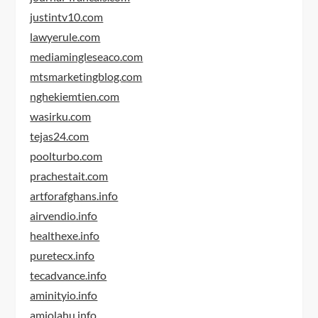
justintv10.com
lawyerule.com
mediamingleseaco.com
mtsmarketingblog.com
nghekiemtien.com
wasirku.com
tejas24.com
poolturbo.com
prachestait.com
artforafghans.info
airvendio.info
healthexe.info
puretecx.info
tecadvance.info
aminityio.info
amiolahu.info