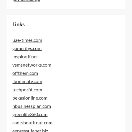
Links
uae-times.com
gamerifys.com
inspiratif.net
vsmsnetworks.com
offthem.com
ibommatv.com
techporfit.com
bekasionline.com
nbusinessplan.com
greenlife360.com
cantshoutitout.com
expressufabet.biz