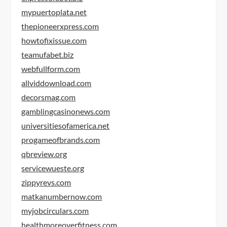
mypuertoplata.net
thepioneerxpress.com
howtofixissue.com
teamufabet.biz
webfullform.com
allviddownload.com
decorsmag.com
gamblingcasinonews.com
universitiesofamerica.net
progameofbrands.com
qbreview.org
servicewueste.org
zippyrevs.com
matkanumbernow.com
myjobcirculars.com
healthmoreoverfitness.com