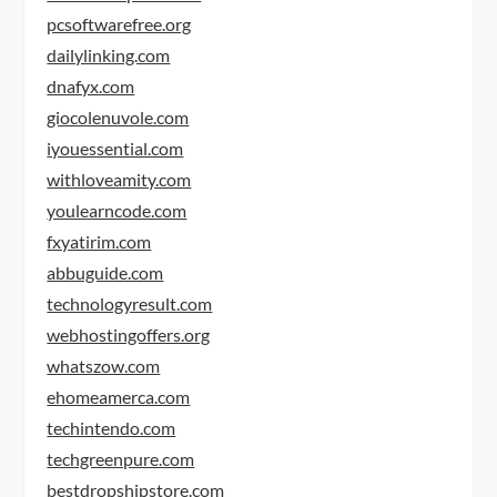
pcsoftwarefree.org
dailylinking.com
dnafyx.com
giocolenuvole.com
iyouessential.com
withloveamity.com
youlearncode.com
fxyatirim.com
abbuguide.com
technologyresult.com
webhostingoffers.org
whatszow.com
ehomeamerca.com
techintendo.com
techgreenpure.com
bestdropshipstore.com