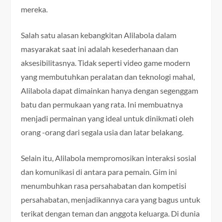
mereka.
Salah satu alasan kebangkitan Alilabola dalam
masyarakat saat ini adalah kesederhanaan dan
aksesibilitasnya. Tidak seperti video game modern
yang membutuhkan peralatan dan teknologi mahal,
Alilabola dapat dimainkan hanya dengan segenggam
batu dan permukaan yang rata. Ini membuatnya
menjadi permainan yang ideal untuk dinikmati oleh
orang -orang dari segala usia dan latar belakang.
Selain itu, Alilabola mempromosikan interaksi sosial
dan komunikasi di antara para pemain. Gim ini
menumbuhkan rasa persahabatan dan kompetisi
persahabatan, menjadikannya cara yang bagus untuk
terikat dengan teman dan anggota keluarga. Di dunia