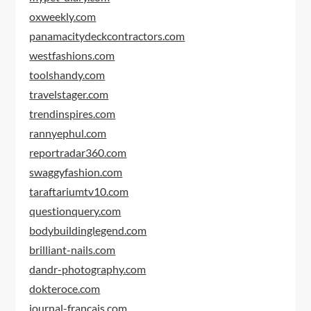
oxweekly.com
panamacitydeckcontractors.com
westfashions.com
toolshandy.com
travelstager.com
trendinspires.com
rannyephul.com
reportradar360.com
swaggyfashion.com
taraftariumtv10.com
questionquery.com
bodybuildinglegend.com
brilliant-nails.com
dandr-photography.com
dokteroce.com
journal-francais.com