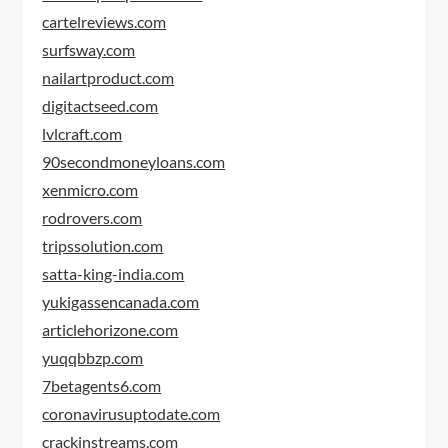
cartelreviews.com
surfsway.com
nailartproduct.com
digitactseed.com
lvlcraft.com
90secondmoneyloans.com
xenmicro.com
rodrovers.com
tripssolution.com
satta-king-india.com
yukigassencanada.com
articlehorizone.com
yuqqbbzp.com
7betagents6.com
coronavirusuptodate.com
crackinstreams.com