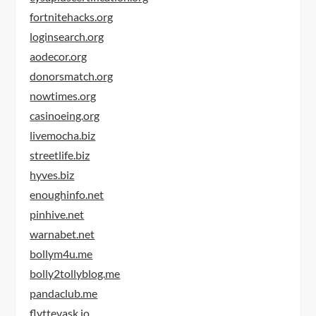
fortnitehacks.org
loginsearch.org
aodecor.org
donorsmatch.org
nowtimes.org
casinoeing.org
livemocha.biz
streetlife.biz
hyves.biz
enoughinfo.net
pinhive.net
warnabet.net
bollym4u.me
bolly2tollyblog.me
pandaclub.me
flyttevask.io