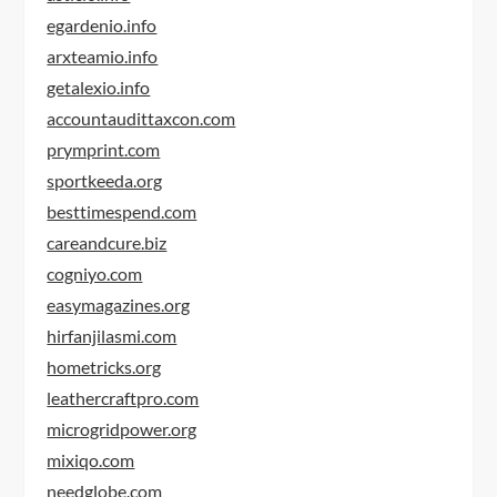
egardenio.info
arxteamio.info
getalexio.info
accountaudittaxcon.com
prymprint.com
sportkeeda.org
besttimespend.com
careandcure.biz
cogniyo.com
easymagazines.org
hirfanjilasmi.com
hometricks.org
leathercraftpro.com
microgridpower.org
mixiqo.com
needglobe.com