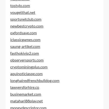
tostylo.com
yougetthat.net
sportsnetclub.com
newbestcrypto.com
oxfordsave.com
iclassicgames.com
saung-artikel.com
fasthokivip2.com
observersports.com
cryptominingplus.com
aquinoticiaspe.com
longhairedfrenchbulldog.com
lawyersforhire.co
businemarket.com
matahari88play.net
moneydescriptor.com