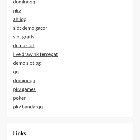
dominoqq
pkv
ahliqq
slot demo gacor
slot gratis
demo slot
live draw hk tercepat
demo slot pg
qq
dominoqq
pkv games
poker
pkv bandarqq
Links