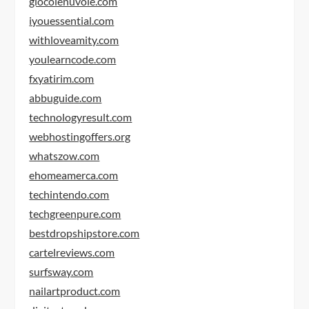
giocolenuvole.com
iyouessential.com
withloveamity.com
youlearncode.com
fxyatirim.com
abbuguide.com
technologyresult.com
webhostingoffers.org
whatszow.com
ehomeamerca.com
techintendo.com
techgreenpure.com
bestdropshipstore.com
cartelreviews.com
surfsway.com
nailartproduct.com