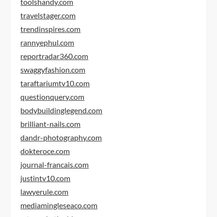
toolshandy.com
travelstager.com
trendinspires.com
rannyephul.com
reportradar360.com
swaggyfashion.com
taraftariumtv10.com
questionquery.com
bodybuildinglegend.com
brilliant-nails.com
dandr-photography.com
dokteroce.com
journal-francais.com
justintv10.com
lawyerule.com
mediamingleseaco.com