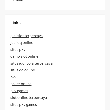
Links
judi slot terpercaya
judi qq online
situs pkv
demo slot online
situs judi bola terpercaya
situs qq online
pkv
poker online
pkv games
slot online terpercaya
situs pkv games