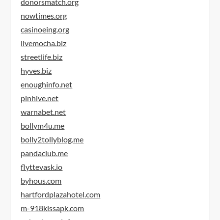
donorsmatch.org
nowtimes.org
casinoeing.org
livemocha.biz
streetlife.biz
hyves.biz
enoughinfo.net
pinhive.net
warnabet.net
bollym4u.me
bolly2tollyblog.me
pandaclub.me
flyttevask.io
byhous.com
hartfordplazahotel.com
m-918kissapk.com