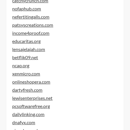
catchycrunch.com
nofaphub.com
nefertitingalls.com
patsyscreations.com
income4proof.com
educaritas.org
lensajelajah.com
betflik09.net
ncaq.org
xenmicro.com
onlineshopera.com
dartyfresh.com
lewisenterprises.net
pcsoftwarefree.org
dailylinking.com
dnafyx.com