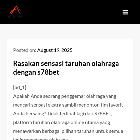
Skip
to
Slot Deposit Pulsa untuk Slot
Mainkan slot gacor malam ini dengan deposit pulsa untuk
content
Gacor Malam Ini, Dapatkan
peluang kemenangan besar. Rasakan keseruan bermain slot
dengan hasil yang menguntungkan.
Kemenangan Besar
Posted on:
August 19, 2025
Rasakan sensasi taruhan olahraga
dengan s78bet
[ad_1]
Apakah Anda seorang penggemar olahraga yang
mencari sensasi ekstra sambil menonton tim favorit
Anda bersaing? Tidak terlihat lagi dari S78BET,
platform taruhan olahraga online utama yang
menawarkan berbagai pilihan taruhan untuk semua
jenis penggemar olahraga.