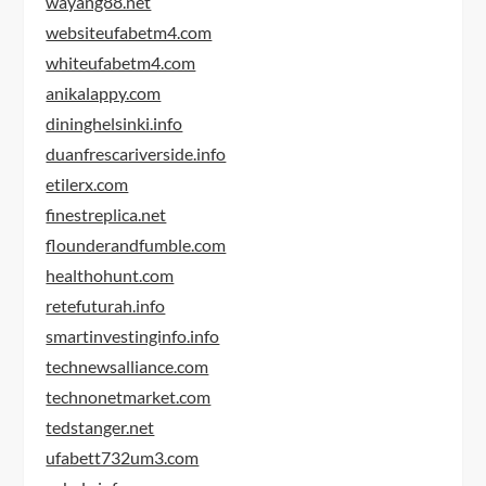
wayang88.net
websiteufabetm4.com
whiteufabetm4.com
anikalappy.com
dininghelsinki.info
duanfrescariverside.info
etilerx.com
finestreplica.net
flounderandfumble.com
healthohunt.com
retefuturah.info
smartinvestinginfo.info
technewsalliance.com
technonetmarket.com
tedstanger.net
ufabett732um3.com