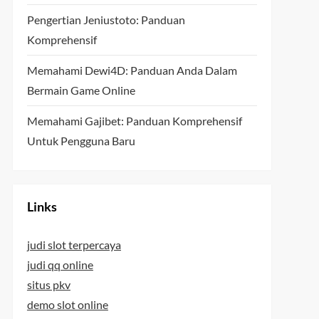
Pengertian Jeniustoto: Panduan
Komprehensif
Memahami Dewi4D: Panduan Anda Dalam
Bermain Game Online
Memahami Gajibet: Panduan Komprehensif
Untuk Pengguna Baru
Links
judi slot terpercaya
judi qq online
situs pkv
demo slot online