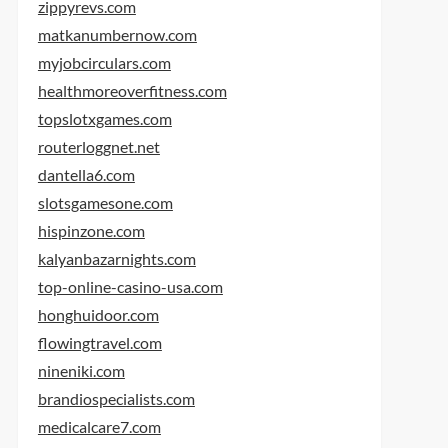
zippyrevs.com
matkanumbernow.com
myjobcirculars.com
healthmoreoverfitness.com
topslotxgames.com
routerloggnet.net
dantella6.com
slotsgamesone.com
hispinzone.com
kalyanbazarnights.com
top-online-casino-usa.com
honghuidoor.com
flowingtravel.com
nineniki.com
brandiospecialists.com
medicalcare7.com