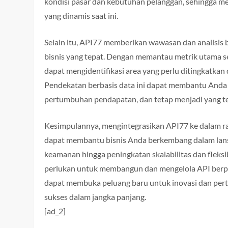
kondisi pasar dan kebutuhan pelanggan, sehingga m
yang dinamis saat ini.
Selain itu, API77 memberikan wawasan dan analisi
bisnis yang tepat. Dengan memantau metrik utama se
dapat mengidentifikasi area yang perlu ditingkatkan
Pendekatan berbasis data ini dapat membantu And
pertumbuhan pendapatan, dan tetap menjadi yang t
Kesimpulannya, mengintegrasikan API77 ke dalam r
dapat membantu bisnis Anda berkembang dalam lanska
keamanan hingga peningkatan skalabilitas dan flek
perlukan untuk membangun dan mengelola API berp
dapat membuka peluang baru untuk inovasi dan per
sukses dalam jangka panjang.
[ad_2]