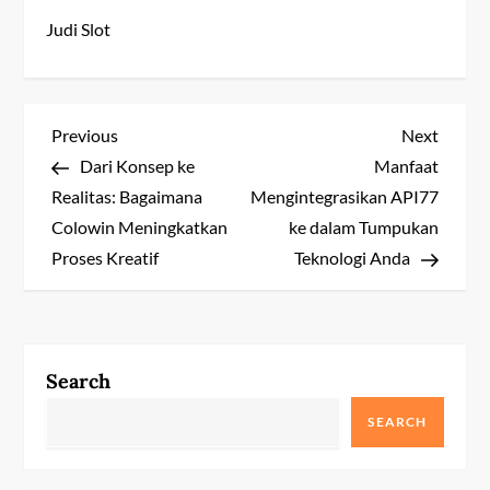
Judi Slot
P
Previous
Next
Previous
Next
Post
Post
Dari Konsep ke
Manfaat
o
Realitas: Bagaimana
Mengintegrasikan API77
s
Colowin Meningkatkan
ke dalam Tumpukan
Proses Kreatif
Teknologi Anda
t
n
a
Search
v
SEARCH
i