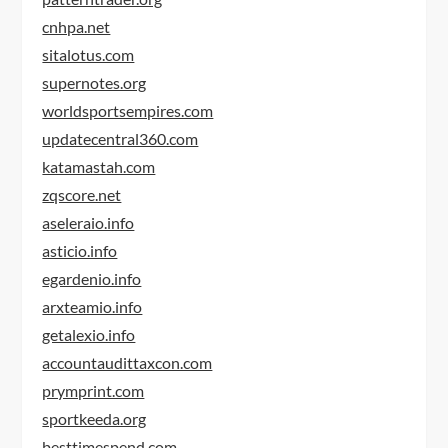
cnhpa.net
sitalotus.com
supernotes.org
worldsportsempires.com
updatecentral360.com
katamastah.com
zqscore.net
aseleraio.info
asticio.info
egardenio.info
arxteamio.info
getalexio.info
accountaudittaxcon.com
prymprint.com
sportkeeda.org
besttimespend.com