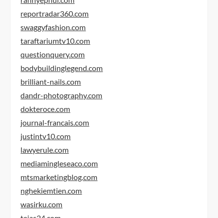
reportradar360.com
swaggyfashion.com
taraftariumtv10.com
questionquery.com
bodybuildinglegend.com
brilliant-nails.com
dandr-photography.com
dokteroce.com
journal-francais.com
justintv10.com
lawyerule.com
mediamingleseaco.com
mtsmarketingblog.com
nghekiemtien.com
wasirku.com
tejas24.com