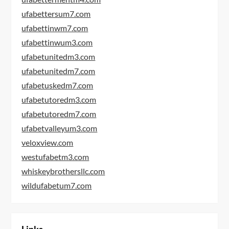
ufabettersum7.com
ufabettinwm7.com
ufabettinwum3.com
ufabetunitedm3.com
ufabetunitedm7.com
ufabetuskedm7.com
ufabetutoredm3.com
ufabetutoredm7.com
ufabetvalleyum3.com
veloxview.com
westufabetm3.com
whiskeybrothersllc.com
wildufabetum7.com
Links