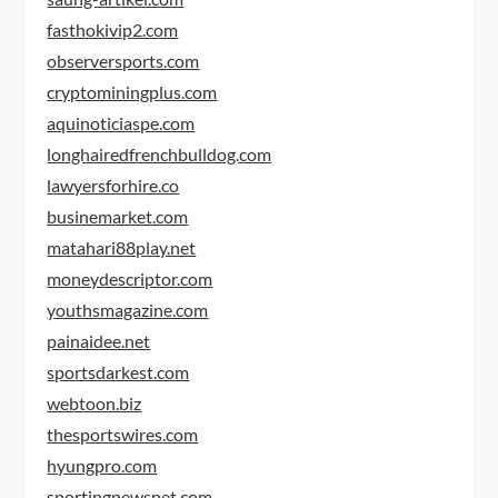
fasthokivip2.com
observersports.com
cryptominingplus.com
aquinoticiaspe.com
longhairedfrenchbulldog.com
lawyersforhire.co
businemarket.com
matahari88play.net
moneydescriptor.com
youthsmagazine.com
painaidee.net
sportsdarkest.com
webtoon.biz
thesportswires.com
hyungpro.com
sportingnewsnet.com