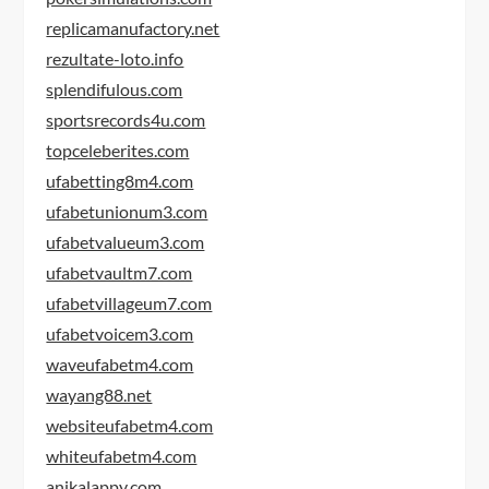
replicamanufactory.net
rezultate-loto.info
splendifulous.com
sportsrecords4u.com
topceleberites.com
ufabetting8m4.com
ufabetunionum3.com
ufabetvalueum3.com
ufabetvaultm7.com
ufabetvillageum7.com
ufabetvoicem3.com
waveufabetm4.com
wayang88.net
websiteufabetm4.com
whiteufabetm4.com
anikalappy.com