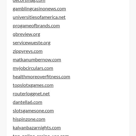
gamblingcasinonews.com
universitiesofamerica.net
progameofbrands.com
qbreview.org
servicewueste.org
zippyrevs.com
matkanumbernow.com
myjobcirculars.com
healthmoreoverfitness.com
topslotxgames.com
routerloggnet.net
dantella6.com
slotsgamesone.com
hispinzone.com
kalyanbazarnights.com
top-online-casino-usa.com