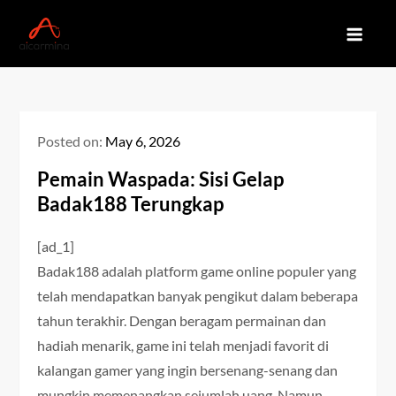
Skip
to
Slot Deposit Pulsa untuk Slot
Mainkan slot gacor malam ini dengan deposit pulsa untuk
content
Gacor Malam Ini, Dapatkan
peluang kemenangan besar. Rasakan keseruan bermain slot
dengan hasil yang menguntungkan.
Kemenangan Besar
Posted on:
May 6, 2026
Pemain Waspada: Sisi Gelap
Badak188 Terungkap
[ad_1]
Badak188 adalah platform game online populer yang
telah mendapatkan banyak pengikut dalam beberapa
tahun terakhir. Dengan beragam permainan dan
hadiah menarik, game ini telah menjadi favorit di
kalangan gamer yang ingin bersenang-senang dan
mungkin memenangkan sejumlah uang. Namun,